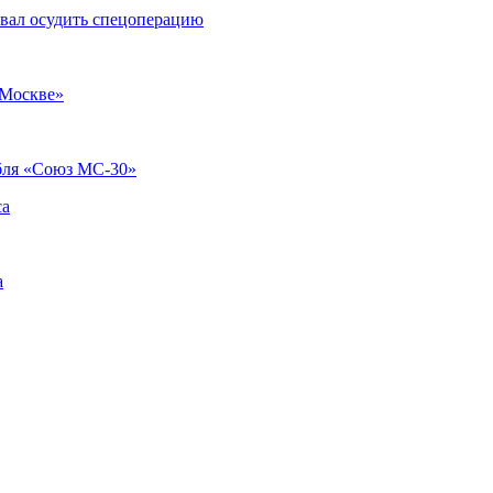
звал осудить спецоперацию
 Москве»
абля «Союз МС-30»
са
а