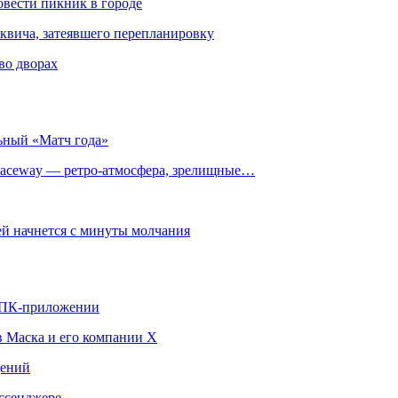
овести пикник в городе
квича, затеявшего перепланировку
во дворах
ьный «Матч года»
ceway — ретро‑атмосфера, зрелищные…
й начнется с минуты молчания
в ПК-приложении
в Маска и его компании X
щений
ссенджере