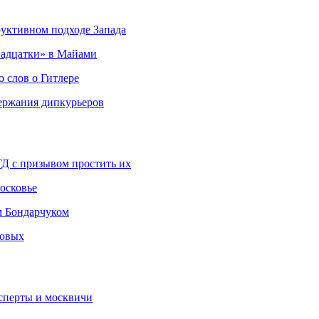
руктивном подходе Запада
адцатки» в Майами
о слов о Гитлере
держания дипкурьеров
ГД с призывом простить их
осковье
м Бондарчуком
ковых
сперты и москвичи