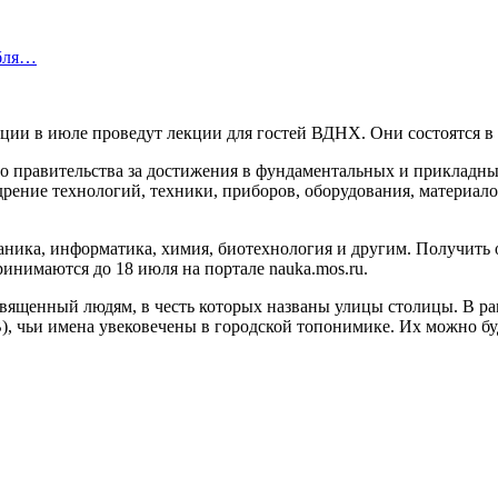
абля…
зиции в июле проведут лекции для гостей ВДНХ. Они состоятся в
 правительства за достижения в фундаментальных и прикладных
едрение технологий, техники, приборов, оборудования, материал
аника, информатика, химия, биотехнология и другим. Получить 
ринимаются до 18 июля на портале nauka.mos.ru.
священный людям, в честь которых названы улицы столицы. В ра
чьи имена увековечены в городской топонимике. Их можно буде