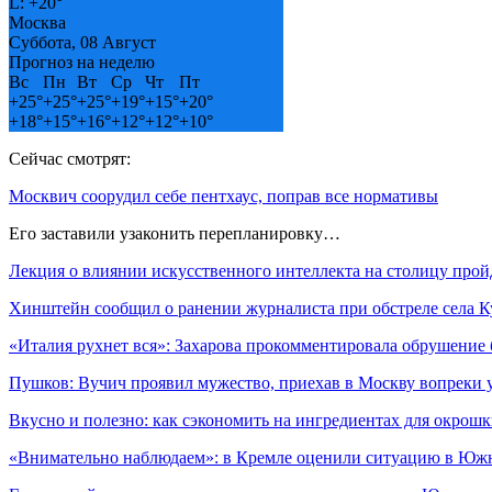
L:
+
20°
Москва
Суббота, 08 Август
Прогноз на неделю
Вс
Пн
Вт
Ср
Чт
Пт
+
25°
+
25°
+
25°
+
19°
+
15°
+
20°
+
18°
+
15°
+
16°
+
12°
+
12°
+
10°
Сейчас смотрят:
Москвич соорудил себе пентхаус, поправ все нормативы
Его заставили узаконить перепланировку…
Лекция о влиянии искусственного интеллекта на столицу про
Хинштейн сообщил о ранении журналиста при обстреле села 
«Италия рухнет вся»: Захарова прокомментировала обрушение
Пушков: Вучич проявил мужество, приехав в Москву вопреки 
Вкусно и полезно: как сэкономить на ингредиентах для окрош
«Внимательно наблюдаем»: в Кремле оценили ситуацию в Юж