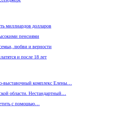
ять миллиардов долларов
высокими пенсиями
емьи, любви и верности
атятся и после 18 лет
йно-выставочный комплекс Елены…
дской области. Нестандартный…
сетить с помощью…