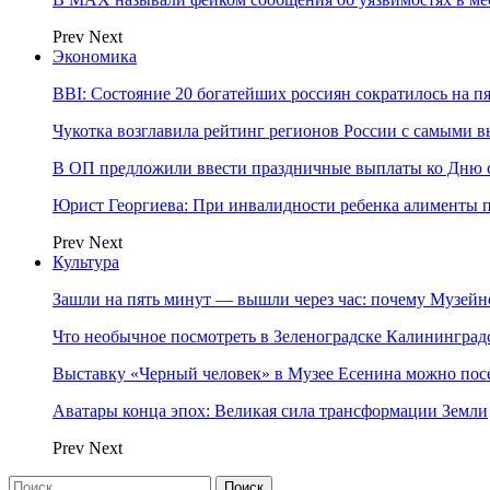
Prev
Next
Экономика
BBI: Состояние 20 богатейших россиян сократилось на п
Чукотка возглавила рейтинг регионов России с самыми 
В ОП предложили ввести праздничные выплаты ко Дню с
Юрист Георгиева: При инвалидности ребенка алименты пл
Prev
Next
Культура
Зашли на пять минут — вышли через час: почему Музе
Что необычное посмотреть в Зеленоградске Калинингра
Выставку «Черный человек» в Музее Есенина можно по
Аватары конца эпох: Великая сила трансформации Земли
Prev
Next