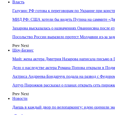
Власть
Галузин: РФ готова к переговорам по Украине при конст
МИД РФ: США хотели бы видеть Путина на саммите «Дв
Захарова высказалась о назначениях Ованнисяна после ег
Посольство России выразило протест Молдавии из-за за
Prev
Next
Шоу-Бизнес
Mash: жена актера Дмитрия Назарова написала письмо в 
Дело о наследстве актера Романа Попова открыли в Подм
Актриса Андреева-Бондарчук подала на развод с Федоро
Артур Пирожков рассказал о планах открыть сеть пирож
Prev
Next
Новости
Даешь в каждый двор по велопаркингу: идею оценили эк