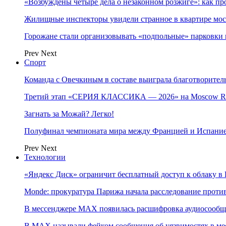
«Возбуждены четыре дела о незаконном розжиге»: как пр
Жилищные инспекторы увидели странное в квартире мос
Горожане стали организовывать «подпольные» парковки 
Prev
Next
Спорт
Команда с Овечкиным в составе выиграла благотворител
Третий этап «СЕРИЯ КЛАССИКА — 2026» на Moscow Ra
Загнать за Можай? Легко!
Полуфинал чемпионата мира между Францией и Испание
Prev
Next
Технологии
«Яндекс Диск» ограничит бесплатный доступ к облаку 
Monde: прокуратура Парижа начала расследование проти
В мессенджере MAX появилась расшифровка аудиосооб
В МAX называли фейком сообщения об уязвимостях в ме