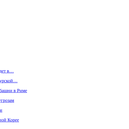
йдет в…
Курской…
 башни в Риме
угрозам
ки
ной Корее