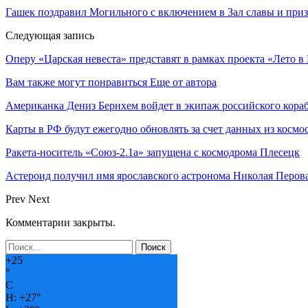
Гашек поздравил Могильного с включением в Зал славы и при
Следующая запись
Оперу «Царская невеста» представят в рамках проекта «Лето в
Вам также могут понравиться
Еще от автора
Американка Дениз Бернхем войдет в экипаж российского кор
Карты в РФ будут ежегодно обновлять за счет данных из космо
Ракета-носитель «Союз-2.1а» запущена с космодрома Плесецк
Астероид получил имя ярославского астронома Николая Перов
Prev
Next
Комментарии закрыты.
+
25
°
C
H:
+
27°