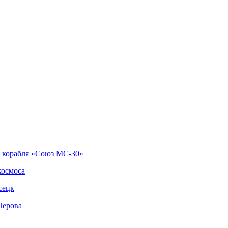
о корабля «Союз МС-30»
космоса
сецк
Перова