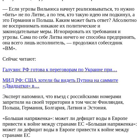
— Если угрозы Вильнюса начнут реализовываться, то нужно
«бить» не по Литве, а по тем, кто такую идею им подкинул, а
это Германия и Польша. Каким может быть ответ? Абсолютно
не воспринимать никакие их политические и
законодательные меры. Игнорировать их требования и
угрозы. Сама по себе Литва ничего не способна предпринять,
она всего лишь исполнитель, — продолжил собеседник
«ВМ».
Сейчас читают:
Галузин: РФ готова к переговорам по Украине при…
МИД РФ: США хотели бы видеть Путина на саммите
«Двадцатки» в…
Эксперт напомнил, что въезд с российскими номерами
запретили на своей территории в том числе Финляндия,
Польша, Германия, Болгария, Латвия и Эстония.
«Большая напряженка»: может ли дефицит воды в Европе
привести к войне между странами ЕС «Большая напряженка»:
может ли дефицит воды в Европе привести к войне между
странами ЕС