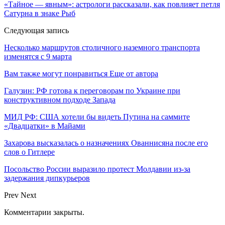
«Тайное — явным»: астрологи рассказали, как повлияет петля
Сатурна в знаке Рыб
Следующая запись
Несколько маршрутов столичного наземного транспорта
изменятся с 9 марта
Вам также могут понравиться
Еще от автора
Галузин: РФ готова к переговорам по Украине при
конструктивном подходе Запада
МИД РФ: США хотели бы видеть Путина на саммите
«Двадцатки» в Майами
Захарова высказалась о назначениях Ованнисяна после его
слов о Гитлере
Посольство России выразило протест Молдавии из-за
задержания дипкурьеров
Prev
Next
Комментарии закрыты.