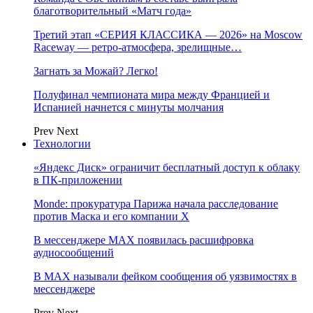
благотворительный «Матч года»
Третий этап «СЕРИЯ КЛАССИКА — 2026» на Moscow
Raceway — ретро‑атмосфера, зрелищные…
Загнать за Можай? Легко!
Полуфинал чемпионата мира между Францией и
Испанией начнется с минуты молчания
Prev
Next
Технологии
«Яндекс Диск» ограничит бесплатный доступ к облаку
в ПК-приложении
Monde: прокуратура Парижа начала расследование
против Маска и его компании X
В мессенджере MAX появилась расшифровка
аудиосообщений
В МAX называли фейком сообщения об уязвимостях в
мессенджере
Prev
Next