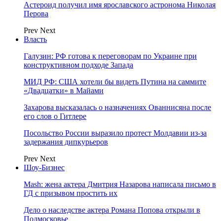
Астероид получил имя ярославского астронома Николая
Перова
Prev
Next
Власть
Галузин: РФ готова к переговорам по Украине при
конструктивном подходе Запада
МИД РФ: США хотели бы видеть Путина на саммите
«Двадцатки» в Майами
Захарова высказалась о назначениях Ованнисяна после
его слов о Гитлере
Посольство России выразило протест Молдавии из-за
задержания дипкурьеров
Prev
Next
Шоу-Бизнес
Mash: жена актера Дмитрия Назарова написала письмо в
ГД с призывом простить их
Дело о наследстве актера Романа Попова открыли в
Подмосковье