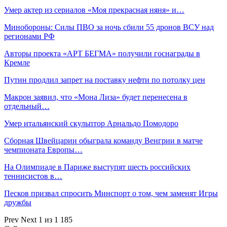
Умер актер из сериалов «Моя прекрасная няня» и…
Минобороны: Силы ПВО за ночь сбили 55 дронов ВСУ над
регионами РФ
Авторы проекта «АРТ БЕГМА» получили госнаграды в
Кремле
Путин продлил запрет на поставку нефти по потолку цен
Макрон заявил, что «Мона Лиза» будет перенесена в
отдельный…
Умер итальянский скульптор Арнальдо Помодоро
Сборная Швейцарии обыграла команду Венгрии в матче
чемпионата Европы…
На Олимпиаде в Париже выступят шесть российских
теннисистов в…
Песков призвал спросить Минспорт о том, чем заменят Игры
дружбы
Prev
Next
1 из 1 185