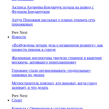
Актриса Андреева-Бондарчук подала на развод с
Федором Бондарчуком
Артур Пирожков рассказал о планах открыть сеть
пирожковых
Prev
Next
Новости
«Возбуждены четыре дела о незаконном розжиге»: как
провести пикник в городе
Жилищные инспекторы увидели странное в квартире
москвича, затеявшего перепланировку
Горожане стали организовывать «подпольные»
парковки во дворах
Метростроитель пояснил, кто виноват, когда город
заливает, и что делать
Prev
Next
Спорт
Команда с Овечкиным в составе выиграла