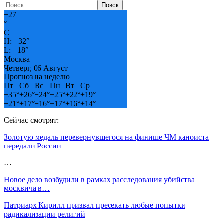
+
27
°
C
H:
+
32°
L:
+
18°
Москва
Четверг, 06 Август
Прогноз на неделю
Пт
Сб
Вс
Пн
Вт
Ср
+
35°
+
26°
+
24°
+
25°
+
22°
+
19°
+
21°
+
17°
+
16°
+
17°
+
16°
+
14°
Сейчас смотрят:
Золотую медаль перевернувшегося на финише ЧМ каноиста
передали России
…
Новое дело возбудили в рамках расследования убийства
москвича в…
Патриарх Кирилл призвал пресекать любые попытки
радикализации религий