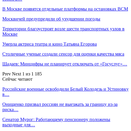
В Москве появятся отдельные платформы на остановках ВСМ
Москвичей предупредили об ухудшении погоды
Территории благоустроят возле шести транспортных узлов в
Москве
Умерла актриса театра и кино Татьяна Егорова
Столичные ученые создали сенсор для оценки качества мяса
Шадаев: Минцифры не планирует отключать от «Госуслуг»…
Prev
Next
1 из 1 185
Сейчас читают
Российские военные освободили Белый Колодезь и Устиновку
в…
Онищенко призвал россиян не выезжать за границу из-за
риска…
Сенатор Мурог: Работающему пенсионеру положены
выходные для…