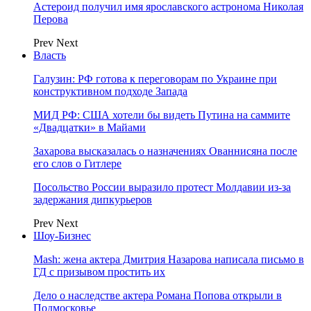
Астероид получил имя ярославского астронома Николая
Перова
Prev
Next
Власть
Галузин: РФ готова к переговорам по Украине при
конструктивном подходе Запада
МИД РФ: США хотели бы видеть Путина на саммите
«Двадцатки» в Майами
Захарова высказалась о назначениях Ованнисяна после
его слов о Гитлере
Посольство России выразило протест Молдавии из-за
задержания дипкурьеров
Prev
Next
Шоу-Бизнес
Mash: жена актера Дмитрия Назарова написала письмо в
ГД с призывом простить их
Дело о наследстве актера Романа Попова открыли в
Подмосковье