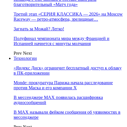
благотворительный «Матч года»
Третий этап «СЕРИЯ КЛАССИКА — 2026» на Moscow
Raceway — ретро‑атмосфера, зрелищные…
Загнать за Можай? Легко!
Полуфинал чемпионата мира между Францией и
Испанией начнется с минуты молчания
Prev
Next
Технологии
«Яндекс Диск» ограничит бесплатный доступ к облаку
в ПК-приложении
Monde: прокуратура Парижа начала расследование
против Маска и его компании X
В мессенджере MAX появилась расшифровка
аудиосообщений
В МAX называли фейком сообщения об уязвимостях в
мессенджере
Prev
Next