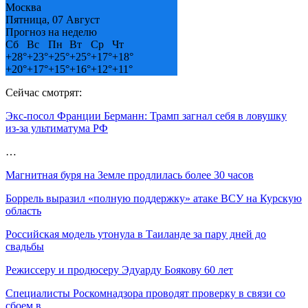
Москва
Пятница, 07 Август
Прогноз на неделю
Сб
Вс
Пн
Вт
Ср
Чт
+
28°
+
23°
+
25°
+
25°
+
17°
+
18°
+
20°
+
17°
+
15°
+
16°
+
12°
+
11°
Сейчас смотрят:
Экс-посол Франции Берманн: Трамп загнал себя в ловушку
из-за ультиматума РФ
…
Магнитная буря на Земле продлилась более 30 часов
Боррель выразил «полную поддержку» атаке ВСУ на Курскую
область
Российская модель утонула в Таиланде за пару дней до
свадьбы
Режиссеру и продюсеру Эдуарду Боякову 60 лет
Специалисты Роскомнадзора проводят проверку в связи со
сбоем в…