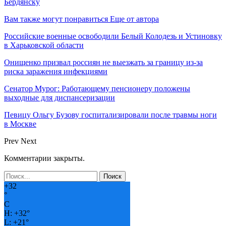
Бердянску
Вам также могут понравиться
Еще от автора
Российские военные освободили Белый Колодезь и Устиновку
в Харьковской области
Онищенко призвал россиян не выезжать за границу из-за
риска заражения инфекциями
Сенатор Мурог: Работающему пенсионеру положены
выходные для диспансеризации
Певицу Ольгу Бузову госпитализировали после травмы ноги
в Москве
Prev
Next
Комментарии закрыты.
+
32
°
C
H:
+
32°
L:
+
21°