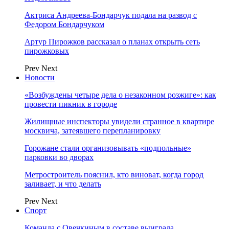
Актриса Андреева-Бондарчук подала на развод с
Федором Бондарчуком
Артур Пирожков рассказал о планах открыть сеть
пирожковых
Prev
Next
Новости
«Возбуждены четыре дела о незаконном розжиге»: как
провести пикник в городе
Жилищные инспекторы увидели странное в квартире
москвича, затеявшего перепланировку
Горожане стали организовывать «подпольные»
парковки во дворах
Метростроитель пояснил, кто виноват, когда город
заливает, и что делать
Prev
Next
Спорт
Команда с Овечкиным в составе выиграла