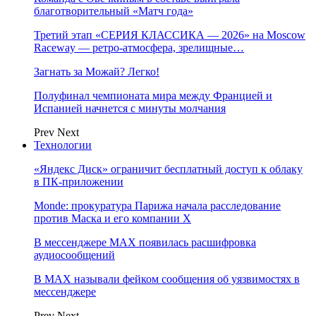
благотворительный «Матч года»
Третий этап «СЕРИЯ КЛАССИКА — 2026» на Moscow
Raceway — ретро‑атмосфера, зрелищные…
Загнать за Можай? Легко!
Полуфинал чемпионата мира между Францией и
Испанией начнется с минуты молчания
Prev
Next
Технологии
«Яндекс Диск» ограничит бесплатный доступ к облаку
в ПК-приложении
Monde: прокуратура Парижа начала расследование
против Маска и его компании X
В мессенджере MAX появилась расшифровка
аудиосообщений
В МAX называли фейком сообщения об уязвимостях в
мессенджере
Prev
Next