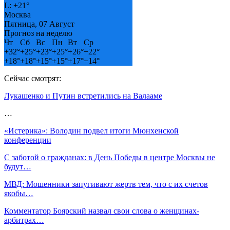
L:
+
21°
Москва
Пятница, 07 Август
Прогноз на неделю
Чт
Сб
Вс
Пн
Вт
Ср
+
32°
+
25°
+
23°
+
25°
+
26°
+
22°
+
18°
+
18°
+
15°
+
15°
+
17°
+
14°
Сейчас смотрят:
Лукашенко и Путин встретились на Валааме
…
«Истерика»: Володин подвел итоги Мюнхенской
конференции
С заботой о гражданах: в День Победы в центре Москвы не
будут…
МВД: Мошенники запугивают жертв тем, что с их счетов
якобы…
Комментатор Боярский назвал свои слова о женщинах-
арбитрах…