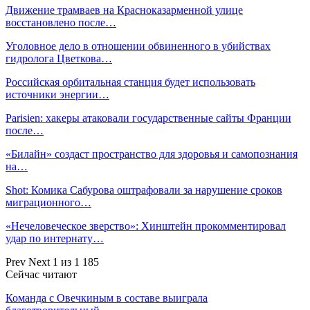
Движение трамваев на Красноказарменной улице
восстановлено после…
Уголовное дело в отношении обвиненного в убийствах
гидролога Цветкова…
Российская орбитальная станция будет использовать
источники энергии…
Parisien: хакеры атаковали государственные сайты Франции
после…
«Билайн» создаст пространство для здоровья и самопознания
на…
Shot: Комика Сабурова оштрафовали за нарушение сроков
миграционного…
«Нечеловеческое зверство»: Хинштейн прокомментировал
удар по интернату…
Prev
Next
1 из 1 185
Сейчас читают
Команда с Овечкиным в составе выиграла