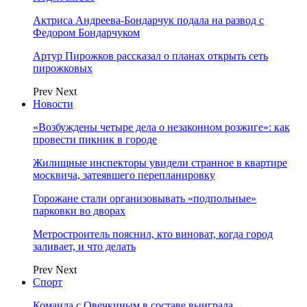
Актриса Андреева-Бондарчук подала на развод с
Федором Бондарчуком
Артур Пирожков рассказал о планах открыть сеть
пирожковых
Prev
Next
Новости
«Возбуждены четыре дела о незаконном розжиге»: как
провести пикник в городе
Жилищные инспекторы увидели странное в квартире
москвича, затеявшего перепланировку
Горожане стали организовывать «подпольные»
парковки во дворах
Метростроитель пояснил, кто виноват, когда город
заливает, и что делать
Prev
Next
Спорт
Команда с Овечкиным в составе выиграла