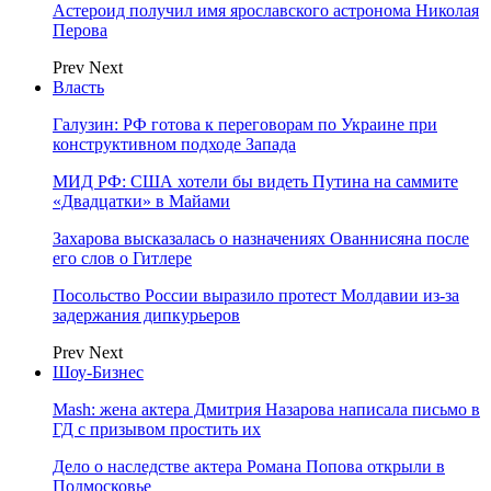
Астероид получил имя ярославского астронома Николая
Перова
Prev
Next
Власть
Галузин: РФ готова к переговорам по Украине при
конструктивном подходе Запада
МИД РФ: США хотели бы видеть Путина на саммите
«Двадцатки» в Майами
Захарова высказалась о назначениях Ованнисяна после
его слов о Гитлере
Посольство России выразило протест Молдавии из-за
задержания дипкурьеров
Prev
Next
Шоу-Бизнес
Mash: жена актера Дмитрия Назарова написала письмо в
ГД с призывом простить их
Дело о наследстве актера Романа Попова открыли в
Подмосковье