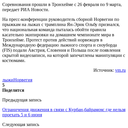
Соревнования прошли в Тронхейме с 26 февраля по 9 марта,
передает РИА Новости.
На пресс-конференции руководитель сборной Норвегии по
прыжкам на лыжах с трамплина Ян-Эрик Ольбу признался,
что национальная команда пыталась обойти правила
касательно экипировки на домашнем чемпионате мира в
Тронхейме. Протест против действий норвежцев в
Международную федерацию лыжного спорта и сноуборда
(FIS) подали Австрия, Словения и Польша после появления
скрытой видеозаписи, на которой запечатлены манипуляции с
костюмами.
Источник:
vm.ru
лыжи
Норвегия
5
Поделится
Предыдущая запись
Ограничения движения в связи с Курбан-байрамом: где нельзя
проехать 5 и 6 июня
Следующая запись