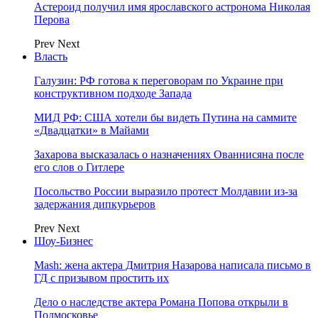
Астероид получил имя ярославского астронома Николая
Перова
Prev
Next
Власть
Галузин: РФ готова к переговорам по Украине при
конструктивном подходе Запада
МИД РФ: США хотели бы видеть Путина на саммите
«Двадцатки» в Майами
Захарова высказалась о назначениях Ованнисяна после
его слов о Гитлере
Посольство России выразило протест Молдавии из-за
задержания дипкурьеров
Prev
Next
Шоу-Бизнес
Mash: жена актера Дмитрия Назарова написала письмо в
ГД с призывом простить их
Дело о наследстве актера Романа Попова открыли в
Подмосковье