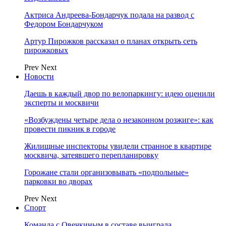
Актриса Андреева-Бондарчук подала на развод с
Федором Бондарчуком
Артур Пирожков рассказал о планах открыть сеть
пирожковых
Prev
Next
Новости
Даешь в каждый двор по велопаркингу: идею оценили
эксперты и москвичи
«Возбуждены четыре дела о незаконном розжиге»: как
провести пикник в городе
Жилищные инспекторы увидели странное в квартире
москвича, затеявшего перепланировку
Горожане стали организовывать «подпольные»
парковки во дворах
Prev
Next
Спорт
Команда с Овечкиным в составе выиграла