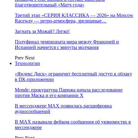
благотворительный «Матч года»
Третий этап «СЕРИЯ КЛАССИКА — 2026» на Moscow
Raceway — ретро‑атмосфера, зрелищные…
Загнать за Можай? Легко!
Полуфинал чемпионата мира между Францией и
Испанией начнется с минуты молчания
Prev
Next
Технологии
«Яндекс Диск» ограничит бесплатный доступ к облаку
в ПК-приложении
Monde: прокуратура Парижа начала расследование
против Маска и его компании X
В мессенджере MAX появилась расшифровка
аудиосообщений
В МAX называли фейком сообщения об уязвимостях в
мессенджере
Prev
Next