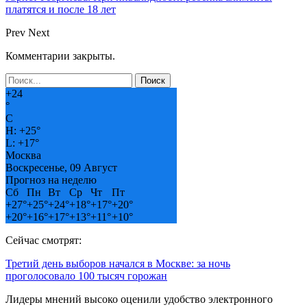
платятся и после 18 лет
Prev
Next
Комментарии закрыты.
+
24
°
C
H:
+
25°
L:
+
17°
Москва
Воскресенье, 09 Август
Прогноз на неделю
Сб
Пн
Вт
Ср
Чт
Пт
+
27°
+
25°
+
24°
+
18°
+
17°
+
20°
+
20°
+
16°
+
17°
+
13°
+
11°
+
10°
Сейчас смотрят:
Третий день выборов начался в Москве: за ночь
проголосовало 100 тысяч горожан
Лидеры мнений высоко оценили удобство электронного