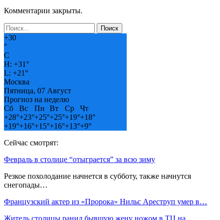
Комментарии закрыты.
+
30
°
C
H:
+
31°
L:
+
21°
Москва
Пятница, 07 Август
Прогноз на неделю
Сб
Вс
Пн
Вт
Ср
Чт
+
28°
+
23°
+
25°
+
25°
+
19°
+
18°
+
19°
+
16°
+
15°
+
16°
+
13°
+
9°
Сейчас смотрят:
Февраль в столице “отыграется” за всю зиму
Резкое похолодание начнется в субботу, также начнутся
снегопады…
Французский актер из «Пророка» Нильс Ареструп умер в…
Житель столицы ранил бывшую жену ножом в ТЦ на