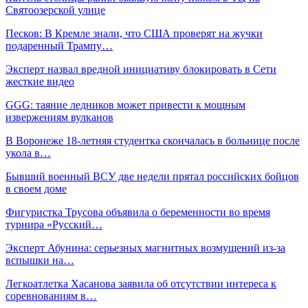
Святоозерской улице
Песков: В Кремле знали, что США проверят на жучки
подаренный Трампу…
Эксперт назвал вредной инициативу блокировать в Сети
жесткие видео
GGG: таяние ледников может привести к мощным
извержениям вулканов
В Воронеже 18-летняя студентка скончалась в больнице после
укола в…
Бывший военный ВСУ две недели прятал российских бойцов
в своем доме
Фигуристка Трусова объявила о беременности во время
турнира «Русский…
Эксперт Абунина: серьезных магнитных возмущений из-за
вспышки на…
Легкоатлетка Хасанова заявила об отсутствии интереса к
соревнованиям в…