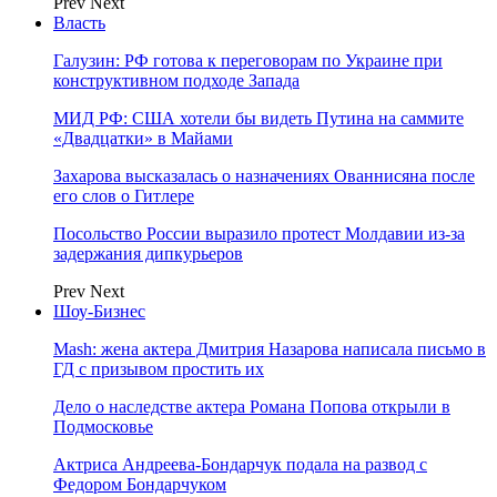
Prev
Next
Власть
Галузин: РФ готова к переговорам по Украине при
конструктивном подходе Запада
МИД РФ: США хотели бы видеть Путина на саммите
«Двадцатки» в Майами
Захарова высказалась о назначениях Ованнисяна после
его слов о Гитлере
Посольство России выразило протест Молдавии из-за
задержания дипкурьеров
Prev
Next
Шоу-Бизнес
Mash: жена актера Дмитрия Назарова написала письмо в
ГД с призывом простить их
Дело о наследстве актера Романа Попова открыли в
Подмосковье
Актриса Андреева-Бондарчук подала на развод с
Федором Бондарчуком