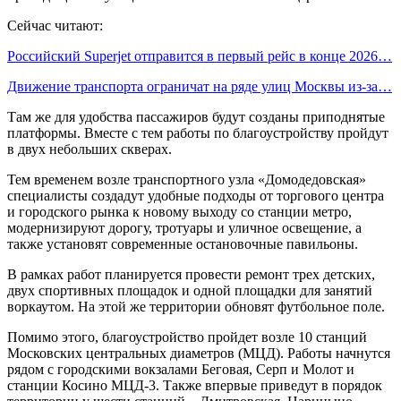
Сейчас читают:
Российский Superjet отправится в первый рейс в конце 2026…
Движение транспорта ограничат на ряде улиц Москвы из-за…
Там же для удобства пассажиров будут созданы приподнятые
платформы. Вместе с тем работы по благоустройству пройдут
в двух небольших скверах.
Тем временем возле транспортного узла «Домодедовская»
специалисты создадут удобные подходы от торгового центра
и городского рынка к новому выходу со станции метро,
модернизируют дорогу, тротуары и уличное освещение, а
также установят современные остановочные павильоны.
В рамках работ планируется провести ремонт трех детских,
двух спортивных площадок и одной площадки для занятий
воркаутом. На этой же территории обновят футбольное поле.
Помимо этого, благоустройство пройдет возле 10 станций
Московских центральных диаметров (МЦД). Работы начнутся
рядом с городскими вокзалами Беговая, Серп и Молот и
станции Косино МЦД-3. Также впервые приведут в порядок