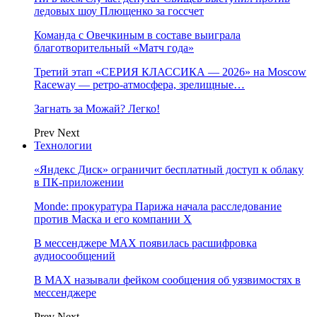
ледовых шоу Плющенко за госсчет
Команда с Овечкиным в составе выиграла
благотворительный «Матч года»
Третий этап «СЕРИЯ КЛАССИКА — 2026» на Moscow
Raceway — ретро‑атмосфера, зрелищные…
Загнать за Можай? Легко!
Prev
Next
Технологии
«Яндекс Диск» ограничит бесплатный доступ к облаку
в ПК-приложении
Monde: прокуратура Парижа начала расследование
против Маска и его компании X
В мессенджере MAX появилась расшифровка
аудиосообщений
В МAX называли фейком сообщения об уязвимостях в
мессенджере
Prev
Next