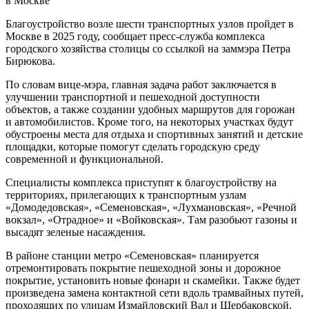
Благоустройство возле шести транспортных узлов пройдет в
Москве в 2025 году, сообщает пресс-служба комплекса
городского хозяйства столицы со ссылкой на заммэра Петра
Бирюкова.
По словам вице-мэра, главная задача работ заключается в
улучшении транспортной и пешеходной доступности
объектов, а также создании удобных маршрутов для горожан
и автомобилистов. Кроме того, на некоторых участках будут
обустроены места для отдыха и спортивных занятий и детские
площадки, которые помогут сделать городскую среду
современной и функциональной.
Специалисты комплекса приступят к благоустройству на
территориях, прилегающих к транспортным узлам
«Домодедовская», «Семеновская», «Лухмановская», «Речной
вокзал», «Отрадное» и «Войковская». Там разобьют газоны и
высадят зеленые насаждения.
В районе станции метро «Семеновская» планируется
отремонтировать покрытие пешеходной зоны и дорожное
покрытие, установить новые фонари и скамейки. Также будет
произведена замена контактной сети вдоль трамвайных путей,
проходящих по улицам Измайловский Вал и Щербаковской.