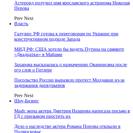
Астероид получил имя ярославского астронома Николая
Перова
Prev
Next
Власть
Галузин: РФ готова к переговорам по Украине при
конструктивном подходе Запада
МИД РФ: США хотели бы видеть Путина на саммите
«Двадцатки» в Майами
Захарова высказалась о назначениях Ованнисяна после
его слов о Гитлере
Посольство России выразило протест Молдавии из-за
задержания дипкурьеров
Prev
Next
Шоу-Бизнес
Mash: жена актера Дмитрия Назарова написала письмо в
ГД с призывом простить их
Дело о наследстве актера Романа Попова открыли в
Подмосковье