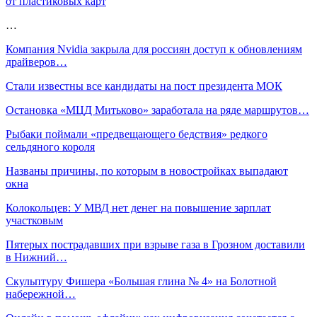
от пластиковых карт
…
Компания Nvidia закрыла для россиян доступ к обновлениям
драйверов…
Стали известны все кандидаты на пост президента МОК
Остановка «МЦД Митьково» заработала на ряде маршрутов…
Рыбаки поймали «предвещающего бедствия» редкого
сельдяного короля
Названы причины, по которым в новостройках выпадают
окна
Колокольцев: У МВД нет денег на повышение зарплат
участковым
Пятерых пострадавших при взрыве газа в Грозном доставили
в Нижний…
Скульптуру Фишера «Большая глина № 4» на Болотной
набережной…