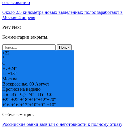
согласованию
Около 2,5 километра новых выделенных полос заработают в
Москве 4 апреля
Prev
Next
Комментарии закрыты.
+
22
°
C
H:
+
24°
L:
+
18°
Москва
Воскресенье, 09 Август
Прогноз на неделю
Пн
Вт
Ср
Чт
Пт
Сб
+
25°
+
25°
+
18°
+
16°
+
12°
+
20°
+
16°
+
16°
+
12°
+
10°
+
9°
+
10°
Сейчас смотрят:
Российские банки заявили о неготовности к полному отказу