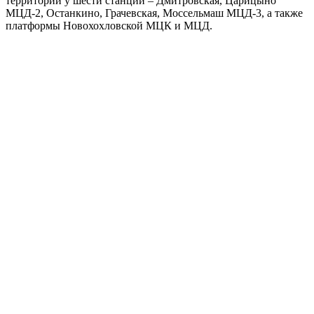
территории у шести станций – Дмитровская, Царицыно
МЦД-2, Останкино, Грачевская, Моссельмаш МЦД-3, а также
платформы Новохохловской МЦК и МЦД.