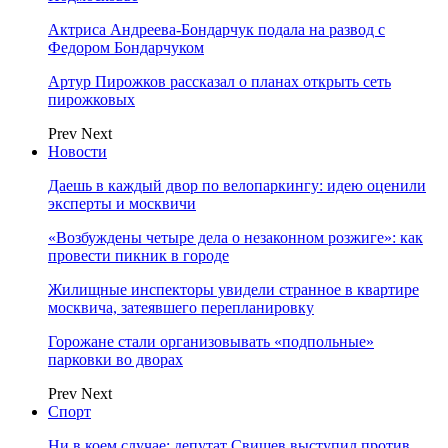
Актриса Андреева-Бондарчук подала на развод с
Федором Бондарчуком
Артур Пирожков рассказал о планах открыть сеть
пирожковых
Prev
Next
Новости
Даешь в каждый двор по велопаркингу: идею оценили
эксперты и москвичи
«Возбуждены четыре дела о незаконном розжиге»: как
провести пикник в городе
Жилищные инспекторы увидели странное в квартире
москвича, затеявшего перепланировку
Горожане стали организовывать «подпольные»
парковки во дворах
Prev
Next
Спорт
Ни в коем случае: депутат Свищев выступил против