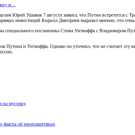
тки» в…
лам Юрий Ушаков 7 августа заявил, что Путин встретится с Тр
 прямых инвестиций Кирилл Дмитриев выразил мнение, что очны
оры специального посланника Стива Уиткоффа с Владимиром Пут
оров Путина и Уиткоффа. Однако он уточнил, что не считает эт
оссии.
а на мусорку
ые факты об инопланетянах