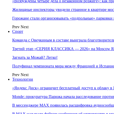
«Возбуждены четыре дела о незаконном розжиге»: как пр
Жилищные инспекторы увидели странное в квартире мос
Горожане стали организовывать «подпольные» парковки 
Prev
Next
Спорт
Команда с Овечкиным в составе выиграла благотворител
Третий этап «СЕРИЯ КЛАССИКА — 2026» на Moscow Ra
Загнать за Можай? Легко!
Полуфинал чемпионата мира между Францией и Испание
Prev
Next
Технологии
«Яндекс Диск» ограничит бесплатный доступ к облаку 
Monde: прокуратура Парижа начала расследование проти
В мессенджере MAX появилась расшифровка аудиосооб
В МAX называли фейком сообщения об уязвимостях в ме