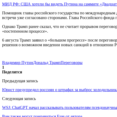
МИД РФ: США хотели бы видеть Путина на саммите «Двадца
Помощник главы российского государства по международным де
встречи уже согласовано сторонами. Глава Российского фонда
Однако Трамп ранее сказал, что не считает прорывом перегов
«постепенном процессе».
6 августа Трамп заявил о «большом прогрессе» после перегов
решения о возможном введении новых санкций в отношении Р
Владимир Путин
Дональд Трамп
Переговоры
1
Поделится
Предыдущая запись
Юрист предупредил россиян о штрафах за выброс холодильник
Следующая запись
WSJ: ChatGPT начал рассказывать пользователям псевдонаучн
Вам также могут понравиться
Еще от автора