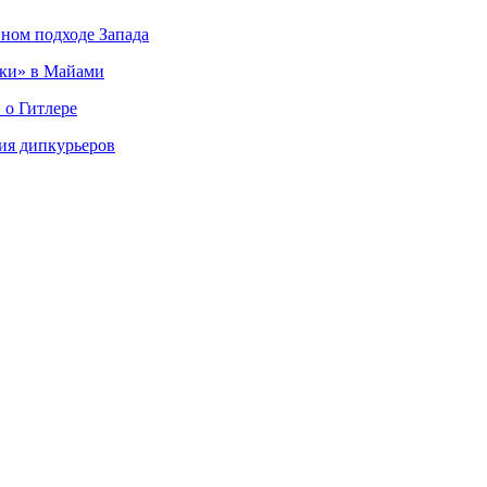
вном подходе Запада
ки» в Майами
 о Гитлере
ия дипкурьеров