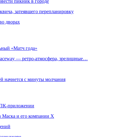
овести пикник в городе
квича, затеявшего перепланировку
во дворах
ьный «Матч года»
ceway — ретро‑атмосфера, зрелищные…
й начнется с минуты молчания
в ПК-приложении
в Маска и его компании X
щений
ссенджере