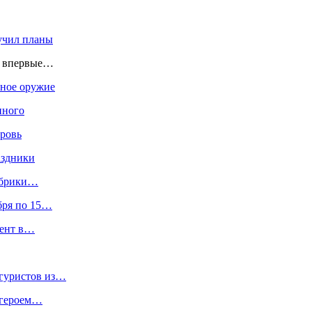
учил планы
це впервые…
нное оружие
нного
кровь
аздники
Фабрики…
бря по 15…
дент в…
игуристов из…
 героем…