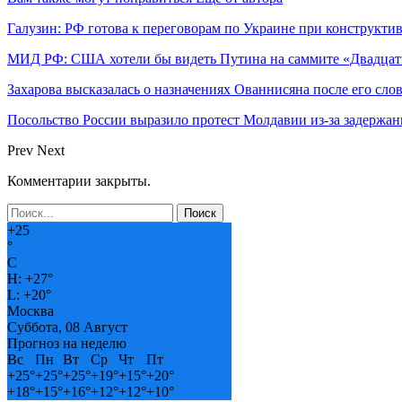
Галузин: РФ готова к переговорам по Украине при конструкти
МИД РФ: США хотели бы видеть Путина на саммите «Двадцат
Захарова высказалась о назначениях Ованнисяна после его слов
Посольство России выразило протест Молдавии из-за задержан
Prev
Next
Комментарии закрыты.
+
25
°
C
H:
+
27°
L:
+
20°
Москва
Суббота, 08 Август
Прогноз на неделю
Вс
Пн
Вт
Ср
Чт
Пт
+
25°
+
25°
+
25°
+
19°
+
15°
+
20°
+
18°
+
15°
+
16°
+
12°
+
12°
+
10°