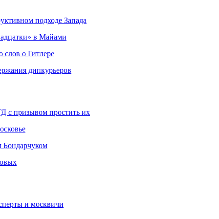
руктивном подходе Запада
адцатки» в Майами
о слов о Гитлере
держания дипкурьеров
ГД с призывом простить их
осковье
м Бондарчуком
ковых
сперты и москвичи