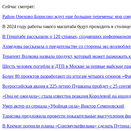
Сейчас смотрят:
Район Орехово-Борисово ждут еще большие перемены: мэр озв
В 2024 году работы такого масштаба будут проходить в столи
В Генштабе рассказали о 120 странах, создающих информацио
Ахмедова рассказала о предательстве со стороны экс-возлюбле
Терапевт Волкова назвала продукт, который может разжижать 
Шесть человек погибли в ДТП в Москве за первые майские пр
Более 80 проектов разработают по итогам четырех сезонов «
Всероссийская акция к 225-летию Пушкина пройдет с 25 сентя
«Она не ожидала»: стала известна реакция Королевой на инци
Умер актер из сериала «Убойная сила» Виктор Семеновский
Тарасова предложила провести показательные выступления ф
В Кремле оценили планы «Союзмультфильма» сделать Путина