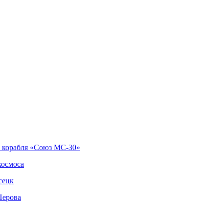
о корабля «Союз МС-30»
космоса
сецк
Перова