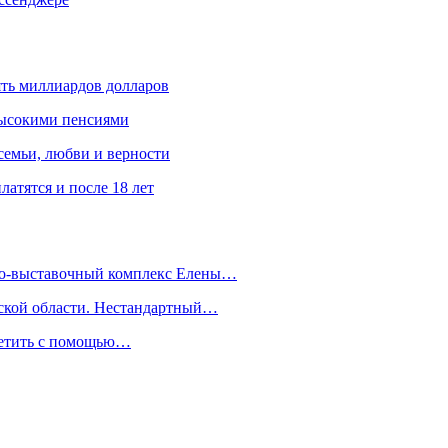
ять миллиардов долларов
высокими пенсиями
емьи, любви и верности
атятся и после 18 лет
йно-выставочный комплекс Елены…
дской области. Нестандартный…
сетить с помощью…