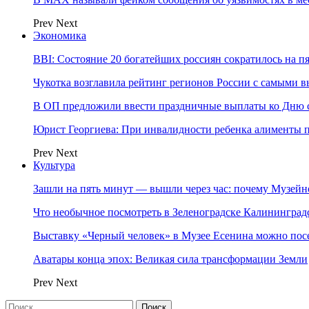
Prev
Next
Экономика
BBI: Состояние 20 богатейших россиян сократилось на п
Чукотка возглавила рейтинг регионов России с самыми 
В ОП предложили ввести праздничные выплаты ко Дню с
Юрист Георгиева: При инвалидности ребенка алименты пл
Prev
Next
Культура
Зашли на пять минут — вышли через час: почему Музе
Что необычное посмотреть в Зеленоградске Калинингра
Выставку «Черный человек» в Музее Есенина можно по
Аватары конца эпох: Великая сила трансформации Земли
Prev
Next