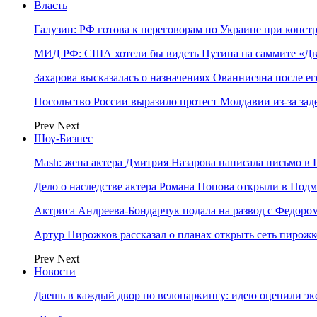
Власть
Галузин: РФ готова к переговорам по Украине при конст
МИД РФ: США хотели бы видеть Путина на саммите «Дв
Захарова высказалась о назначениях Ованнисяна после ег
Посольство России выразило протест Молдавии из-за за
Prev
Next
Шоу-Бизнес
Mash: жена актера Дмитрия Назарова написала письмо в 
Дело о наследстве актера Романа Попова открыли в Подм
Актриса Андреева-Бондарчук подала на развод с Федоро
Артур Пирожков рассказал о планах открыть сеть пирож
Prev
Next
Новости
Даешь в каждый двор по велопаркингу: идею оценили эк