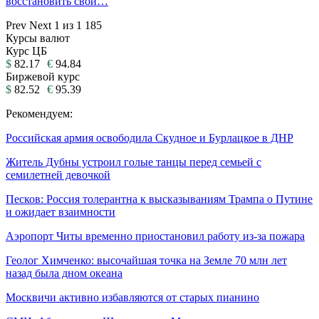
восстановить свои…
Prev
Next
1 из 1 185
Курсы валют
Курс ЦБ
$
82.17
€
94.84
Биржевой курс
$
82.52
€
95.39
Рекомендуем:
Российская армия освободила Скудное и Бурлацкое в ДНР
Житель Дубны устроил голые танцы перед семьей с
семилетней девочкой
Песков: Россия толерантна к высказываниям Трампа о Путине
и ожидает взаимности
Аэропорт Читы временно приостановил работу из-за пожара
Геолог Химченко: высочайшая точка на Земле 70 млн лет
назад была дном океана
Москвичи активно избавляются от старых пианино