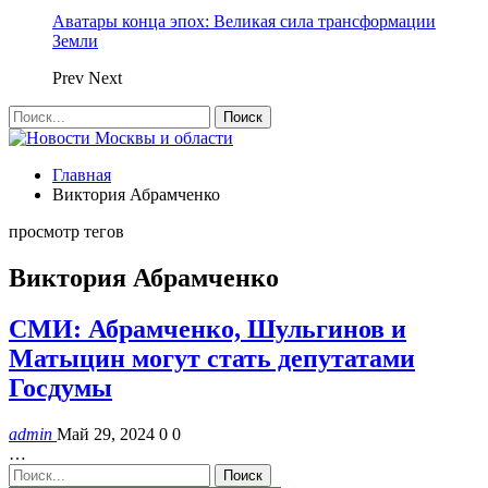
Аватары конца эпох: Великая сила трансформации
Земли
Prev
Next
Главная
Виктория Абрамченко
просмотр тегов
Виктория Абрамченко
СМИ: Абрамченко, Шульгинов и
Матыцин могут стать депутатами
Госдумы
admin
Май 29, 2024
0
0
…