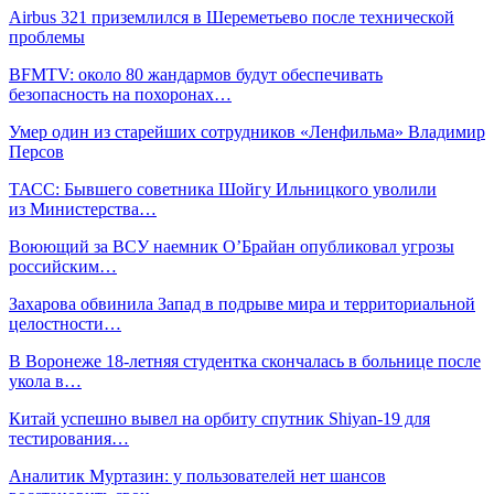
Airbus 321 приземлился в Шереметьево после технической
проблемы
BFMTV: около 80 жандармов будут обеспечивать
безопасность на похоронах…
Умер один из старейших сотрудников «Ленфильма» Владимир
Персов
ТАСС: Бывшего советника Шойгу Ильницкого уволили
из Министерства…
Воюющий за ВСУ наемник О’Брайан опубликовал угрозы
российским…
Захарова обвинила Запад в подрыве мира и территориальной
целостности…
В Воронеже 18-летняя студентка скончалась в больнице после
укола в…
Китай успешно вывел на орбиту спутник Shiyan-19 для
тестирования…
Аналитик Муртазин: у пользователей нет шансов