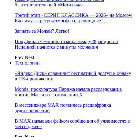
благотворительный «Матч года»
Третий этап «СЕРИЯ КЛАССИКА — 2026» на Moscow
Raceway — ретро‑атмосфера, зрелищные…
Загнать за Можай? Легко!
Полуфинал чемпионата мира между Францией и
Испанией начнется с минуты молчания
Prev
Next
Технологии
«Яндекс Диск» ограничит бесплатный доступ к облаку
в ПК-приложении
Monde: прокуратура Парижа начала расследование
против Маска и его компании X
В мессенджере MAX появилась расшифровка
аудиосообщений
В МAX называли фейком сообщения об уязвимостях в
мессенджере
Prev
Next