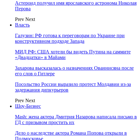
Астероид получил имя ярославского астронома Николая
Перова
Prev
Next
Власть
Галузин: РФ готова к переговорам по Украине при
конструктивном подходе Запада
МИД РФ: США хотели бы видеть Путина на саммите
«Двадцатки» в Майами
Захарова высказалась о назначениях Ованнисяна после
его слов о Гитлере
Посольство России выразило протест Молдавии из-за
задержания дипкурьеров
Prev
Next
Шоу-Бизнес
Mash: жена актера Дмитрия Назарова написала письмо в
ГД с призывом простить их
Дело о наследстве актера Романа Попова открыли в
Подмосковье