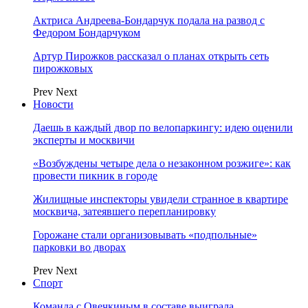
Актриса Андреева-Бондарчук подала на развод с
Федором Бондарчуком
Артур Пирожков рассказал о планах открыть сеть
пирожковых
Prev
Next
Новости
Даешь в каждый двор по велопаркингу: идею оценили
эксперты и москвичи
«Возбуждены четыре дела о незаконном розжиге»: как
провести пикник в городе
Жилищные инспекторы увидели странное в квартире
москвича, затеявшего перепланировку
Горожане стали организовывать «подпольные»
парковки во дворах
Prev
Next
Спорт
Команда с Овечкиным в составе выиграла