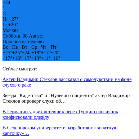
+
24
°
C
H:
+
27°
L:
+
20°
Москва
Суббота, 08 Август
Прогноз на неделю
Вс
Пн
Вт
Ср
Чт
Пт
+
25°
+
25°
+
24°
+
18°
+
17°
+
20°
+
17°
+
16°
+
17°
+
13°
+
11°
+
10°
Сейчас смотрят:
Актер Владимир Стеклов рассказал о самочувствии на фоне
слухов о раке
Звезда "Кадетства" и "Нулевого пациента" актер Владимир
Стеклов опроверг слухи об…
В Германии у двух летевших через Турцию россиянок
конфисковали одежду
В Сеченовском университете разработают «визитную
карточку»…