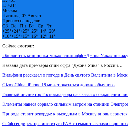
H:
+
31°
L:
+
21°
Москва
Пятница, 07 Август
Прогноз на неделю
Сб
Вс
Пн
Вт
Ср
Чт
+
25°
+
24°
+
25°
+
25°
+
14°
+
20°
+
18°
+
15°
+
15°
+
16°
+
12°
+
11°
Сейчас смотрят:
«Бюллетень кинопрокатчика»: спин-офф «Джона Уика» покаж
Названа дата премьеры спин-оффа "Джона Уика" в России…
Вильфанд рассказал о погоде в День святого Валентина в Моск
GizmoChina: iPhone 18 может оказаться дороже обычного
Главный инспектор Госпожнадзора рассказал о сокращении чи
Элементы навеса сорвало сильным ветром на станции Электро
Природа ставит рекорды: к выходным в Москву вновь вернетс
Сейф гендиректора института РАН с семью тысячами евро по