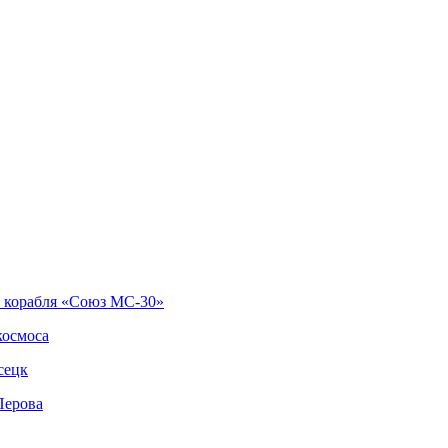
о корабля «Союз МС-30»
космоса
сецк
Перова