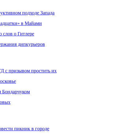
руктивном подходе Запада
адцатки» в Майами
о слов о Гитлере
держания дипкурьеров
ГД с призывом простить их
осковье
м Бондарчуком
ковых
овести пикник в городе