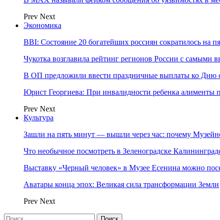
Prev
Next
Экономика
BBI: Состояние 20 богатейших россиян сократилось на п
Чукотка возглавила рейтинг регионов России с самыми 
В ОП предложили ввести праздничные выплаты ко Дню с
Юрист Георгиева: При инвалидности ребенка алименты пл
Prev
Next
Культура
Зашли на пять минут — вышли через час: почему Музе
Что необычное посмотреть в Зеленоградске Калинингра
Выставку «Черный человек» в Музее Есенина можно по
Аватары конца эпох: Великая сила трансформации Земли
Prev
Next