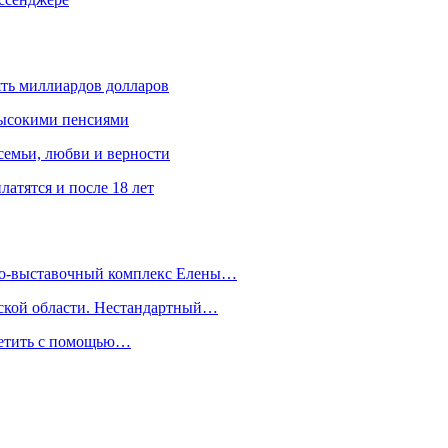
ять миллиардов долларов
высокими пенсиями
емьи, любви и верности
атятся и после 18 лет
йно-выставочный комплекс Елены…
дской области. Нестандартный…
сетить с помощью…