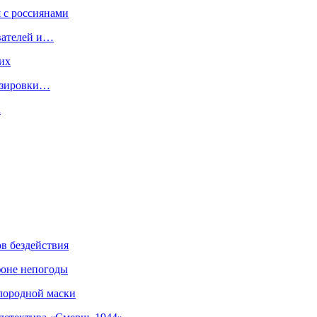
 с россиянами
вателей и…
их
дозировки…
а
ов бездействия
фоне непогоды
слородной маски