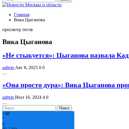
Главная
Вика Цыганова
просмотр тегов
Вика Цыганова
«Не стыкуется»: Цыганова назвала Ка
admin
Авг 8, 2025
0
0
…
«Она просто дура»: Вика Цыганова пр
admin
Июл 16, 2024
4
0
…
+
30
°
C