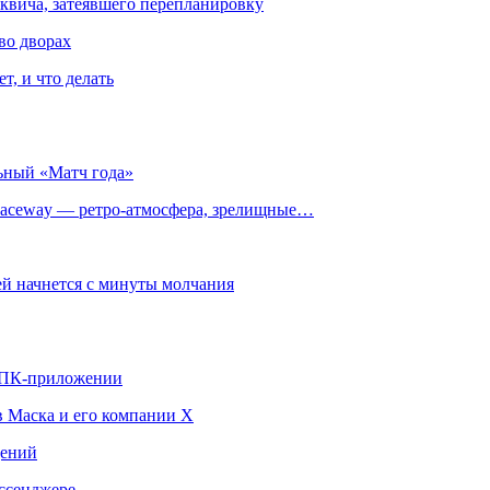
квича, затеявшего перепланировку
во дворах
т, и что делать
ьный «Матч года»
ceway — ретро‑атмосфера, зрелищные…
й начнется с минуты молчания
в ПК-приложении
в Маска и его компании X
щений
ссенджере