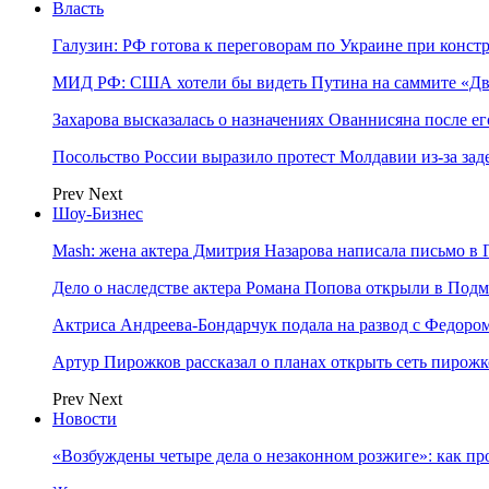
Власть
Галузин: РФ готова к переговорам по Украине при конст
МИД РФ: США хотели бы видеть Путина на саммите «Дв
Захарова высказалась о назначениях Ованнисяна после ег
Посольство России выразило протест Молдавии из-за за
Prev
Next
Шоу-Бизнес
Mash: жена актера Дмитрия Назарова написала письмо в 
Дело о наследстве актера Романа Попова открыли в Подм
Актриса Андреева-Бондарчук подала на развод с Федоро
Артур Пирожков рассказал о планах открыть сеть пирож
Prev
Next
Новости
«Возбуждены четыре дела о незаконном розжиге»: как пр