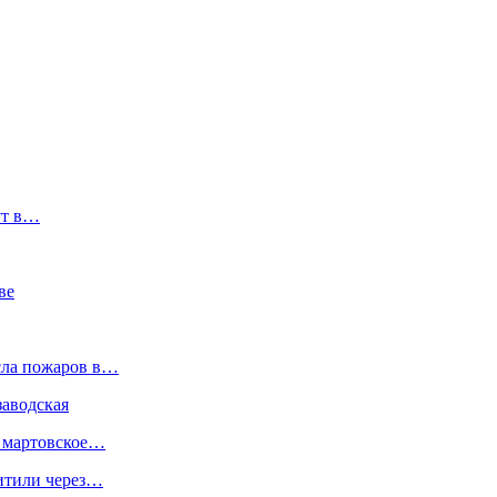
ут в…
ве
сла пожаров в…
заводская
я мартовское…
хитили через…