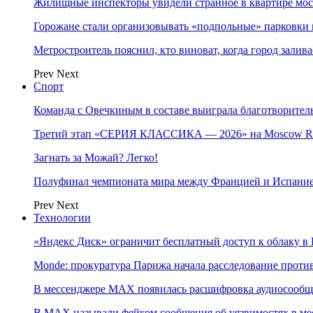
Жилищные инспекторы увидели странное в квартире мос
Горожане стали организовывать «подпольные» парковки 
Метростроитель пояснил, кто виноват, когда город заливае
Prev
Next
Спорт
Команда с Овечкиным в составе выиграла благотворител
Третий этап «СЕРИЯ КЛАССИКА — 2026» на Moscow Ra
Загнать за Можай? Легко!
Полуфинал чемпионата мира между Францией и Испание
Prev
Next
Технологии
«Яндекс Диск» ограничит бесплатный доступ к облаку 
Monde: прокуратура Парижа начала расследование проти
В мессенджере MAX появилась расшифровка аудиосооб
В МAX называли фейком сообщения об уязвимостях в ме