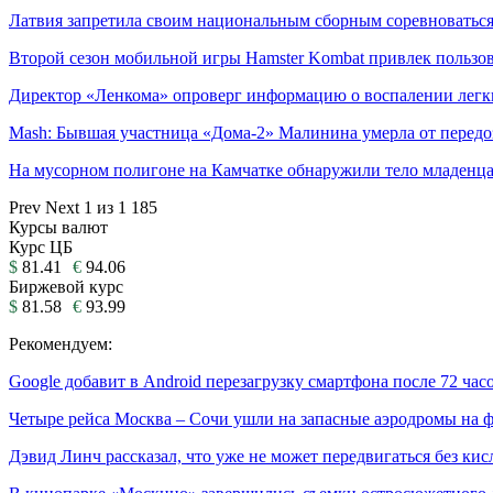
Латвия запретила своим национальным сборным соревноваться
Второй сезон мобильной игры Hamster Kombat привлек пользо
Директор «Ленкома» опроверг информацию о воспалении легк
Mash: Бывшая участница «Дома-2» Малинина умерла от пере
На мусорном полигоне на Камчатке обнаружили тело младенц
Prev
Next
1 из 1 185
Курсы валют
Курс ЦБ
$
81.41
€
94.06
Биржевой курс
$
81.58
€
93.99
Рекомендуем:
Google добавит в Android перезагрузку смартфона после 72 час
Четыре рейса Москва – Сочи ушли на запасные аэродромы на 
Дэвид Линч рассказал, что уже не может передвигаться без ки