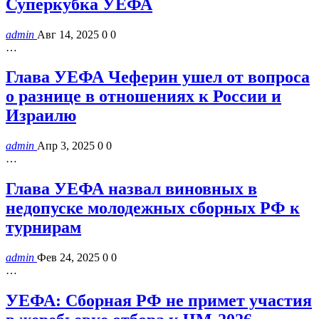
Суперкубка УЕФА
admin
Авг 14, 2025
0
0
…
Глава УЕФА Чеферин ушел от вопроса
о разнице в отношениях к России и
Израилю
admin
Апр 3, 2025
0
0
…
Глава УЕФА назвал виновных в
недопуске молодежных сборных РФ к
турнирам
admin
Фев 24, 2025
0
0
…
УЕФА: Сборная РФ не примет участия