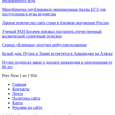
рискованного хода
Минобрнауки опубликовало минимальные баллы ЕГЭ для
поступления в вузы ведомства
Лавров перечислил пять стран в близком окружении России
Ученый РАН Богачев призвал построить отечественный
космический солнечный телескоп
Сериал «Клиника» получит ребут-продолжение
Белый дом: Путин и Трамп встретятся в Анкоридже на Аляске
Путин подписал закон о доплате инвалидам и пенсионерам от
80 лет
Prev
Next
1 из 1 954
Главная
Контакты
Лента
Политика сайта
Карта
Реклама на сайте