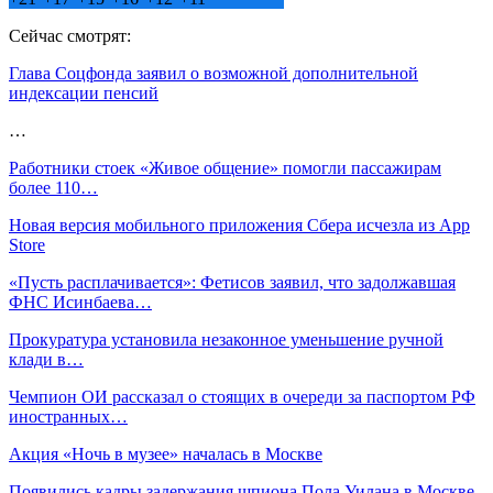
Сейчас смотрят:
Глава Соцфонда заявил о возможной дополнительной
индексации пенсий
…
Работники стоек «Живое общение» помогли пассажирам
более 110…
Новая версия мобильного приложения Сбера исчезла из App
Store
«Пусть расплачивается»: Фетисов заявил, что задолжавшая
ФНС Исинбаева…
Прокуратура установила незаконное уменьшение ручной
клади в…
Чемпион ОИ рассказал о стоящих в очереди за паспортом РФ
иностранных…
Акция «Ночь в музее» началась в Москве
Появились кадры задержания шпиона Пола Уилана в Москве