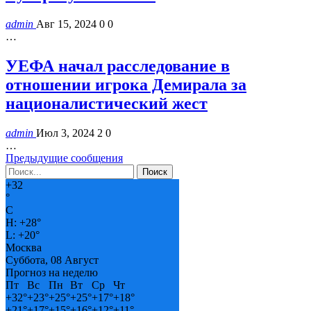
admin
Авг 15, 2024
0
0
…
УЕФА начал расследование в
отношении игрока Демирала за
националистический жест
admin
Июл 3, 2024
2
0
…
Предыдущие сообщения
+
32
°
C
H:
+
28°
L:
+
20°
Москва
Суббота, 08 Август
Прогноз на неделю
Пт
Вс
Пн
Вт
Ср
Чт
+
32°
+
23°
+
25°
+
25°
+
17°
+
18°
+
21°
+
17°
+
15°
+
16°
+
12°
+
11°