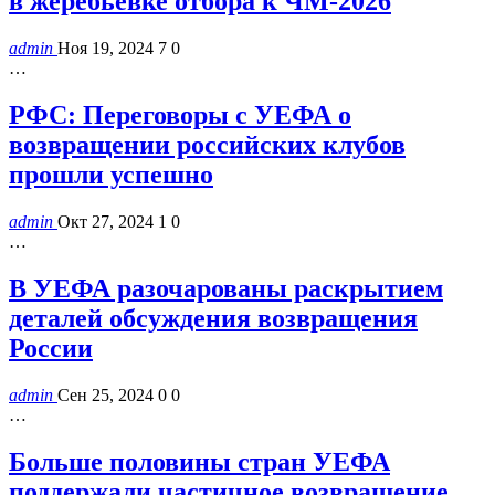
в жеребьевке отбора к ЧМ-2026
admin
Ноя 19, 2024
7
0
…
РФС: Переговоры с УЕФА о
возвращении российских клубов
прошли успешно
admin
Окт 27, 2024
1
0
…
В УЕФА разочарованы раскрытием
деталей обсуждения возвращения
России
admin
Сен 25, 2024
0
0
…
Больше половины стран УЕФА
поддержали частичное возвращение