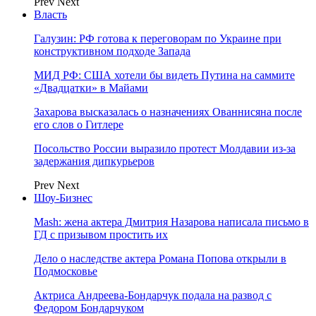
Prev
Next
Власть
Галузин: РФ готова к переговорам по Украине при
конструктивном подходе Запада
МИД РФ: США хотели бы видеть Путина на саммите
«Двадцатки» в Майами
Захарова высказалась о назначениях Ованнисяна после
его слов о Гитлере
Посольство России выразило протест Молдавии из-за
задержания дипкурьеров
Prev
Next
Шоу-Бизнес
Mash: жена актера Дмитрия Назарова написала письмо в
ГД с призывом простить их
Дело о наследстве актера Романа Попова открыли в
Подмосковье
Актриса Андреева-Бондарчук подала на развод с
Федором Бондарчуком