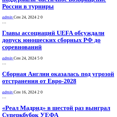
России в турниры
admin
Сен 24, 2024
2
0
…
Главы ассоциаций UEFA обсуждали
допуск юношеских сборных РФ до
соревнований
admin
Сен 24, 2024
5
0
…
Сборная Англии оказалась под угрозой
отстранения от Евро-2028
admin
Сен 16, 2024
2
0
…
«Реал Мадрид» в шестой раз выиграл
Суперкбубок УЕФА