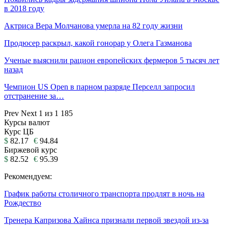
в 2018 году
Актриса Вера Молчанова умерла на 82 году жизни
Продюсер раскрыл, какой гонорар у Олега Газманова
Ученые выяснили рацион европейских фермеров 5 тысяч лет
назад
Чемпион US Open в парном разряде Перселл запросил
отстранение за…
Prev
Next
1 из 1 185
Курсы валют
Курс ЦБ
$
82.17
€
94.84
Биржевой курс
$
82.52
€
95.39
Рекомендуем:
График работы столичного транспорта продлят в ночь на
Рождество
Тренера Капризова Хайнса признали первой звездой из-за