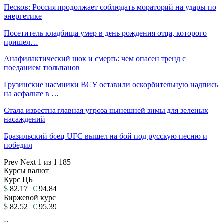
Песков: Россия продолжает соблюдать мораторий на удары по
энергетике
Посетитель кладбища умер в день рождения отца, которого
пришел…
Анафилактический шок и смерть: чем опасен тренд с
поеданием тюльпанов
Грузинские наемники ВСУ оставили оскорбительную надпись
на асфальте в …
Стала известна главная угроза нынешней зимы для зеленых
насаждений
Бразильский боец UFC вышел на бой под русскую песню и
победил
Prev
Next
1 из 1 185
Курсы валют
Курс ЦБ
$
82.17
€
94.84
Биржевой курс
$
82.52
€
95.39