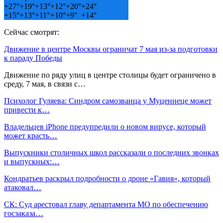
+
27°
+
19°
+
13°
+
12°
+
20°
+
24°
+
15°
+
13°
+
11°
+
10°
+
9°
+
14°
Сейчас смотрят:
Движение в центре Москвы ограничат 7 мая из-за подготовки
к параду Победы
Движение по ряду улиц в центре столицы будет ограничено в
среду, 7 мая, в связи с…
Психолог Гуляева: Синдром самозванца у Муцениеце может
привести к…
Владельцев iPhone предупредили о новом вирусе, который
может красть…
Выпускники столичных школ рассказали о последних звонках
и выпускных:…
Кондратьев раскрыл подробности о дроне «Гавия», который
атаковал…
СК: Суд арестовал главу департамента МО по обеспечению
госзаказа…