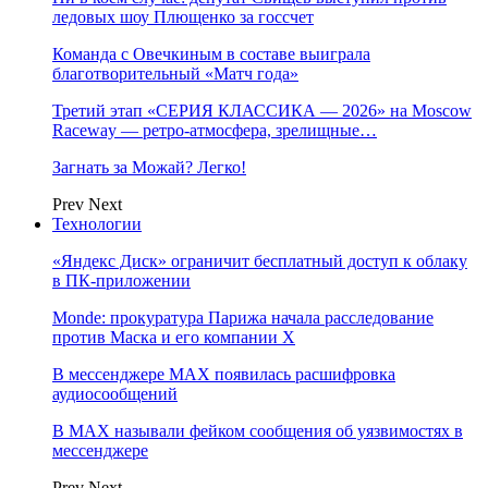
ледовых шоу Плющенко за госсчет
Команда с Овечкиным в составе выиграла
благотворительный «Матч года»
Третий этап «СЕРИЯ КЛАССИКА — 2026» на Moscow
Raceway — ретро‑атмосфера, зрелищные…
Загнать за Можай? Легко!
Prev
Next
Технологии
«Яндекс Диск» ограничит бесплатный доступ к облаку
в ПК-приложении
Monde: прокуратура Парижа начала расследование
против Маска и его компании X
В мессенджере MAX появилась расшифровка
аудиосообщений
В МAX называли фейком сообщения об уязвимостях в
мессенджере
Prev
Next