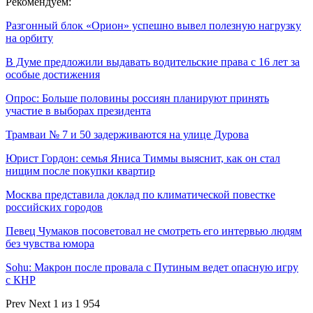
Рекомендуем:
Разгонный блок «Орион» успешно вывел полезную нагрузку
на орбиту
В Думе предложили выдавать водительские права с 16 лет за
особые достижения
Опрос: Больше половины россиян планируют принять
участие в выборах президента
Трамваи № 7 и 50 задерживаются на улице Дурова
Юрист Гордон: семья Яниса Тиммы выяснит, как он стал
нищим после покупки квартир
Москва представила доклад по климатической повестке
российских городов
Певец Чумаков посоветовал не смотреть его интервью людям
без чувства юмора
Sohu: Макрон после провала с Путиным ведет опасную игру
с КНР
Prev
Next
1 из 1 954