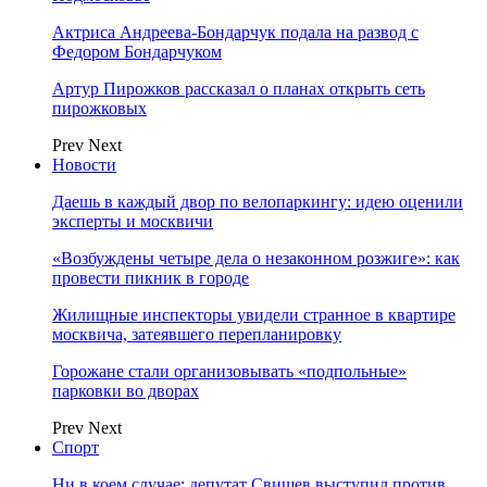
Актриса Андреева-Бондарчук подала на развод с
Федором Бондарчуком
Артур Пирожков рассказал о планах открыть сеть
пирожковых
Prev
Next
Новости
Даешь в каждый двор по велопаркингу: идею оценили
эксперты и москвичи
«Возбуждены четыре дела о незаконном розжиге»: как
провести пикник в городе
Жилищные инспекторы увидели странное в квартире
москвича, затеявшего перепланировку
Горожане стали организовывать «подпольные»
парковки во дворах
Prev
Next
Спорт
Ни в коем случае: депутат Свищев выступил против