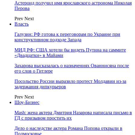
Астероид получил имя ярославского астронома Николая
Перова
Prev
Next
Власть
Галузин: РФ готова к переговорам по Украине при
конструктивном подходе Запада
МИД РФ: США хотели бы видеть Путина на саммите
«Двадцатки» в Майами
Захарова высказалась о назначениях Ованнисяна после
его слов о Гитлере
Посольство России выразило протест Молдавии из-за
задержания дипкурьеров
Prev
Next
Шоу-Бизнес
Mash: жена актера Дмитрия Назарова написала письмо в
ГД с призывом простить их
Дело о наследстве актера Романа Попова открыли в
Подмосковье