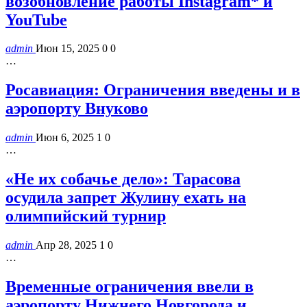
возобновление работы Instagram* и
YouTube
admin
Июн 15, 2025
0
0
…
Росавиация: Ограничения введены и в
аэропорту Внуково
admin
Июн 6, 2025
1
0
…
«Не их собачье дело»: Тарасова
осудила запрет Жулину ехать на
олимпийский турнир
admin
Апр 28, 2025
1
0
…
Временные ограничения ввели в
аэропорту Нижнего Новгорода и