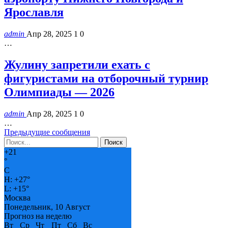
Ярославля
admin
Апр 28, 2025
1
0
…
Жулину запретили ехать с
фигуристами на отборочный турнир
Олимпиады — 2026
admin
Апр 28, 2025
1
0
…
Предыдущие сообщения
+
21
°
C
H:
+
27°
L:
+
15°
Москва
Понедельник, 10 Август
Прогноз на неделю
Вт
Ср
Чт
Пт
Сб
Вс