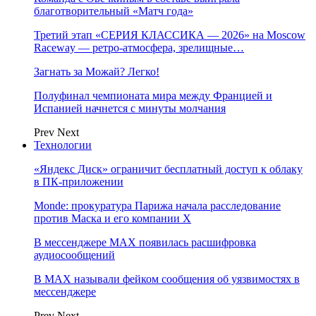
благотворительный «Матч года»
Третий этап «СЕРИЯ КЛАССИКА — 2026» на Moscow
Raceway — ретро‑атмосфера, зрелищные…
Загнать за Можай? Легко!
Полуфинал чемпионата мира между Францией и
Испанией начнется с минуты молчания
Prev
Next
Технологии
«Яндекс Диск» ограничит бесплатный доступ к облаку
в ПК-приложении
Monde: прокуратура Парижа начала расследование
против Маска и его компании X
В мессенджере MAX появилась расшифровка
аудиосообщений
В МAX называли фейком сообщения об уязвимостях в
мессенджере
Prev
Next