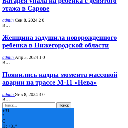
Батарея упала на ребенка с девятого
этажа в Сарове
admin
Сен 8, 2024
2
0
В…
Женщина задушила новорожденного
ребенка в Нижегородской области
admin
Апр 3, 2024
1
0
В…
Появились кадры момента массовой
аварии на трассе М-11 «Нева»
admin
Янв 8, 2024
3
0
В…
+
31
°
C
H:
+
31°