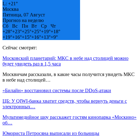
L:
+
21°
Москва
Пятница, 07 Август
Прогноз на неделю
Сб
Вс
Пн
Вт
Ср
Чт
+
28°
+
23°
+
25°
+
25°
+
19°
+
18°
+
19°
+
16°
+
15°
+
16°
+
13°
+
9°
Сейчас смотрят:
Московский планетарий: МКС в небе над столицей можно
будет увидеть раз в 1,5 часа
Москвичам рассказали, в какие часы получится увидеть МКС
в небе над столицей…
«Билайн» восстановил системы после DDoS-атаки
ЦБ: У QIWI-банка хватит средств, чтобы вернуть деньги с
электронных…
Мультимедийное шоу расскажет гостям кинопарка «Москино»
об…
Юмориста Петросяна выписали из больницы