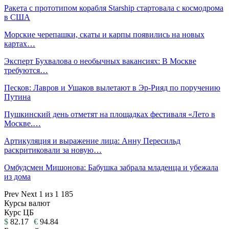
Ракета с прототипом корабля Starship стартовала с космодрома
в США
Морские черепашки, скаты и карпы появились на новых
картах…
Эксперт Бухвалова о необычных вакансиях: В Москве
требуются…
Песков: Лавров и Ушаков вылетают в Эр-Рияд по поручению
Путина
Пушкинский день отметят на площадках фестиваля «Лето в
Москве.…
Артикуляция и выражение лица: Анну Пересильд
раскритиковали за новую…
Омбудсмен Мишонова: Бабушка забрала младенца и убежала
из дома
Prev
Next
1 из 1 185
Курсы валют
Курс ЦБ
$
82.17
€
94.84