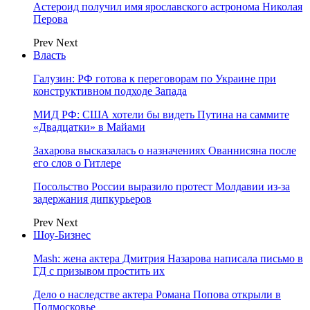
Астероид получил имя ярославского астронома Николая
Перова
Prev
Next
Власть
Галузин: РФ готова к переговорам по Украине при
конструктивном подходе Запада
МИД РФ: США хотели бы видеть Путина на саммите
«Двадцатки» в Майами
Захарова высказалась о назначениях Ованнисяна после
его слов о Гитлере
Посольство России выразило протест Молдавии из-за
задержания дипкурьеров
Prev
Next
Шоу-Бизнес
Mash: жена актера Дмитрия Назарова написала письмо в
ГД с призывом простить их
Дело о наследстве актера Романа Попова открыли в
Подмосковье