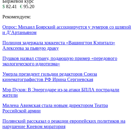
Биржевой курс
$
82.41
€
95.20
Рекомендуем:
Опрос: Михаил Боярский ассоциируется у зумеров со шляпой
и Д’Артаньяном
Полиция задержала хоккеиста «Вашингтон Кэпиталз»
Алексеева за пьяную драку
Пушков назвал страну, подающую пример «передового
экологического идиотизма»
Умерла президент гильдии редакторов Союза
кинематографистов РФ Ирина Сергиевская
Мэр Пухов: В Энергодаре из-за атаки БПЛА пострадали
жители
Милена Авимская стала новым директором Театра
Российской армии
Полянский рассказал о реакции европейских политиков на
нарушение Киевом моратория