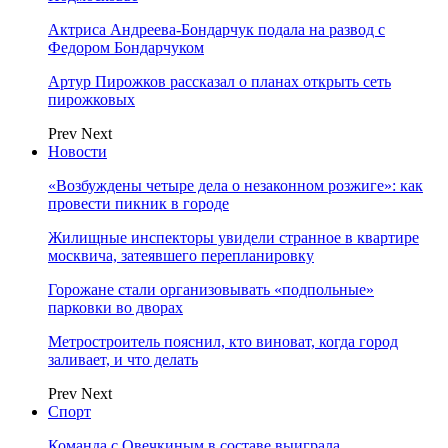
Актриса Андреева-Бондарчук подала на развод с
Федором Бондарчуком
Артур Пирожков рассказал о планах открыть сеть
пирожковых
Prev
Next
Новости
«Возбуждены четыре дела о незаконном розжиге»: как
провести пикник в городе
Жилищные инспекторы увидели странное в квартире
москвича, затеявшего перепланировку
Горожане стали организовывать «подпольные»
парковки во дворах
Метростроитель пояснил, кто виноват, когда город
заливает, и что делать
Prev
Next
Спорт
Команда с Овечкиным в составе выиграла