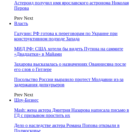
Астероид получил имя ярославского астронома Николая
Перова
Prev
Next
Власть
Галузин: РФ готова к переговорам по Украине при
конструктивном подходе Запада
МИД РФ: США хотели бы видеть Путина на саммите
«Двадцатки» в Майами
Захарова высказалась о назначениях Ованнисяна после
его слов о Гитлере
Посольство России выразило протест Молдавии из-за
задержания дипкурьеров
Prev
Next
Шоу-Бизнес
Mash: жена актера Дмитрия Назарова написала письмо в
ГД с призывом простить их
Дело о наследстве актера Романа Попова открыли в
Подмосковье