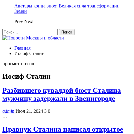
Аватары конца эпох: Великая сила трансформации
Земли
Prev
Next
Главная
Иосиф Сталин
просмотр тегов
Иосиф Сталин
Разбившего кувалдой бюст Сталина
мужчину задержали в Звенигороде
admin
Июл 21, 2024
3
0
…
Правнук Сталина написал открытое