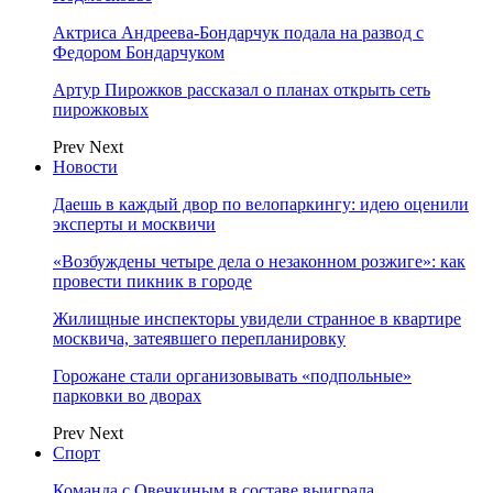
Актриса Андреева-Бондарчук подала на развод с
Федором Бондарчуком
Артур Пирожков рассказал о планах открыть сеть
пирожковых
Prev
Next
Новости
Даешь в каждый двор по велопаркингу: идею оценили
эксперты и москвичи
«Возбуждены четыре дела о незаконном розжиге»: как
провести пикник в городе
Жилищные инспекторы увидели странное в квартире
москвича, затеявшего перепланировку
Горожане стали организовывать «подпольные»
парковки во дворах
Prev
Next
Спорт
Команда с Овечкиным в составе выиграла