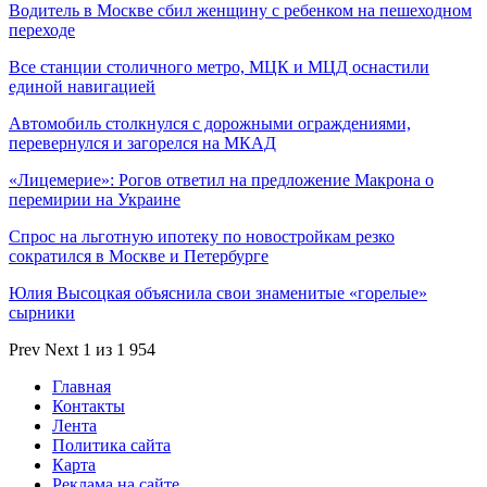
Водитель в Москве сбил женщину с ребенком на пешеходном
переходе
Все станции столичного метро, МЦК и МЦД оснастили
единой навигацией
Автомобиль столкнулся с дорожными ограждениями,
перевернулся и загорелся на МКАД
«Лицемерие»: Рогов ответил на предложение Макрона о
перемирии на Украине
Спрос на льготную ипотеку по новостройкам резко
сократился в Москве и Петербурге
Юлия Высоцкая объяснила свои знаменитые «горелые»
сырники
Prev
Next
1 из 1 954
Главная
Контакты
Лента
Политика сайта
Карта
Реклама на сайте