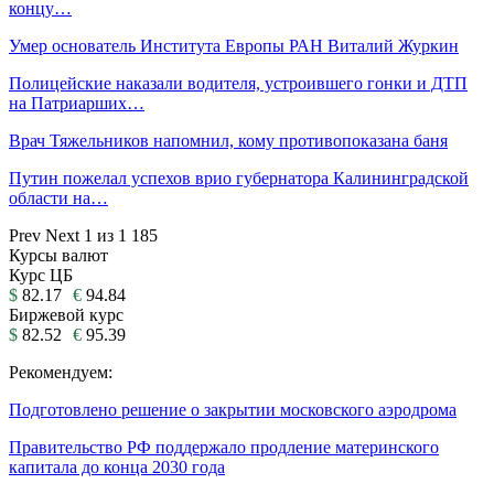
концу…
Умер основатель Института Европы РАН Виталий Журкин
Полицейские наказали водителя, устроившего гонки и ДТП
на Патриарших…
Врач Тяжельников напомнил, кому противопоказана баня
Путин пожелал успехов врио губернатора Калининградской
области на…
Prev
Next
1 из 1 185
Курсы валют
Курс ЦБ
$
82.17
€
94.84
Биржевой курс
$
82.52
€
95.39
Рекомендуем:
Подготовлено решение о закрытии московского аэродрома
Правительство РФ поддержало продление материнского
капитала до конца 2030 года