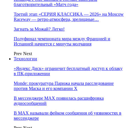
благотворительный «Матч года»
Третий этап «СЕРИЯ КЛАССИКА — 2026» на Moscow
Raceway — ретро‑атмосфера, зрелищные…
Загнать за Можай? Легко!
Полуфинал чемпионата мира между Францией и
Испанией начнется с минуты молчания
Prev
Next
Технологии
«Яндекс Диск» ограничит бесплатный доступ к облаку
в ПК-приложении
Monde: прокуратура Парижа начала расследование
против Маска и его компании X
В мессенджере MAX появилась расшифровка
аудиосообщений
В МAX называли фейком сообщения об уязвимостях в
мессенджере
Prev
Next