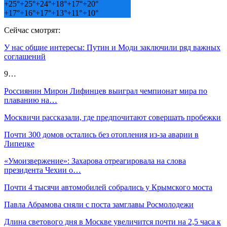
+
25°
+
25°
+
24°
+
18°
+
17°
+
20°
+
17°
+
16°
+
17°
+
13°
+
11°
+
10°
Сейчас смотрят:
У нас общие интересы: Путин и Моди заключили ряд важных
соглашений
9…
Россиянин Мирон Лифинцев выиграл чемпионат мира по
плаванию на…
Москвичи рассказали, где предпочитают совершать пробежки
Почти 300 домов остались без отопления из-за аварии в
Липецке
«Умоизвержение»: Захарова отреагировала на слова
президента Чехии о…
Почти 4 тысячи автомобилей собрались у Крымского моста
Павла Абрамова сняли с поста замглавы Росмолодежи
Длина светового дня в Москве увеличится почти на 2,5 часа к