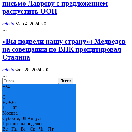
письмо Лаврову с предложением
распустить ООН
admin
Мар 4, 2024
3
0
…
«Вы подвели нашу страну»: Медведев
на совещании по ВПК процитировал
Сталина
admin
Фев 28, 2024
2
0
…
+
24
°
C
H:
+
26°
L:
+
20°
Москва
Суббота, 08 Август
Прогноз на неделю
Вс
Пн
Вт
Ср
Чт
Пт