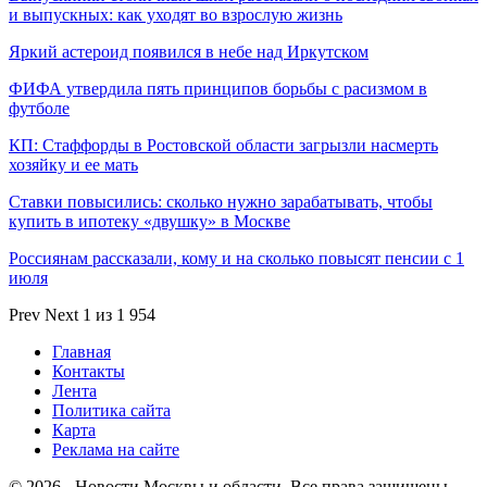
и выпускных: как уходят во взрослую жизнь
Яркий астероид появился в небе над Иркутском
ФИФА утвердила пять принципов борьбы с расизмом в
футболе
КП: Стаффорды в Ростовской области загрызли насмерть
хозяйку и ее мать
Ставки повысились: сколько нужно зарабатывать, чтобы
купить в ипотеку «двушку» в Москве
Россиянам рассказали, кому и на сколько повысят пенсии с 1
июля
Prev
Next
1 из 1 954
Главная
Контакты
Лента
Политика сайта
Карта
Реклама на сайте
© 2026 - Новости Москвы и области. Все права защищены.