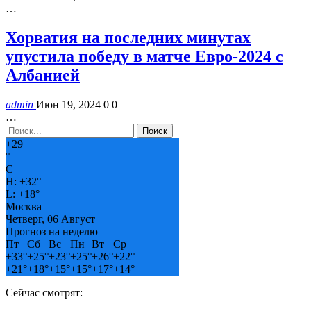
…
Хорватия на последних минутах
упустила победу в матче Евро-2024 с
Албанией
admin
Июн 19, 2024
0
0
…
+
29
°
C
H:
+
32°
L:
+
18°
Москва
Четверг, 06 Август
Прогноз на неделю
Пт
Сб
Вс
Пн
Вт
Ср
+
33°
+
25°
+
23°
+
25°
+
26°
+
22°
+
21°
+
18°
+
15°
+
15°
+
17°
+
14°
Сейчас смотрят: