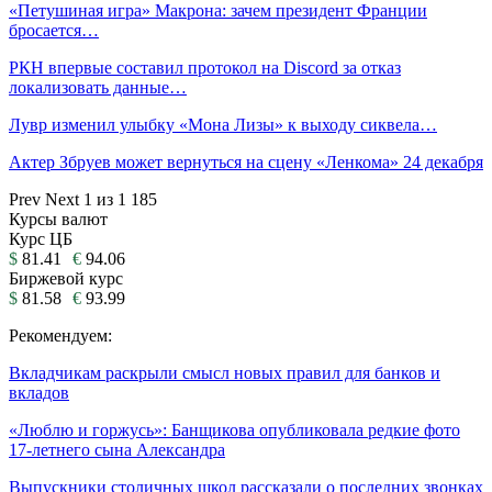
«Петушиная игра» Макрона: зачем президент Франции
бросается…
РКН впервые составил протокол на Discord за отказ
локализовать данные…
Лувр изменил улыбку «Мона Лизы» к выходу сиквела…
Актер Збруев может вернуться на сцену «Ленкома» 24 декабря
Prev
Next
1 из 1 185
Курсы валют
Курс ЦБ
$
81.41
€
94.06
Биржевой курс
$
81.58
€
93.99
Рекомендуем:
Вкладчикам раскрыли смысл новых правил для банков и
вкладов
«Люблю и горжусь»: Банщикова опубликовала редкие фото
17-летнего сына Александра
Выпускники столичных школ рассказали о последних звонках