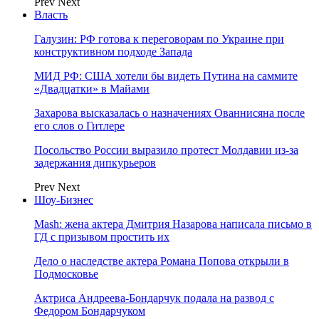
Prev
Next
Власть
Галузин: РФ готова к переговорам по Украине при
конструктивном подходе Запада
МИД РФ: США хотели бы видеть Путина на саммите
«Двадцатки» в Майами
Захарова высказалась о назначениях Ованнисяна после
его слов о Гитлере
Посольство России выразило протест Молдавии из-за
задержания дипкурьеров
Prev
Next
Шоу-Бизнес
Mash: жена актера Дмитрия Назарова написала письмо в
ГД с призывом простить их
Дело о наследстве актера Романа Попова открыли в
Подмосковье
Актриса Андреева-Бондарчук подала на развод с
Федором Бондарчуком