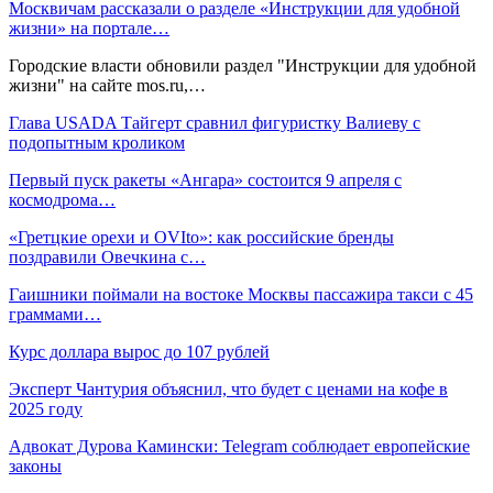
Москвичам рассказали о разделе «Инструкции для удобной
жизни» на портале…
Городские власти обновили раздел "Инструкции для удобной
жизни" на сайте mos.ru,…
Глава USADA Тайгерт сравнил фигуристку Валиеву с
подопытным кроликом
Первый пуск ракеты «Ангара» состоится 9 апреля с
космодрома…
«Гретцкие орехи и OVIto»: как российские бренды
поздравили Овечкина с…
Гаишники поймали на востоке Москвы пассажира такси с 45
граммами…
Курс доллара вырос до 107 рублей
Эксперт Чантурия объяснил, что будет с ценами на кофе в
2025 году
Адвокат Дурова Камински: Telegram соблюдает европейские
законы