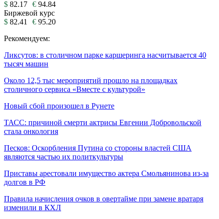
$
82.17
€
94.84
Биржевой курс
$
82.41
€
95.20
Рекомендуем:
Ликсутов: в столичном парке каршеринга насчитывается 40
тысяч машин
Около 12,5 тыс мероприятий прошло на площадках
столичного сервиса «Вместе с культурой»
Новый сбой произошел в Рунете
ТАСС: причиной смерти актрисы Евгении Добровольской
стала онкология
Песков: Оскорбления Путина со стороны властей США
являются частью их политкультуры
Приставы арестовали имущество актера Смольянинова из-за
долгов в РФ
Правила начисления очков в овертайме при замене вратаря
изменили в КХЛ