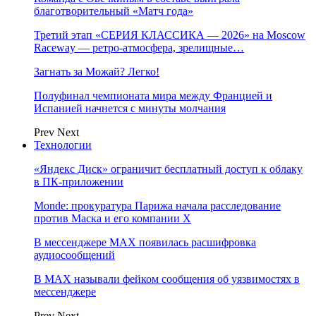
благотворительный «Матч года»
Третий этап «СЕРИЯ КЛАССИКА — 2026» на Moscow
Raceway — ретро‑атмосфера, зрелищные…
Загнать за Можай? Легко!
Полуфинал чемпионата мира между Францией и
Испанией начнется с минуты молчания
Prev
Next
Технологии
«Яндекс Диск» ограничит бесплатный доступ к облаку
в ПК-приложении
Monde: прокуратура Парижа начала расследование
против Маска и его компании X
В мессенджере MAX появилась расшифровка
аудиосообщений
В МAX называли фейком сообщения об уязвимостях в
мессенджере
Prev
Next