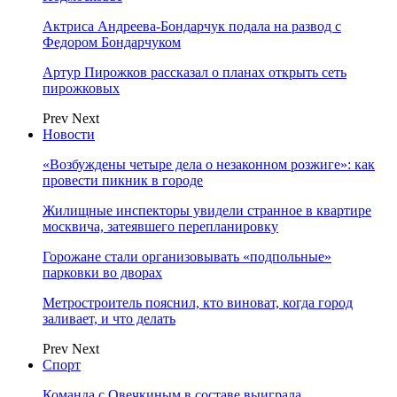
Актриса Андреева-Бондарчук подала на развод с
Федором Бондарчуком
Артур Пирожков рассказал о планах открыть сеть
пирожковых
Prev
Next
Новости
«Возбуждены четыре дела о незаконном розжиге»: как
провести пикник в городе
Жилищные инспекторы увидели странное в квартире
москвича, затеявшего перепланировку
Горожане стали организовывать «подпольные»
парковки во дворах
Метростроитель пояснил, кто виноват, когда город
заливает, и что делать
Prev
Next
Спорт
Команда с Овечкиным в составе выиграла