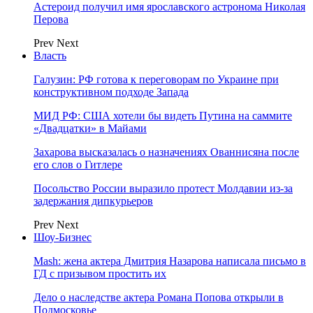
Астероид получил имя ярославского астронома Николая
Перова
Prev
Next
Власть
Галузин: РФ готова к переговорам по Украине при
конструктивном подходе Запада
МИД РФ: США хотели бы видеть Путина на саммите
«Двадцатки» в Майами
Захарова высказалась о назначениях Ованнисяна после
его слов о Гитлере
Посольство России выразило протест Молдавии из-за
задержания дипкурьеров
Prev
Next
Шоу-Бизнес
Mash: жена актера Дмитрия Назарова написала письмо в
ГД с призывом простить их
Дело о наследстве актера Романа Попова открыли в
Подмосковье