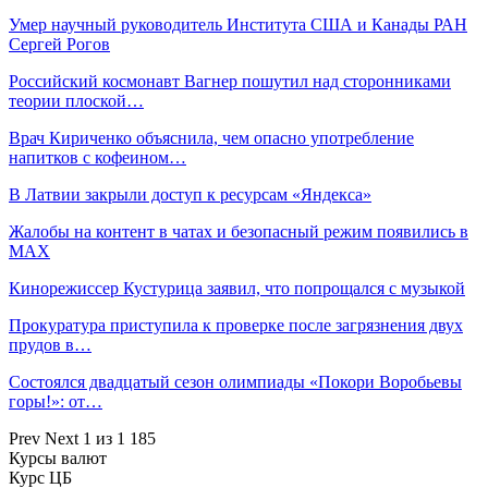
Умер научный руководитель Института США и Канады РАН
Сергей Рогов
Российский космонавт Вагнер пошутил над сторонниками
теории плоской…
Врач Кириченко объяснила, чем опасно употребление
напитков с кофеином…
В Латвии закрыли доступ к ресурсам «Яндекса»
Жалобы на контент в чатах и безопасный режим появились в
MAX
Кинорежиссер Кустурица заявил, что попрощался с музыкой
Прокуратура приступила к проверке после загрязнения двух
прудов в…
Состоялся двадцатый сезон олимпиады «Покори Воробьевы
горы!»: от…
Prev
Next
1 из 1 185
Курсы валют
Курс ЦБ