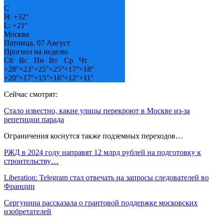
C
H:
+
32°
L:
+
21°
Москва
Пятница, 07 Август
Прогноз на неделю
Сб
Вс
Пн
Вт
Ср
Чт
+
28°
+
23°
+
25°
+
25°
+
17°
+
18°
+
20°
+
17°
+
15°
+
16°
+
12°
+
11°
Сейчас смотрят:
Стало известно, какие улицы перекроют в Москве из-за
репетиции парада
Ограничения коснутся также подземных переходов…
РЖД в 2024 году направят 12 млрд рублей на подготовку к
строительству…
Liberation: Telegram стал отвечать на запросы следователей во
Франции
Сергунина рассказала о грантовой поддержке московских
изобретателей