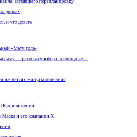
квича, затеявшего перепланировку
во дворах
т, и что делать
ьный «Матч года»
ceway — ретро‑атмосфера, зрелищные…
й начнется с минуты молчания
в ПК-приложении
в Маска и его компании X
щений
ссенджере