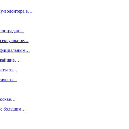
ну-волонтера в…
 пострадал…
 сексуальное…
 официальным…
лижайшие…
раты за…
ссиян за…
Москве…
я с большим…