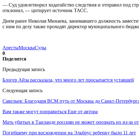
— Суд удовлетворил ходатайство следствия и отправил под стр
отклонил, — цитирует источник ТАСС.
Днем ранее Николая Минаева, занимавшего должность заместит
с ним по делу также проходят директор муниципального бюдже
Аресты
Москва
Суды
0
Поделится
Предыдущая запись
Блогер Айза рассказала, что много лет просыпается уставшей
Следующая запись
Савельев: Благодаря ВСМ путь от Москвы до Санкт-Петербурга
Вам также могут понравиться
Еще от автора
Мать убитых в Таиланде россиян не может опознать их из-за о
Погибшему при восхождении на Эльбрус ребенку было 11 лет