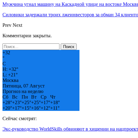
Мужчина угнал машину на Каскадной улице на востоке Москвы
Силовики задержали троих лжеинвесторов за обман 34 клиент
Prev
Next
Комментарии закрыты.
+
32
°
C
H:
+
32°
L:
+
21°
Москва
Пятница, 07 Август
Прогноз на неделю
Сб
Вс
Пн
Вт
Ср
Чт
+
28°
+
23°
+
25°
+
25°
+
17°
+
18°
+
20°
+
17°
+
15°
+
16°
+
12°
+
11°
Сейчас смотрят:
Экс-руководство WorldSkills обвиняют в хищении на нацпроек