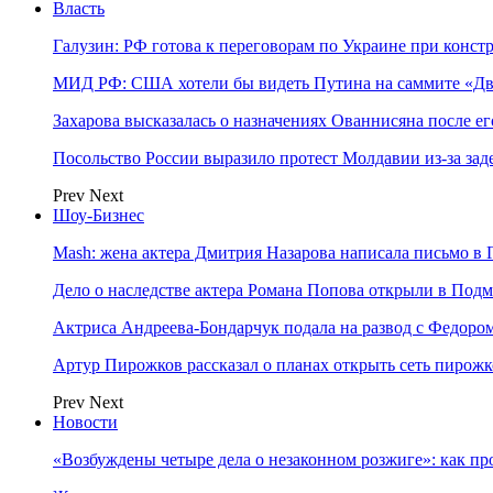
Власть
Галузин: РФ готова к переговорам по Украине при конст
МИД РФ: США хотели бы видеть Путина на саммите «Дв
Захарова высказалась о назначениях Ованнисяна после ег
Посольство России выразило протест Молдавии из-за за
Prev
Next
Шоу-Бизнес
Mash: жена актера Дмитрия Назарова написала письмо в 
Дело о наследстве актера Романа Попова открыли в Подм
Актриса Андреева-Бондарчук подала на развод с Федоро
Артур Пирожков рассказал о планах открыть сеть пирож
Prev
Next
Новости
«Возбуждены четыре дела о незаконном розжиге»: как пр