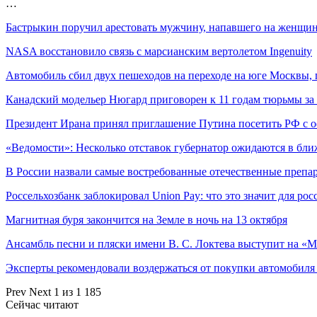
…
Бастрыкин поручил арестовать мужчину, напавшего на женщи
NASA восстановило связь с марсианским вертолетом Ingenuity
Автомобиль сбил двух пешеходов на переходе на юге Москвы,
Канадский модельер Нюгард приговорен к 11 годам тюрьмы за
Президент Ирана принял приглашение Путина посетить РФ с
«Ведомости»: Несколько отставок губернатор ожидаются в б
В России назвали самые востребованные отечественные препа
Россельхозбанк заблокировал Union Pay: что это значит для ро
Магнитная буря закончится на Земле в ночь на 13 октября
Ансамбль песни и пляски имени В. С. Локтева выступит на «
Эксперты рекомендовали воздержаться от покупки автомобил
Prev
Next
1 из 1 185
Сейчас читают