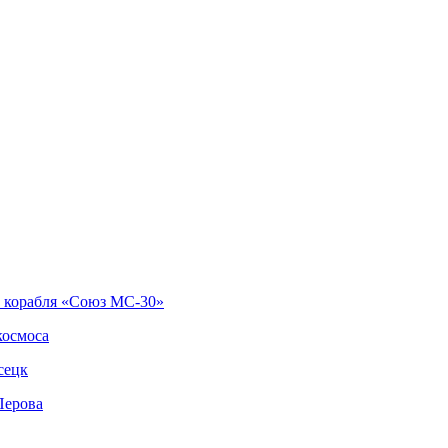
о корабля «Союз МС-30»
космоса
сецк
Перова