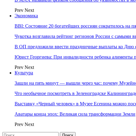
Prev
Next
Экономика
BBI: Состояние 20 богатейших россиян сократилось на п
Чукотка возглавила рейтинг регионов России с самыми 
В ОП предложили ввести праздничные выплаты ко Дню с
Юрист Георгиева: При инвалидности ребенка алименты пл
Prev
Next
Культура
Зашли на пять минут — вышли через час: почему Музе
Что необычное посмотреть в Зеленоградске Калинингра
Выставку «Черный человек» в Музее Есенина можно по
Аватары конца эпох: Великая сила трансформации Земли
Prev
Next