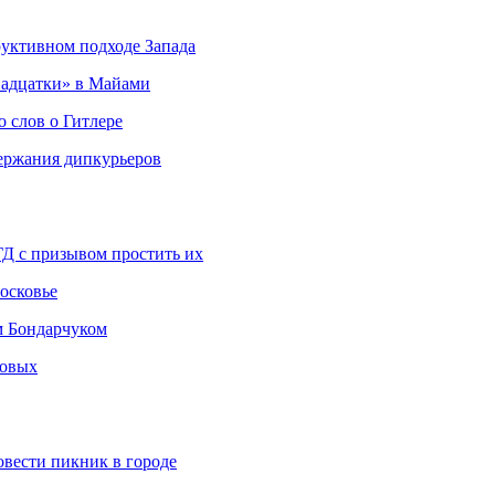
руктивном подходе Запада
адцатки» в Майами
о слов о Гитлере
держания дипкурьеров
ГД с призывом простить их
осковье
м Бондарчуком
ковых
овести пикник в городе