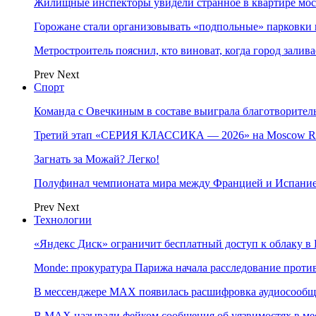
Жилищные инспекторы увидели странное в квартире мос
Горожане стали организовывать «подпольные» парковки 
Метростроитель пояснил, кто виноват, когда город заливае
Prev
Next
Спорт
Команда с Овечкиным в составе выиграла благотворител
Третий этап «СЕРИЯ КЛАССИКА — 2026» на Moscow Ra
Загнать за Можай? Легко!
Полуфинал чемпионата мира между Францией и Испание
Prev
Next
Технологии
«Яндекс Диск» ограничит бесплатный доступ к облаку 
Monde: прокуратура Парижа начала расследование проти
В мессенджере MAX появилась расшифровка аудиосооб
В МAX называли фейком сообщения об уязвимостях в ме