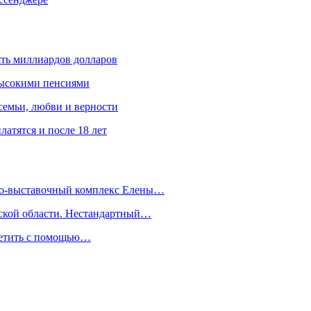
ять миллиардов долларов
высокими пенсиями
емьи, любви и верности
атятся и после 18 лет
йно-выставочный комплекс Елены…
дской области. Нестандартный…
сетить с помощью…