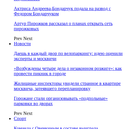
Актриса Андреева-Бондарчук подала на развод с
Федором Бондарчуком
Артур Пирожков рассказал о планах открыть сеть
пирожковых
Prev
Next
Новости
Даешь в каждый двор по велопаркингу: идею оценили
эксперты и москвичи
«Возбуждены четыре дела о незаконном розжиге»: как
провести пикник в городе
Жилищные инспекторы увидели странное в квартире
москвича, затеявшего перепланировку
Горожане стали организовывать «подпольные»
парковки во дворах
Prev
Next
Спорт
Команда с Овечкиным в составе выиграла