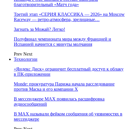
благотворительный «Матч года»
Третий этап «СЕРИЯ КЛАССИКА — 2026» на Moscow
Raceway — ретро‑атмосфера, зрелищные…
Загнать за Можай? Легко!
Полуфинал чемпионата мира между Францией и
Испанией начнется с минуты молчания
Prev
Next
Технологии
«Яндекс Диск» ограничит бесплатный доступ к облаку
в ПК-приложении
Monde: прокуратура Парижа начала расследование
против Маска и его компании X
В мессенджере MAX появилась расшифровка
аудиосообщений
В МAX называли фейком сообщения об уязвимостях в
мессенджере
Prev
Next