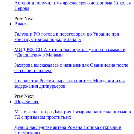
Астероид получил имя ярославского астронома Николая
Перова
Prev
Next
Власть
Галузин: РФ готова к переговорам по Украине при
конструктивном подходе Запада
МИД РФ: США хотели бы видеть Путина на саммите
«Двадцатки» в Майами
Захарова высказалась о назначениях Ованнисяна после
его слов о Гитлере
Посольство России выразило протест Молдавии из-за
задержания дипкурьеров
Prev
Next
Шоу-Бизнес
Mash: жена актера Дмитрия Назарова написала письмо в
ГД с призывом простить их
Дело о наследстве актера Романа Попова открыли в
Подмосковье