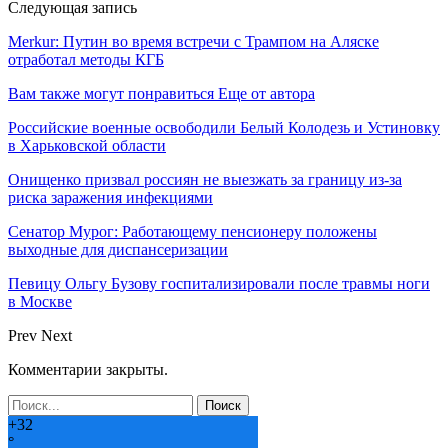
Следующая запись
Merkur: Путин во время встречи с Трампом на Аляске
отработал методы КГБ
Вам также могут понравиться
Еще от автора
Российские военные освободили Белый Колодезь и Устиновку
в Харьковской области
Онищенко призвал россиян не выезжать за границу из-за
риска заражения инфекциями
Сенатор Мурог: Работающему пенсионеру положены
выходные для диспансеризации
Певицу Ольгу Бузову госпитализировали после травмы ноги
в Москве
Prev
Next
Комментарии закрыты.
+
32
°