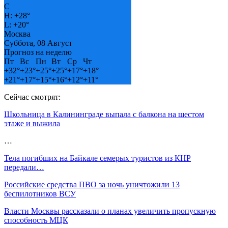
C
H:
+
28°
L:
+
20°
Москва
Суббота, 08 Август
Прогноз на неделю
Пт
Вс
Пн
Вт
Ср
Чт
+
32°
+
23°
+
25°
+
25°
+
17°
+
18°
+
21°
+
17°
+
15°
+
16°
+
12°
+
11°
Сейчас смотрят:
Школьница в Калининграде выпала с балкона на шестом
этаже и выжила
…
Тела погибших на Байкале семерых туристов из КНР
передали…
Российские средства ПВО за ночь уничтожили 13
беспилотников ВСУ
Власти Москвы рассказали о планах увеличить пропускную
способность МЦК