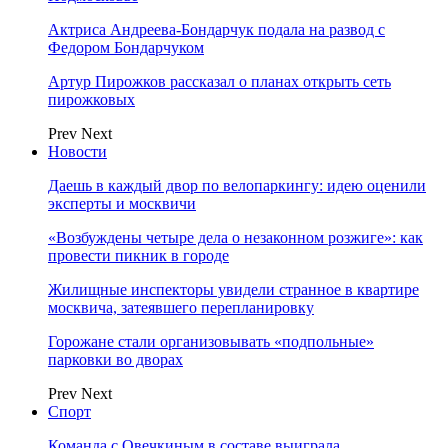
Актриса Андреева-Бондарчук подала на развод с
Федором Бондарчуком
Артур Пирожков рассказал о планах открыть сеть
пирожковых
Prev
Next
Новости
Даешь в каждый двор по велопаркингу: идею оценили
эксперты и москвичи
«Возбуждены четыре дела о незаконном розжиге»: как
провести пикник в городе
Жилищные инспекторы увидели странное в квартире
москвича, затеявшего перепланировку
Горожане стали организовывать «подпольные»
парковки во дворах
Prev
Next
Спорт
Команда с Овечкиным в составе выиграла