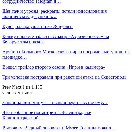
сотрудничестве Telegram и…
Шантаж и угрозы: раскрыты детали изнасилования
полицейским девушки в…
Курс доллара упал ниже 78 рублей
Кошку в пакете забыл пассажир «Аэроэкспресса» на
Белорусском вокзале
Артисты Большого Московского цирка впервые выступили на
площадке…
Вышел трейлер второго сезона «Игры в кальмара»
Три человека пострадали при ракетной атаке на Севастополь
Prev
Next
1 из 1 185
Сейчас читают
Зашли на пять минут — вышли через час: почему…
Что необычное посмотреть в Зеленоградске
Калининградской…
Выставку «Черный человек» в Музее Есенина можно…