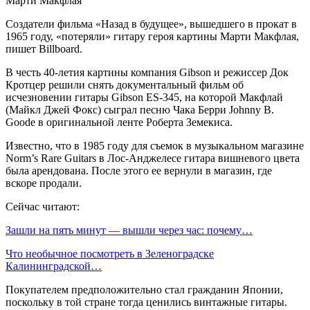
Создатели фильма «Назад в будущее», вышедшего в прокат в
1965 году, «потеряли» гитару героя картины Марти Макфлая,
пишет Billboard.
В честь 40-летия картины компания Gibson и режиссер Док
Кротцер решили снять документальный фильм об
исчезновении гитары Gibson ES-345, на которой Макфлай
(Майкл Джей Фокс) сыграл песню Чака Берри Johnny B.
Goode в оригинальной ленте Роберта Земекиса.
Известно, что в 1985 году для съемок в музыкальном магазине
Norm’s Rare Guitars в Лос-Анджелесе гитара вишневого цвета
была арендована. После этого ее вернули в магазин, где
вскоре продали.
Сейчас читают:
Зашли на пять минут — вышли через час: почему…
Что необычное посмотреть в Зеленоградске
Калининградской…
Покупателем предположительно стал гражданин Японии,
поскольку в той стране тогда ценились винтажные гитары.