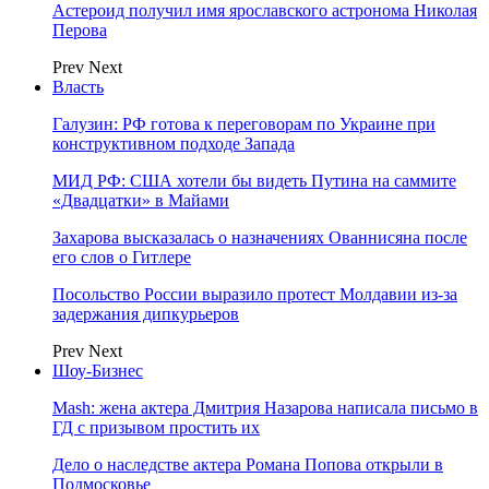
Астероид получил имя ярославского астронома Николая
Перова
Prev
Next
Власть
Галузин: РФ готова к переговорам по Украине при
конструктивном подходе Запада
МИД РФ: США хотели бы видеть Путина на саммите
«Двадцатки» в Майами
Захарова высказалась о назначениях Ованнисяна после
его слов о Гитлере
Посольство России выразило протест Молдавии из-за
задержания дипкурьеров
Prev
Next
Шоу-Бизнес
Mash: жена актера Дмитрия Назарова написала письмо в
ГД с призывом простить их
Дело о наследстве актера Романа Попова открыли в
Подмосковье