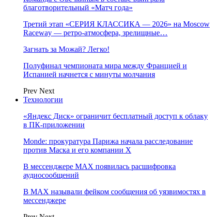
благотворительный «Матч года»
Третий этап «СЕРИЯ КЛАССИКА — 2026» на Moscow
Raceway — ретро‑атмосфера, зрелищные…
Загнать за Можай? Легко!
Полуфинал чемпионата мира между Францией и
Испанией начнется с минуты молчания
Prev
Next
Технологии
«Яндекс Диск» ограничит бесплатный доступ к облаку
в ПК-приложении
Monde: прокуратура Парижа начала расследование
против Маска и его компании X
В мессенджере MAX появилась расшифровка
аудиосообщений
В МAX называли фейком сообщения об уязвимостях в
мессенджере
Prev
Next