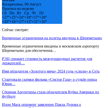
Воскресенье, 09 Август
Прогноз на неделю
Сб
Пн
Вт
Ср
Чт
Пт
+
27°
+
25°
+
24°
+
18°
+
17°
+
20°
+
20°
+
16°
+
17°
+
13°
+
11°
+
10°
Сейчас смотрят:
Временные ограничения на полеты введены в Шереметьево
Временные ограничения введены в московском аэропорту
Шереметьево для обеспечения…
РЭЦ снижает стоимость международных расчетов для
держателей…
Имя обладателя «Золотого мяча» 2024 года «слили» в Сеть
Стартовали съемки фильма «Сектор Газа» о судьбе певца
Юрия…
Сборная Аргентины стала обладателем Кубка Америки по
футболу
Илон Маск опроверг заявление Павла Дурова о