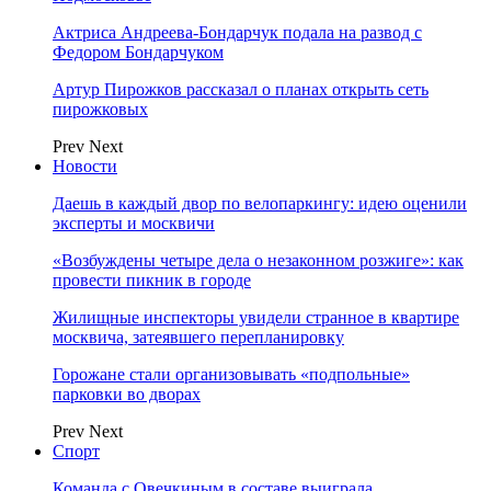
Актриса Андреева-Бондарчук подала на развод с
Федором Бондарчуком
Артур Пирожков рассказал о планах открыть сеть
пирожковых
Prev
Next
Новости
Даешь в каждый двор по велопаркингу: идею оценили
эксперты и москвичи
«Возбуждены четыре дела о незаконном розжиге»: как
провести пикник в городе
Жилищные инспекторы увидели странное в квартире
москвича, затеявшего перепланировку
Горожане стали организовывать «подпольные»
парковки во дворах
Prev
Next
Спорт
Команда с Овечкиным в составе выиграла