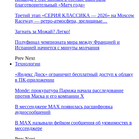
благотворительный «Матч года»
Третий этап «СЕРИЯ КЛАССИКА — 2026» на Moscow
Raceway — ретро‑атмосфера, зрелищные…
Загнать за Можай? Легко!
Полуфинал чемпионата мира между Францией и
Испанией начнется с минуты молчания
Prev
Next
Технологии
«Яндекс Диск» ограничит бесплатный доступ к облаку
в ПК-приложении
Monde: прокуратура Парижа начала расследование
против Маска и его компании X
В мессенджере MAX появилась расшифровка
аудиосообщений
В МAX называли фейком сообщения об уязвимостях в
мессенджере
Prev
Next