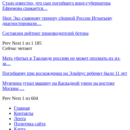
Стало известно, что сын погибшего вице-губернатора
Ефремова сражается…
Shot: Экс-главному тренеру сборной России Игнатьеву
диагностировали…
Составлен рейтинг производителей бетона
Prev
Next
1 из 1 185
Сейчас читают
Мать убитых в Таиланде россиян не может опознать их из-
за…
Погибшему при восхождении на Эльбрус ребенку было 11 лет
Мужчина угнал машину на Каскадной улице на востоке
Москвы,…
Prev
Next
1 из 604
Главная
Контакты
Лента
Политика сайта
Карта