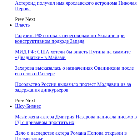
Астероид получил имя ярославского астронома Николая
Перова
Prev
Next
Власть
Галузин: РФ готова к переговорам по Украине при
конструктивном подходе Запада
МИД РФ: США хотели бы видеть Путина на саммите
«Двадцатки» в Майами
Захарова высказалась о назначениях Ованнисяна после
его слов о Гитлере
Посольство России выразило протест Молдавии из-за
задержания дипкурьеров
Prev
Next
Шоу-Бизнес
Mash: жена актера Дмитрия Назарова написала письмо в
ГД с призывом простить их
Дело о наследстве актера Романа Попова открыли в
Подмосковье