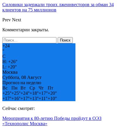
Силовики задержали троих лжеинвесторов за обман 34
клиентов на 75 миллионов
Prev
Next
Комментарии закрыты.
+
24
°
C
H:
+
26°
L:
+
20°
Москва
Суббота, 08 Август
Прогноз на неделю
Вс
Пн
Вт
Ср
Чт
Пт
+
25°
+
25°
+
24°
+
18°
+
17°
+
20°
+
17°
+
16°
+
17°
+
13°
+
11°
+
10°
Сейчас смотрят:
Мероприятия к 80-летию Победы пройдут в ОЭЗ
«Технополис Москва»