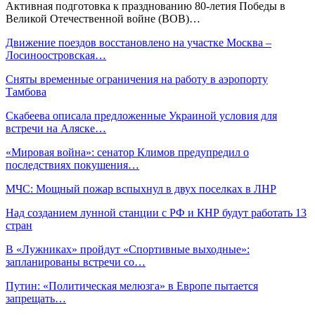
Активная подготовка к празднованию 80-летия Победы в
Великой Отечественной войне (ВОВ)…
Движение поездов восстановлено на участке Москва –
Лосиноостровская…
Сняты временные ограничения на работу в аэропорту
Тамбова
Скабеева описала предложенные Украиной условия для
встречи на Аляске…
«Мировая война»: сенатор Климов предупредил о
последствиях покушения…
МЧС: Мощный пожар вспыхнул в двух поселках в ЛНР
Над созданием лунной станции с РФ и КНР будут работать 13
стран
В «Лужниках» пройдут «Спортивные выходные»:
запланированы встречи со…
Путин: «Политическая мелюзга» в Европе пытается
запрещать…