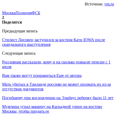
Источник:
vm.ru
Москва
Полиция
ФСБ
2
Поделится
Предыдущая запись
Стилист Лисовец заступился за костюм Кати IOWA после
скандального выступления
Следующая запись
Россиянам рассказали, кому и на сколько повысят пенсии с 1
июля
Вам также могут понравиться
Еще от автора
Мать убитых в Таиланде россиян не может опознать их из-за
отсутствия документов
Погибшему при восхождении на Эльбрус ребенку было 11 лет
Мужчина угнал машину на Каскадной улице на востоке
Москвы, чтобы продать ее