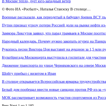
В Москве тепло, дует юго-западный ветер
© Фото ИА «Росбалт», Наталья Станэску В столице…
Военные рассказали, как переодетый в бабушку боевик ВСУ 
Путин признал угрозу потери Россией доли на рынке нефти из
Заммэра Ликсутов заявил, что парад трамваев в Москве посет
Народный календарь. Почему нужно закопать огурец на Панк
Рукопись песни Виктора Цоя выставят на аукцион за 1,5 млн р
Культбригада Москонцерта выступила в госпитале для участн
Движение транспорта по улице Черняховского на севере Мос
Шойгу прибыл с визитом в Иран
В столице открывается Всероссийская ярмарка трудоустройств
Белый дом пообещал ввести новые санкции против РФ из-за 
МОК рассматривает возможность участия спортсменов из Рос
Prev
Next
1 из 1 185