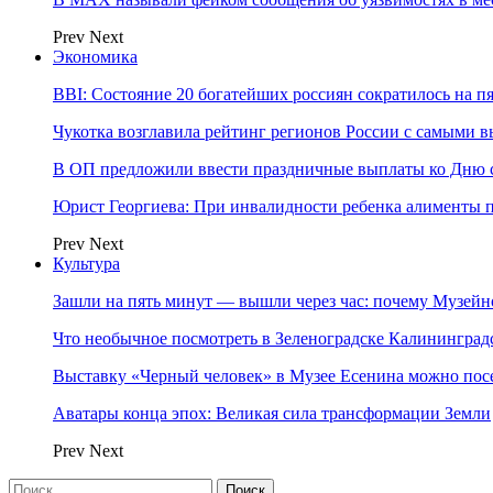
Prev
Next
Экономика
BBI: Состояние 20 богатейших россиян сократилось на п
Чукотка возглавила рейтинг регионов России с самыми 
В ОП предложили ввести праздничные выплаты ко Дню с
Юрист Георгиева: При инвалидности ребенка алименты пл
Prev
Next
Культура
Зашли на пять минут — вышли через час: почему Музе
Что необычное посмотреть в Зеленоградске Калинингра
Выставку «Черный человек» в Музее Есенина можно по
Аватары конца эпох: Великая сила трансформации Земли
Prev
Next