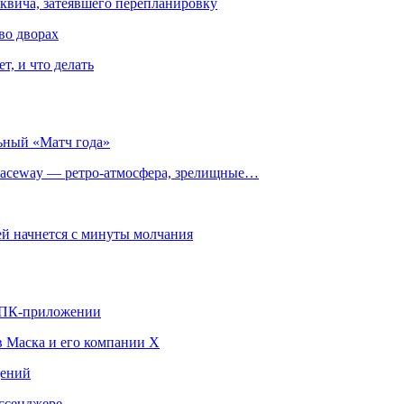
квича, затеявшего перепланировку
во дворах
т, и что делать
ьный «Матч года»
ceway — ретро‑атмосфера, зрелищные…
й начнется с минуты молчания
в ПК-приложении
в Маска и его компании X
щений
ссенджере