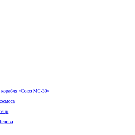
о корабля «Союз МС-30»
космоса
сецк
Перова