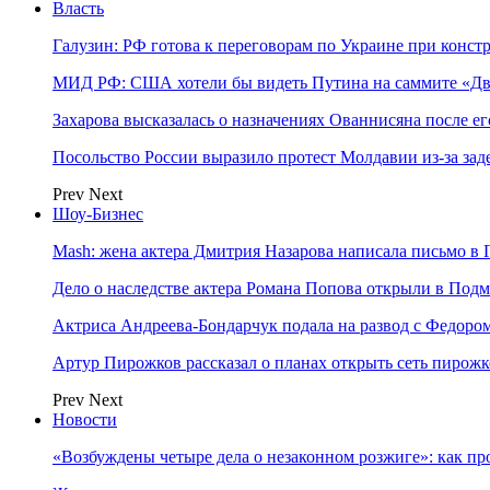
Власть
Галузин: РФ готова к переговорам по Украине при конст
МИД РФ: США хотели бы видеть Путина на саммите «Дв
Захарова высказалась о назначениях Ованнисяна после ег
Посольство России выразило протест Молдавии из-за за
Prev
Next
Шоу-Бизнес
Mash: жена актера Дмитрия Назарова написала письмо в 
Дело о наследстве актера Романа Попова открыли в Подм
Актриса Андреева-Бондарчук подала на развод с Федоро
Артур Пирожков рассказал о планах открыть сеть пирож
Prev
Next
Новости
«Возбуждены четыре дела о незаконном розжиге»: как пр