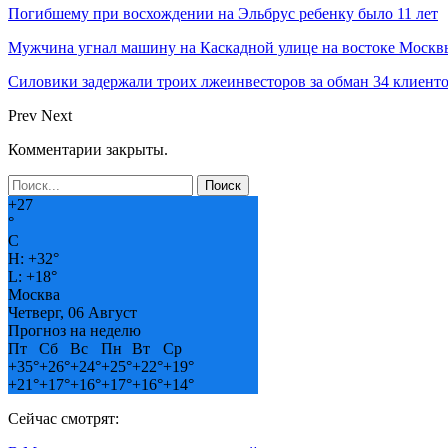
Погибшему при восхождении на Эльбрус ребенку было 11 лет
Мужчина угнал машину на Каскадной улице на востоке Москвы
Силовики задержали троих лжеинвесторов за обман 34 клиент
Prev
Next
Комментарии закрыты.
+
27
°
C
H:
+
32°
L:
+
18°
Москва
Четверг, 06 Август
Прогноз на неделю
Пт
Сб
Вс
Пн
Вт
Ср
+
35°
+
26°
+
24°
+
25°
+
22°
+
19°
+
21°
+
17°
+
16°
+
17°
+
16°
+
14°
Сейчас смотрят: