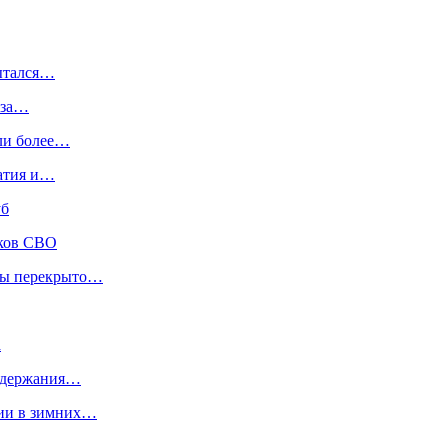
пытался…
-за…
или более…
ратия и…
уб
иков СВО
квы перекрыто…
а
«удержания…
сии в зимних…