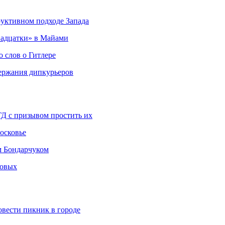
руктивном подходе Запада
адцатки» в Майами
о слов о Гитлере
держания дипкурьеров
ГД с призывом простить их
осковье
м Бондарчуком
ковых
овести пикник в городе