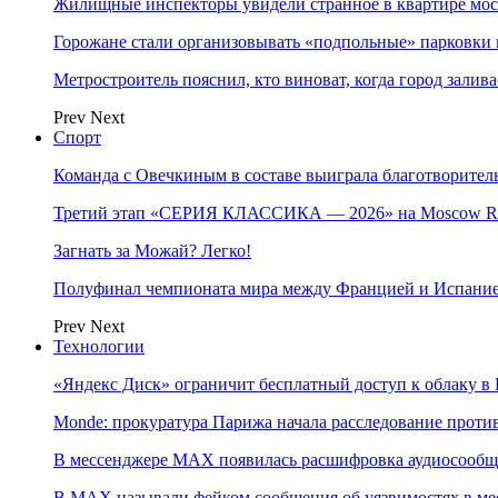
Жилищные инспекторы увидели странное в квартире мос
Горожане стали организовывать «подпольные» парковки 
Метростроитель пояснил, кто виноват, когда город заливае
Prev
Next
Спорт
Команда с Овечкиным в составе выиграла благотворител
Третий этап «СЕРИЯ КЛАССИКА — 2026» на Moscow Ra
Загнать за Можай? Легко!
Полуфинал чемпионата мира между Францией и Испание
Prev
Next
Технологии
«Яндекс Диск» ограничит бесплатный доступ к облаку 
Monde: прокуратура Парижа начала расследование проти
В мессенджере MAX появилась расшифровка аудиосооб
В МAX называли фейком сообщения об уязвимостях в ме