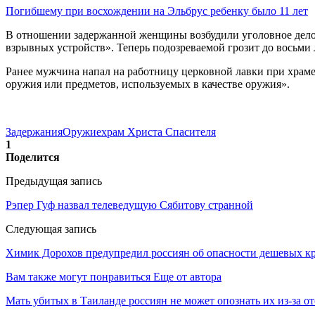
Погибшему при восхождении на Эльбрус ребенку было 11 лет
В отношении задержанной женщины возбудили уголовное дело п
взрывных устройств». Теперь подозреваемой грозит до восьми 
Ранее мужчина напал на работницу церковной лавки при храме
оружия или предметов, используемых в качестве оружия».
Задержания
Оружие
храм Христа Спасителя
1
Поделится
Предыдущая запись
Рэпер Гуф назвал телеведущую Сябитову странной
Следующая запись
Химик Дорохов предупредил россиян об опасности дешевых кр
Вам также могут понравиться
Еще от автора
Мать убитых в Таиланде россиян не может опознать их из-за о