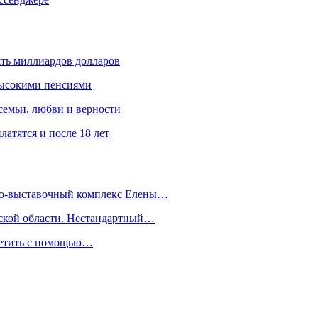
ять миллиардов долларов
высокими пенсиями
емьи, любви и верности
атятся и после 18 лет
йно-выставочный комплекс Елены…
дской области. Нестандартный…
сетить с помощью…