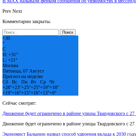
В МAX называли фейком сообщения об уязвимостях в мессенд
Prev
Next
Комментарии закрыты.
+
30
°
C
H:
+
31°
L:
+
21°
Москва
Пятница, 07 Август
Прогноз на неделю
Сб
Вс
Пн
Вт
Ср
Чт
+
28°
+
23°
+
25°
+
25°
+
19°
+
18°
+
19°
+
16°
+
15°
+
16°
+
13°
+
9°
Сейчас смотрят:
Движение будет ограничено в районе улицы Твардовского с 27
Движение будет ограничено в районе улицы Твардовского с 27
Экономист Балынин назвал способ удвоения вклада к 2030 год