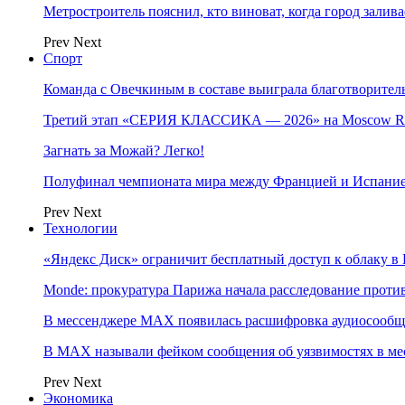
Метростроитель пояснил, кто виноват, когда город заливае
Prev
Next
Спорт
Команда с Овечкиным в составе выиграла благотворител
Третий этап «СЕРИЯ КЛАССИКА — 2026» на Moscow Ra
Загнать за Можай? Легко!
Полуфинал чемпионата мира между Францией и Испание
Prev
Next
Технологии
«Яндекс Диск» ограничит бесплатный доступ к облаку 
Monde: прокуратура Парижа начала расследование проти
В мессенджере MAX появилась расшифровка аудиосооб
В МAX называли фейком сообщения об уязвимостях в ме
Prev
Next
Экономика