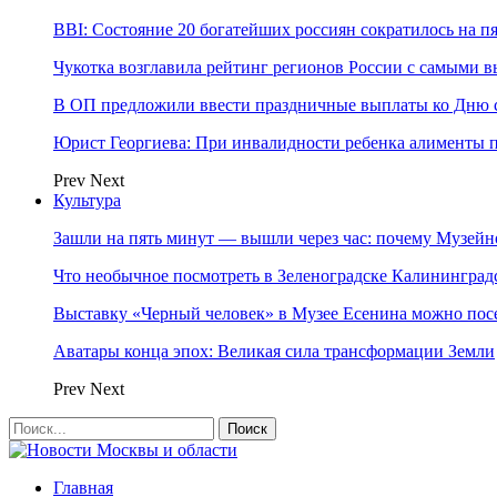
BBI: Состояние 20 богатейших россиян сократилось на п
Чукотка возглавила рейтинг регионов России с самыми 
В ОП предложили ввести праздничные выплаты ко Дню с
Юрист Георгиева: При инвалидности ребенка алименты пл
Prev
Next
Культура
Зашли на пять минут — вышли через час: почему Музе
Что необычное посмотреть в Зеленоградске Калинингра
Выставку «Черный человек» в Музее Есенина можно по
Аватары конца эпох: Великая сила трансформации Земли
Prev
Next
Главная