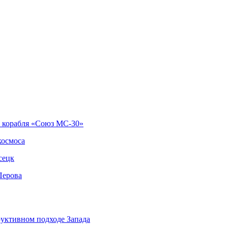
о корабля «Союз МС-30»
космоса
сецк
Перова
руктивном подходе Запада