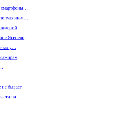
ть смартфоны…
в популярном…
саждений
йоне Ясенево
ервью у…
ассажирам
 …
 не бывает
бласти на…