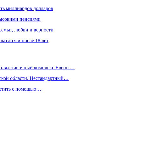
ять миллиардов долларов
высокими пенсиями
емьи, любви и верности
атятся и после 18 лет
йно-выставочный комплекс Елены…
дской области. Нестандартный…
сетить с помощью…