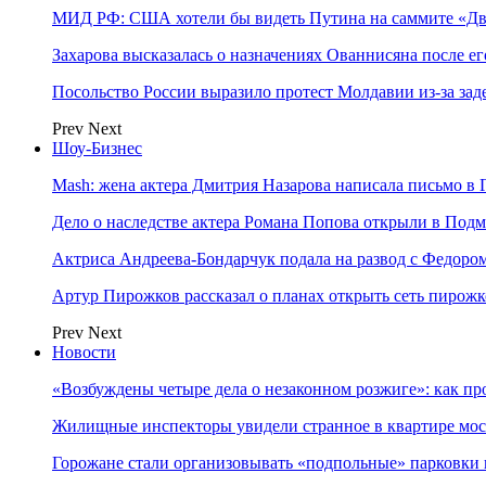
МИД РФ: США хотели бы видеть Путина на саммите «Дв
Захарова высказалась о назначениях Ованнисяна после ег
Посольство России выразило протест Молдавии из-за за
Prev
Next
Шоу-Бизнес
Mash: жена актера Дмитрия Назарова написала письмо в 
Дело о наследстве актера Романа Попова открыли в Подм
Актриса Андреева-Бондарчук подала на развод с Федоро
Артур Пирожков рассказал о планах открыть сеть пирож
Prev
Next
Новости
«Возбуждены четыре дела о незаконном розжиге»: как пр
Жилищные инспекторы увидели странное в квартире мос
Горожане стали организовывать «подпольные» парковки 