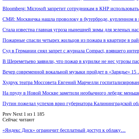
Bloomberg: Microsoft запретит сотрудникам в КНР использова
СМИ: Москвичка нашла проволоку в бутерброде, купленном 
Стала известна главная угроза нынешней зимы для зеленых на
Пожарные спасли четырех жильцов из пожара в квартире в ра
Суд в Германии снял запрет с журнала Compact, взявшего инт
В Шереметьево заявили, что пожар в курилке не нес угрозы п
Вечер современной вокальной музыки пройдет в «Зарядье» 15
Худрук театра Моссовета Евгений Марчелли госпитализирован
На пруду в Новой Москве заметили необычного лебедя: меньше
Путин пожелал успехов врио губернатора Калининградской о
Prev
Next
1 из 1 185
Сейчас читают
«Яндекс Диск» ограничит бесплатный доступ к облаку…