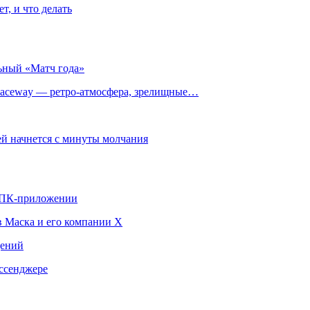
т, и что делать
ьный «Матч года»
ceway — ретро‑атмосфера, зрелищные…
й начнется с минуты молчания
в ПК-приложении
в Маска и его компании X
щений
ссенджере