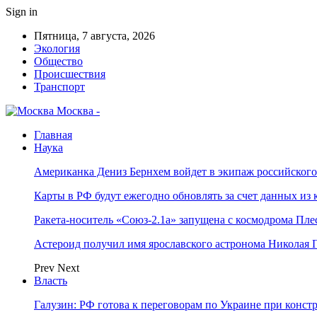
Sign in
Пятница, 7 августа, 2026
Экология
Общество
Происшествия
Транспорт
Москва -
Главная
Наука
Американка Дениз Бернхем войдет в экипаж российског
Карты в РФ будут ежегодно обновлять за счет данных из 
Ракета-носитель «Союз-2.1а» запущена с космодрома Пле
Астероид получил имя ярославского астронома Николая 
Prev
Next
Власть
Галузин: РФ готова к переговорам по Украине при конст