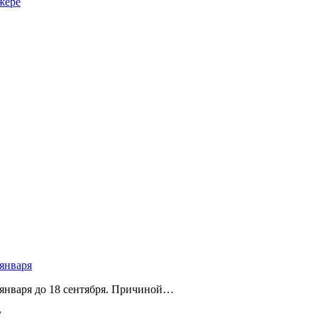
жере
 января
 января до 18 сентября. Причиной…
у