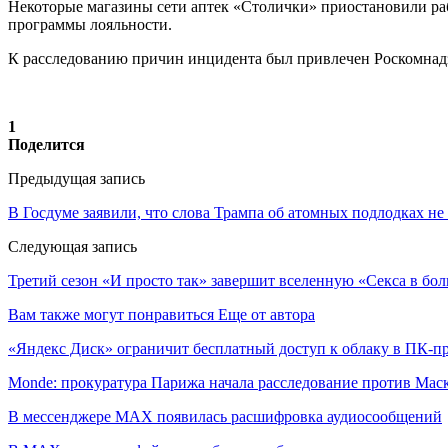
Некоторые магазины сети аптек «Столички» приостановили ра
программы лояльности.
К расследованию причин инцидента был привлечен Роскомнадз
1
Поделится
Предыдущая запись
В Госдуме заявили, что слова Трампа об атомных подлодках не 
Следующая запись
Третий сезон «И просто так» завершит вселенную «Секса в бо
Вам также могут понравиться
Еще от автора
«Яндекс Диск» ограничит бесплатный доступ к облаку в ПК-
Monde: прокуратура Парижа начала расследование против Мас
В мессенджере MAX появилась расшифровка аудиосообщений