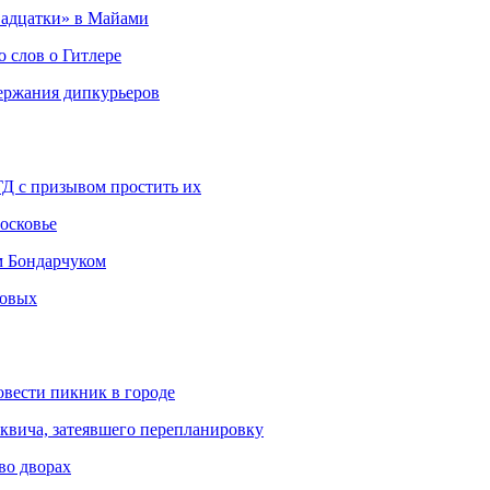
адцатки» в Майами
о слов о Гитлере
держания дипкурьеров
ГД с призывом простить их
осковье
м Бондарчуком
ковых
овести пикник в городе
квича, затеявшего перепланировку
во дворах