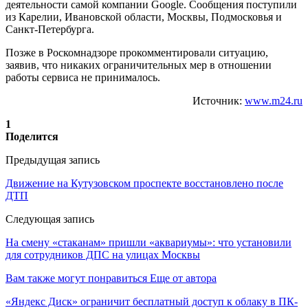
деятельности самой компании Google. Сообщения поступили
из Карелии, Ивановской области, Москвы, Подмосковья и
Санкт-Петербурга.
Позже в Роскомнадзоре прокомментировали ситуацию,
заявив, что никаких ограничительных мер в отношении
работы сервиса не принималось.
Источник:
www.m24.ru
1
Поделится
Предыдущая запись
Движение на Кутузовском проспекте восстановлено после
ДТП
Следующая запись
На смену «стаканам» пришли «аквариумы»: что установили
для сотрудников ДПС на улицах Москвы
Вам также могут понравиться
Еще от автора
«Яндекс Диск» ограничит бесплатный доступ к облаку в ПК-