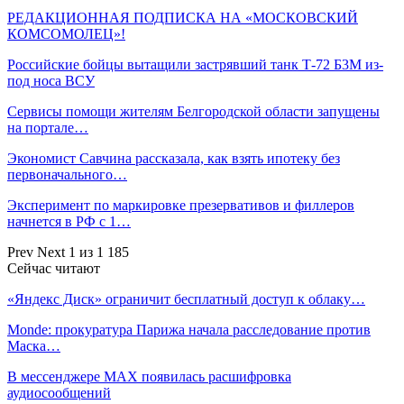
РЕДАКЦИОННАЯ ПОДПИСКА НА «МОСКОВСКИЙ
КОМСОМОЛЕЦ»!
Российские бойцы вытащили застрявший танк Т-72 Б3М из-
под носа ВСУ
Сервисы помощи жителям Белгородской области запущены
на портале…
Экономист Савчина рассказала, как взять ипотеку без
первоначального…
Эксперимент по маркировке презервативов и филлеров
начнется в РФ с 1…
Prev
Next
1 из 1 185
Сейчас читают
«Яндекс Диск» ограничит бесплатный доступ к облаку…
Monde: прокуратура Парижа начала расследование против
Маска…
В мессенджере MAX появилась расшифровка
аудиосообщений