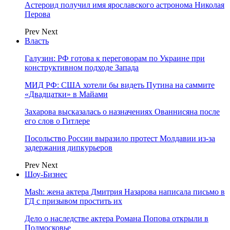
Астероид получил имя ярославского астронома Николая
Перова
Prev
Next
Власть
Галузин: РФ готова к переговорам по Украине при
конструктивном подходе Запада
МИД РФ: США хотели бы видеть Путина на саммите
«Двадцатки» в Майами
Захарова высказалась о назначениях Ованнисяна после
его слов о Гитлере
Посольство России выразило протест Молдавии из-за
задержания дипкурьеров
Prev
Next
Шоу-Бизнес
Mash: жена актера Дмитрия Назарова написала письмо в
ГД с призывом простить их
Дело о наследстве актера Романа Попова открыли в
Подмосковье