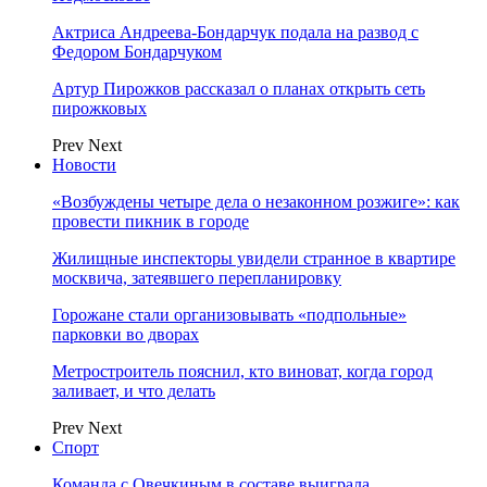
Актриса Андреева-Бондарчук подала на развод с
Федором Бондарчуком
Артур Пирожков рассказал о планах открыть сеть
пирожковых
Prev
Next
Новости
«Возбуждены четыре дела о незаконном розжиге»: как
провести пикник в городе
Жилищные инспекторы увидели странное в квартире
москвича, затеявшего перепланировку
Горожане стали организовывать «подпольные»
парковки во дворах
Метростроитель пояснил, кто виноват, когда город
заливает, и что делать
Prev
Next
Спорт
Команда с Овечкиным в составе выиграла