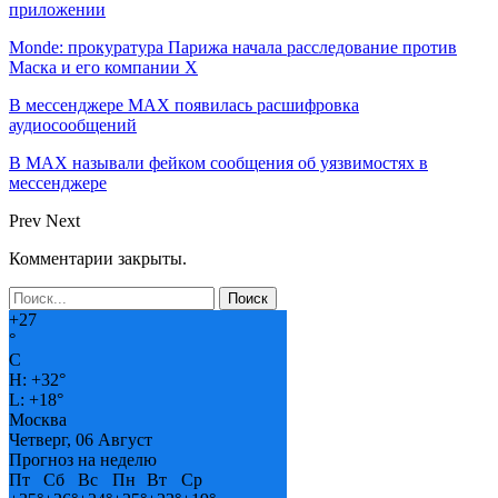
приложении
Monde: прокуратура Парижа начала расследование против
Маска и его компании X
В мессенджере MAX появилась расшифровка
аудиосообщений
В МAX называли фейком сообщения об уязвимостях в
мессенджере
Prev
Next
Комментарии закрыты.
+
27
°
C
H:
+
32°
L:
+
18°
Москва
Четверг, 06 Август
Прогноз на неделю
Пт
Сб
Вс
Пн
Вт
Ср