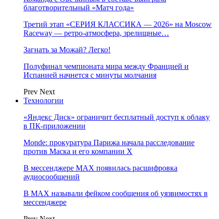
благотворительный «Матч года»
Третий этап «СЕРИЯ КЛАССИКА — 2026» на Moscow
Raceway — ретро‑атмосфера, зрелищные…
Загнать за Можай? Легко!
Полуфинал чемпионата мира между Францией и
Испанией начнется с минуты молчания
Prev
Next
Технологии
«Яндекс Диск» ограничит бесплатный доступ к облаку
в ПК-приложении
Monde: прокуратура Парижа начала расследование
против Маска и его компании X
В мессенджере MAX появилась расшифровка
аудиосообщений
В МAX называли фейком сообщения об уязвимостях в
мессенджере
Prev
Next