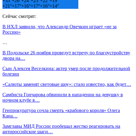
+
35°
+
26°
+
24°
+
25°
+
22°
+
19°
+
21°
+
17°
+
16°
+
17°
+
16°
+
14°
Сейчас смотрят:
В НХЛ заявили, что Александр Овечкин играет «не за
Россию»
…
В Подольске 26 ноября проведут встречу по благоустройству
двора на…
Сын Алексея Веселкина: актер умер после продолжительной
болезни
«Салюты заменят световые шоу»: стало известно, как будет…
Самбиста Гончарова обвинили в нападении на девушку в
ночном клубе в…
Генпрокуратура сочла смерть «крабового короля» Олега
Кана…
Замглавы МИД России пообещал жестко реагировать на
антироссийские шаги…