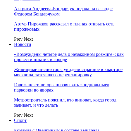
Актриса Андреева-Бондарчук подала на развод с
Федором Бондарчуком
Артур Пирожков рассказал о планах открыть сеть
пирожковых
Prev
Next
Новости
«Возбуждены четыре дела о незаконном розжиге»: как
провести пикник в городе
Жилищные инспекторы увидели странное в квартире
москвича, затеявшего перепланировку
Горожане стали организовывать «подпольные»
парковки во дворах
Метростроитель пояснил, кто виноват, когда город
заливает, и что делать
Prev
Next
Спорт
Команда с Овечкиным в составе выиграла