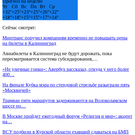
Прогноз на неделю
Чт
Сб
Вс
Пн
Вт
Ср
+
32°
+
25°
+
23°
+
25°
+
26°
+
22°
+
18°
+
18°
+
15°
+
15°
+
17°
+
14°
Сейчас смотрят:
Минтранс поручил компаниям временно не повышать цены
на билеты в Калининград
Авиабилеты в Калининград не будут дорожать, пока
пересматривается система субсидирования,…
«Не уличные гонки»: Авербух рассказал, откуда у него более
400…
На финале Кубка мэра по стендовой стрельбе разыграли пять
«Москвичей»
Трамваи пяти маршрутов задерживаются на Волоколамском
шоссе по…
В Москве пройдет ежегодный форум «Религия и мир»: акцент
на…
ВСУ подбили в Курской области ехавший сдаваться на БМП