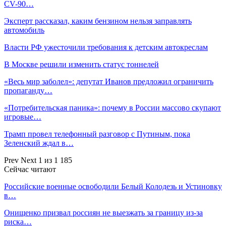
CV-90…
Эксперт рассказал, каким бензином нельзя заправлять
автомобиль
Власти РФ ужесточили требования к детским автокреслам
В Москве решили изменить статус тоннелей
«Весь мир заболел»: депутат Иванов предложил ограничить
пропаганду…
«Потребительская паника»: почему в России массово скупают
игровые…
Трамп провел телефонный разговор с Путиным, пока
Зеленский ждал в…
Prev
Next
1 из 1 185
Сейчас читают
Российские военные освободили Белый Колодезь и Устиновку
в…
Онищенко призвал россиян не выезжать за границу из-за
риска…