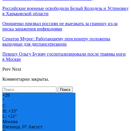
Российские военные освободили Белый Колодезь и Устиновку
в Харьковской области
Онищенко призвал россиян не выезжать за границу из-за
риска заражения инфекциями
Сенатор Мурог: Работающему пенсионеру положены
выходные для диспансеризации
Певицу Ольгу Бузову госпитализировали после травмы ноги
в Москве
Prev
Next
Комментарии закрыты.
+
29
°
C
H:
+
33°
L:
+
21°
Москва
Пятница, 07 Август