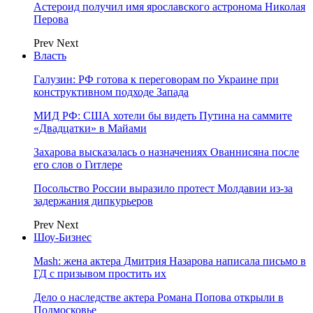
Астероид получил имя ярославского астронома Николая
Перова
Prev
Next
Власть
Галузин: РФ готова к переговорам по Украине при
конструктивном подходе Запада
МИД РФ: США хотели бы видеть Путина на саммите
«Двадцатки» в Майами
Захарова высказалась о назначениях Ованнисяна после
его слов о Гитлере
Посольство России выразило протест Молдавии из-за
задержания дипкурьеров
Prev
Next
Шоу-Бизнес
Mash: жена актера Дмитрия Назарова написала письмо в
ГД с призывом простить их
Дело о наследстве актера Романа Попова открыли в
Подмосковье