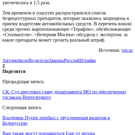
увеличилось в 1,5 раза.
Тем временем в соцсетях распространился список
безрецептурных препаратов, которые оказались запрещены к
приему водителям автомобильных средств. В перечень вошли
среди прочих жаропонижающее «Терафлю», обезболивающее
«Спазмалгон». «Вечерняя Москва» обсудила с экспертом, за
какие препараты может грозить реальный штраф.
Источник:
vm.ru
Автомобили
Водители
Законы
Россия
Штрафы
2
Поделится
Предыдущая запись
СК: Суд арестовал главу департамента МО по обеспечению
госзаказа Вертелецкого
Следующая запись
Владимир Путин прибыл с двухдневным визитом в
Белоруссию
Вам также могут понравиться
Еще от автора