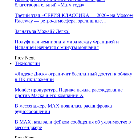
благотворительный «Матч года»
Третий этап «СЕРИЯ КЛАССИКА — 2026» на Moscow
Raceway — ретро‑атмосфера, зрелищные…
Загнать за Можай? Легко!
Полуфинал чемпионата мира между Францией и
Испанией начнется с минуты молчания
Prev
Next
Технологии
«Яндекс Диск» ограничит бесплатный доступ к облаку
в ПК-приложении
Monde: прокуратура Парижа начала расследование
против Маска и его компании X
В мессенджере MAX появилась расшифровка
аудиосообщений
В МAX называли фейком сообщения об уязвимостях в
мессенджере
Prev
Next