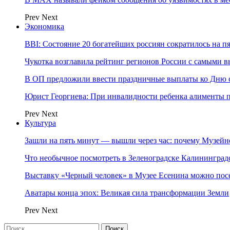
Prev
Next
Экономика
BBI: Состояние 20 богатейших россиян сократилось на п
Чукотка возглавила рейтинг регионов России с самыми 
В ОП предложили ввести праздничные выплаты ко Дню с
Юрист Георгиева: При инвалидности ребенка алименты пл
Prev
Next
Культура
Зашли на пять минут — вышли через час: почему Музе
Что необычное посмотреть в Зеленоградске Калинингра
Выставку «Черный человек» в Музее Есенина можно по
Аватары конца эпох: Великая сила трансформации Земли
Prev
Next