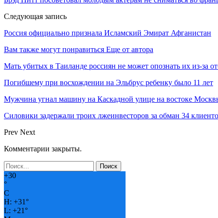
Следующая запись
Россия официально признала Исламский Эмират Афганистан
Вам также могут понравиться
Еще от автора
Мать убитых в Таиланде россиян не может опознать их из-за о
Погибшему при восхождении на Эльбрус ребенку было 11 лет
Мужчина угнал машину на Каскадной улице на востоке Москвы
Силовики задержали троих лжеинвесторов за обман 34 клиент
Prev
Next
Комментарии закрыты.
+
30
°
C
H:
+
31°
L:
+
21°