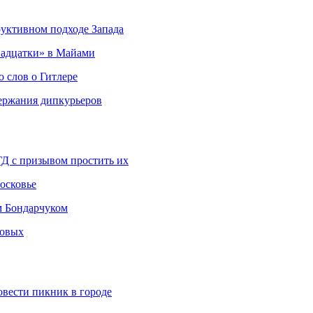
руктивном подходе Запада
адцатки» в Майами
о слов о Гитлере
держания дипкурьеров
ГД с призывом простить их
осковье
м Бондарчуком
ковых
овести пикник в городе