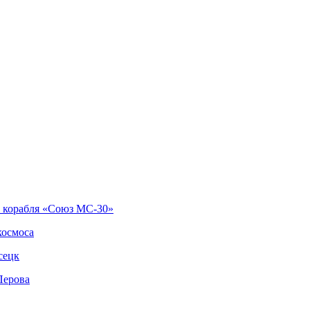
о корабля «Союз МС-30»
космоса
сецк
Перова