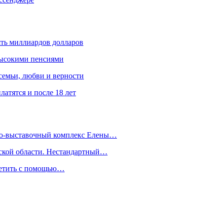
ять миллиардов долларов
высокими пенсиями
емьи, любви и верности
атятся и после 18 лет
йно-выставочный комплекс Елены…
дской области. Нестандартный…
сетить с помощью…