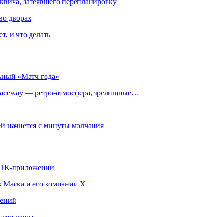
квича, затеявшего перепланировку
во дворах
т, и что делать
ьный «Матч года»
ceway — ретро‑атмосфера, зрелищные…
й начнется с минуты молчания
в ПК-приложении
в Маска и его компании X
щений
ссенджере