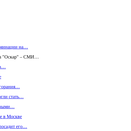
номинации на…
на "Оскар" – СМИ…
ив…
е
згорания…
огли стать…
новыми…
ре в Москве
 посадит его…