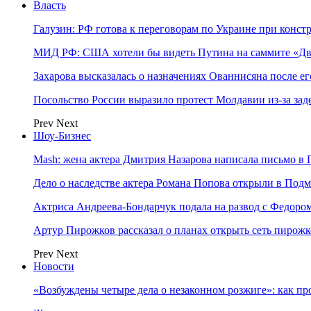
Власть
Галузин: РФ готова к переговорам по Украине при конст
МИД РФ: США хотели бы видеть Путина на саммите «Дв
Захарова высказалась о назначениях Ованнисяна после ег
Посольство России выразило протест Молдавии из-за за
Prev
Next
Шоу-Бизнес
Mash: жена актера Дмитрия Назарова написала письмо в 
Дело о наследстве актера Романа Попова открыли в Подм
Актриса Андреева-Бондарчук подала на развод с Федоро
Артур Пирожков рассказал о планах открыть сеть пирож
Prev
Next
Новости
«Возбуждены четыре дела о незаконном розжиге»: как пр