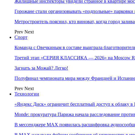
Жилищные инспекторы увидели странное в квартире мос
Горожане стали организовывать «подпольные» парковки 
Метростроитель пояснил, кто виноват, когда город заливае
Prev
Next
Спорт
Команда с Овечкиным в составе выиграла благотворител
Третий этап «СЕРИЯ КЛАССИКА — 2026» на Moscow Ra
Загнать за Можай? Легко!
Полуфинал чемпионата мира между Францией и Испание
Prev
Next
Технологии
«Яндекс Диск» ограничит бесплатный доступ к облаку 
Monde: прокуратура Парижа начала расследование проти
В мессенджере MAX появилась расшифровка аудиосооб
В МAX называли фейком сообщения об уязвимостях в ме