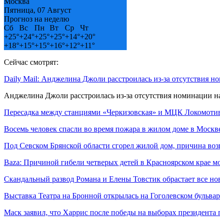
Москва
Пятница, 07 Август
Прогноз на неделю
Сб
Вс
Пн
Вт
Ср
Чт
+
25°
+
24°
+
25°
+
25°
+
14°
+
20°
+
18°
+
15°
+
15°
+
16°
+
12°
+
11°
Сейчас смотрят:
Daily Mail: Анджелина Джоли расстроилась из-за отсутствия 
Анджелина Джоли расстроилась из-за отсутствия номинации 
Пересадка между станциями «Черкизовская» и МЦК Локомот
Восемь человек спасли во время пожара в жилом доме в Москв
Под Севском Брянской области сгорел жилой дом, причина во
Baza: Причиной гибели четверых детей в Красноярском крае м
Скандальный развод Романа и Елены Товстик обрастает все 
Выставка Театра на Бронной открылась на Гоголевском бульва
Маск заявил, что Харрис после победы на выборах президента