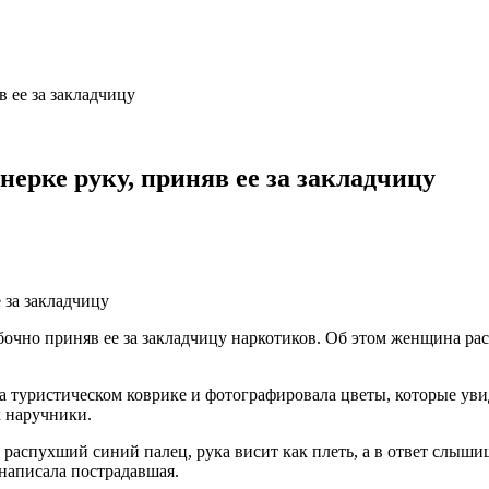
 ее за закладчицу
ерке руку, приняв ее за закладчицу
чно приняв ее за закладчицу наркотиков. Об этом женщина расс
на туристическом коврике и фотографировала цветы, которые уви
х наручники.
распухший синий палец, рука висит как плеть, а в ответ слышиш
написала пострадавшая.