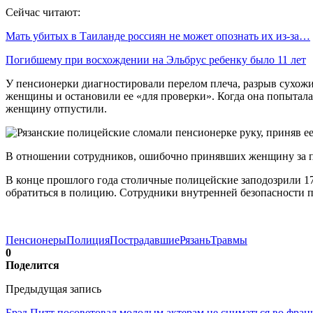
Сейчас читают:
Мать убитых в Таиланде россиян не может опознать их из-за…
Погибшему при восхождении на Эльбрус ребенку было 11 лет
У пенсионерки диагностировали перелом плеча, разрыв сухож
женщины и остановили ее «для проверки». Когда она попыталас
женщину отпустили.
В отношении сотрудников, ошибочно принявших женщину за пр
В конце прошлого года столичные полицейские заподозрили 17
обратиться в полицию. Сотрудники внутренней безопасности п
Пенсионеры
Полиция
Пострадавшие
Рязань
Травмы
0
Поделится
Предыдущая запись
Брэд Питт посоветовал молодым актерам не сниматься во фра