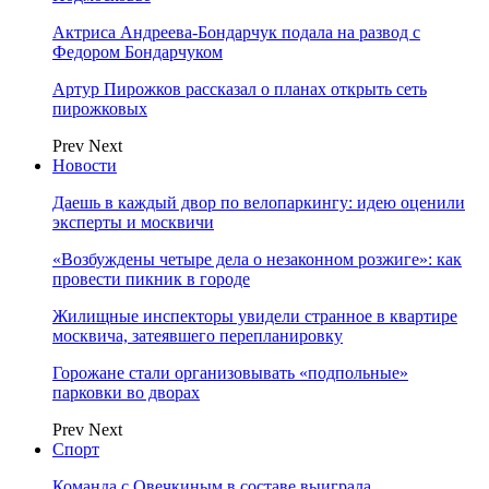
Актриса Андреева-Бондарчук подала на развод с
Федором Бондарчуком
Артур Пирожков рассказал о планах открыть сеть
пирожковых
Prev
Next
Новости
Даешь в каждый двор по велопаркингу: идею оценили
эксперты и москвичи
«Возбуждены четыре дела о незаконном розжиге»: как
провести пикник в городе
Жилищные инспекторы увидели странное в квартире
москвича, затеявшего перепланировку
Горожане стали организовывать «подпольные»
парковки во дворах
Prev
Next
Спорт
Команда с Овечкиным в составе выиграла