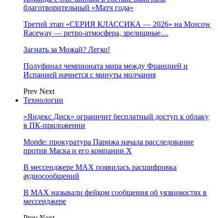
благотворительный «Матч года»
Третий этап «СЕРИЯ КЛАССИКА — 2026» на Moscow
Raceway — ретро‑атмосфера, зрелищные…
Загнать за Можай? Легко!
Полуфинал чемпионата мира между Францией и
Испанией начнется с минуты молчания
Prev
Next
Технологии
«Яндекс Диск» ограничит бесплатный доступ к облаку
в ПК-приложении
Monde: прокуратура Парижа начала расследование
против Маска и его компании X
В мессенджере MAX появилась расшифровка
аудиосообщений
В МAX называли фейком сообщения об уязвимостях в
мессенджере
Prev
Next