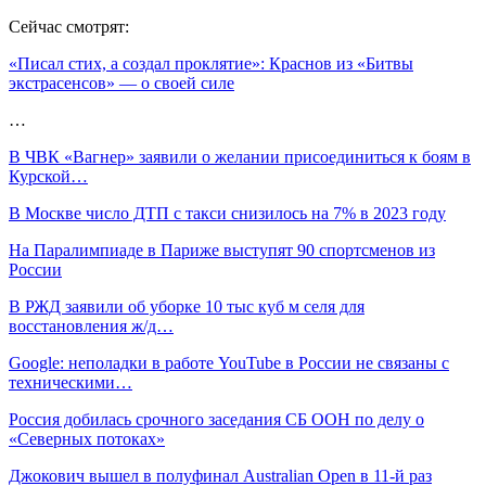
Сейчас смотрят:
«Писал стих, а создал проклятие»: Краснов из «Битвы
экстрасенсов» — о своей силе
…
В ЧВК «Вагнер» заявили о желании присоединиться к боям в
Курской…
В Москве число ДТП с такси снизилось на 7% в 2023 году
На Паралимпиаде в Париже выступят 90 спортсменов из
России
В РЖД заявили об уборке 10 тыс куб м селя для
восстановления ж/д…
Google: неполадки в работе YouTube в России не связаны с
техническими…
Россия добилась срочного заседания СБ ООН по делу о
«Северных потоках»
Джокович вышел в полуфинал Australian Open в 11-й раз