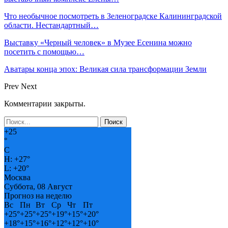
Что необычное посмотреть в Зеленоградске Калининградской
области. Нестандартный…
Выставку «Черный человек» в Музее Есенина можно
посетить с помощью…
Аватары конца эпох: Великая сила трансформации Земли
Prev
Next
Комментарии закрыты.
+
25
°
C
H:
+
27°
L:
+
20°
Москва
Суббота, 08 Август
Прогноз на неделю
Вс
Пн
Вт
Ср
Чт
Пт
+
25°
+
25°
+
25°
+
19°
+
15°
+
20°
+
18°
+
15°
+
16°
+
12°
+
12°
+
10°