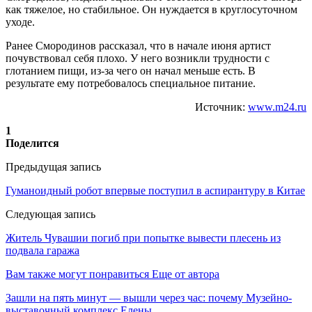
как тяжелое, но стабильное. Он нуждается в круглосуточном
уходе.
Ранее Смородинов рассказал, что в начале июня артист
почувствовал себя плохо. У него возникли трудности с
глотанием пищи, из-за чего он начал меньше есть. В
результате ему потребовалось специальное питание.
Источник:
www.m24.ru
1
Поделится
Предыдущая запись
Гуманоидный робот впервые поступил в аспирантуру в Китае
Следующая запись
Житель Чувашии погиб при попытке вывести плесень из
подвала гаража
Вам также могут понравиться
Еще от автора
Зашли на пять минут — вышли через час: почему Музейно-
выставочный комплекс Елены…