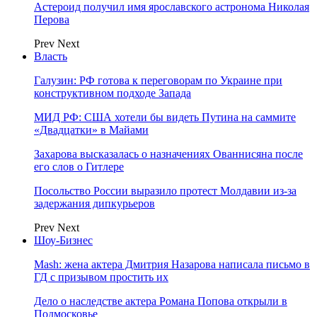
Астероид получил имя ярославского астронома Николая
Перова
Prev
Next
Власть
Галузин: РФ готова к переговорам по Украине при
конструктивном подходе Запада
МИД РФ: США хотели бы видеть Путина на саммите
«Двадцатки» в Майами
Захарова высказалась о назначениях Ованнисяна после
его слов о Гитлере
Посольство России выразило протест Молдавии из-за
задержания дипкурьеров
Prev
Next
Шоу-Бизнес
Mash: жена актера Дмитрия Назарова написала письмо в
ГД с призывом простить их
Дело о наследстве актера Романа Попова открыли в
Подмосковье