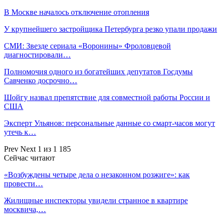
В Москве началось отключение отопления
У крупнейшего застройщика Петербурга резко упали продажи
СМИ: Звезде сериала «Воронины» Фроловцевой
диагностировали…
Полномочия одного из богатейших депутатов Госдумы
Савченко досрочно…
Шойгу назвал препятствие для совместной работы России и
США
Эксперт Ульянов: персональные данные со смарт-часов могут
утечь к…
Prev
Next
1 из 1 185
Сейчас читают
«Возбуждены четыре дела о незаконном розжиге»: как
провести…
Жилищные инспекторы увидели странное в квартире
москвича,…