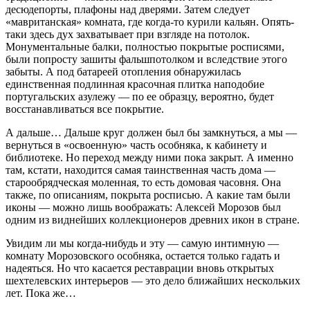
десюдепорты, плафоны над дверями. Затем следует
«мавританская» комната, где когда-то курили кальян. Опять-
таки здесь дух захватывает при взгляде на потолок.
Монументальные балки, полностью покрытые росписями,
были попросту зашиты фальшпотолком и вследствие этого
забыты. А под батареей отопления обнаружилась
единственная подлинная красочная плитка наподобие
португальских азулежу — по ее образцу, вероятно, будет
восстанавливаться все покрытие.
А дальше… Дальше круг должен был бы замкнуться, а мы —
вернуться в «освоенную» часть особняка, к кабинету и
библиотеке. Но переход между ними пока закрыт. А именно
там, кстати, находится самая таинственная часть дома —
старообрядческая моленная, то есть домовая часовня. Она
также, по описаниям, покрыта росписью. А какие там были
иконы — можно лишь воображать: Алексей Морозов был
одним из виднейших коллекционеров древних икон в стране.
Увидим ли мы когда-нибудь и эту — самую интимную —
комнату Морозовского особняка, остается только гадать и
надеяться. Но что касается реставрации вновь открытых
шехтелевских интерьеров — это дело ближайших нескольких
лет. Пока же…