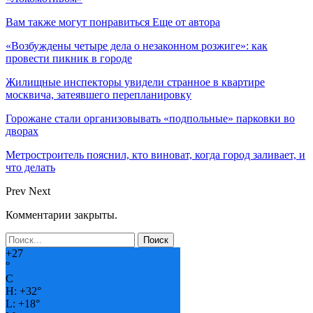
Вам также могут понравиться
Еще от автора
«Возбуждены четыре дела о незаконном розжиге»: как
провести пикник в городе
Жилищные инспекторы увидели странное в квартире
москвича, затеявшего перепланировку
Горожане стали организовывать «подпольные» парковки во
дворах
Метростроитель пояснил, кто виноват, когда город заливает, и
что делать
Prev
Next
Комментарии закрыты.
+
27
°
C
H:
+
32°
L:
+
18°