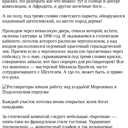
краски). Но разобрать кое-что можно: тут и солнце в центре
композиции, и Афродита, и другие античные боги…
А на полу, под тремя слоями советского паркета, обнаружился
подлинный шехтелевский, из шести пород дерева!
Проходим через невысокую дверь, откосы которой, кстати,
оклеены газетами за 1896 год. И оказываемся в готическом
кабинете, потолок которого расписан чертополохом, а над
входом расположился огромный красочный геральдический
лев. Причем если о чертополохе знали (он просвечивал через
побелку), то о льве, скрывавшемся под тремя слоями краски,
совершенно забыли; вот был сюрприз для реставраторов! Вся
эта живопись — мастерской Михаила Врубеля, часто
сотрудничавшего с Шехтелем. А где-то, может быть, и прямо
его рука.
Каждый участок потолка вновь открытых залов богат
находками.
За готической комнатой следует небольшая «барочная» —
опять-таки во французском стиле гостиная. Украшение
традиционно — живописный плафон и так называемые