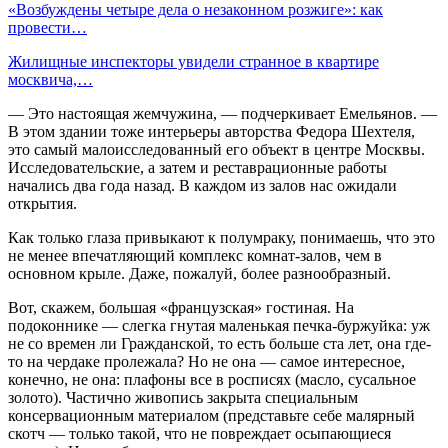
«Возбуждены четыре дела о незаконном розжиге»: как
провести…
Жилищные инспекторы увидели странное в квартире
москвича,…
— Это настоящая жемчужина, — подчеркивает Емельянов. —
В этом здании тоже интерьеры авторства Федора Шехтеля,
это самый малоисследованный его объект в центре Москвы.
Исследовательские, а затем и реставрационные работы
начались два года назад. В каждом из залов нас ожидали
открытия.
Как только глаза привыкают к полумраку, понимаешь, что это
не менее впечатляющий комплекс комнат-залов, чем в
основном крыле. Даже, пожалуй, более разнообразный.
Вот, скажем, большая «французская» гостиная. На
подоконнике — слегка гнутая маленькая печка-буржуйка: уж
не со времен ли Гражданской, то есть больше ста лет, она где-
то на чердаке пролежала? Но не она — самое интересное,
конечно, не она: плафоны все в росписях (масло, сусальное
золото). Частично живопись закрыта специальным
консервационным материалом (представьте себе малярный
скотч — только такой, что не повреждает осыпающиеся