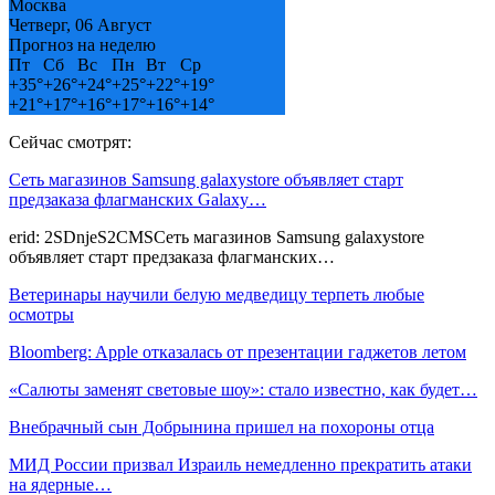
Москва
Четверг, 06 Август
Прогноз на неделю
Пт
Сб
Вс
Пн
Вт
Ср
+
35°
+
26°
+
24°
+
25°
+
22°
+
19°
+
21°
+
17°
+
16°
+
17°
+
16°
+
14°
Сейчас смотрят:
Сеть магазинов Samsung galaxystore объявляет старт
предзаказа флагманских Galaxy…
erid: 2SDnjeS2CMSСеть магазинов Samsung galaxystore
объявляет старт предзаказа флагманских…
Ветеринары научили белую медведицу терпеть любые
осмотры
Bloomberg: Apple отказалась от презентации гаджетов летом
«Салюты заменят световые шоу»: стало известно, как будет…
Внебрачный сын Добрынина пришел на похороны отца
МИД России призвал Израиль немедленно прекратить атаки
на ядерные…