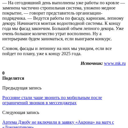
— На сегодняшний день выполнены уже работы по кровле —
заменена частично стропильная система, уложено медное
покрытие, — говорит представитель организации-
подрядчика. — Ведутся работы по фасаду, карнизам, лепному
декору. Начинается монтаж водоотводной системы. К концу
года мы фасад закончим. Большой объем лепного декора. Уже
очень большое количество утрат восполнено. Ну а
интерьерами будем заниматься, если выиграем конкурс.
Словом, фасады и лепнину на них мы увидим, если все
пойдет по плану, уже к концу 2025 года.
Источник:
www.mk.ru
0
Поделится
Предыдущая запись
Россияне стали чаще звонить по мобильным после
ограничений звонков в мессенджерах
Следующая запись
Артема Дзюбу не включили в заявку «Акрона» на матч с
«Локомотивом»