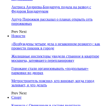
Актриса Андреева-Бондарчук подала на развод с
Федором Бондарчуком
Артур Пирожков рассказал о планах открыть сеть
пирожковых
Prev
Next
Новости
«Возбуждены четыре дела о незаконном розжиге»: как
провести пикник в городе
Жилищные инспекторы увидели странное в квартире
москвича, затеявшего перепланировку
Горожане стали организовывать «подпольные»
парковки во дворах
Метростроитель пояснил, кто виноват, когда город
заливает, и что делать
Prev
Next
Спорт
Команда с Овечкиным в составе выиграла