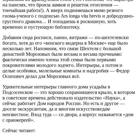
на панелях, что бронза замков и решеток отопления —
тончайшая работа!). А вверх поднимешься мимо резного
гнома-ученого с подписью Ars longa vita brevis и добродушно-
грустного дракона… И попадаешь в роскошную, хоть
временно и пустующую библиотеку.
Добавим сюда росписи, панно, витражи — по-шехтелевски
богато, хотя до его «венского модерна в Москве» еще было
несколько лет. Напомним, что связи Шехтеля с большой
династией Морозовых были весьма и весьма прочными:
фактически именно члены этой семьи были первыми
покровителями молодого зодчего. Интерьеры, а потом и
целые особняки, молельные комнаты и надгробия — Федор
Осипович делал для Морозовых всё.
Удивительные интерьеры главного дома усадьбы в
Подсосенском — это хорошо сохранившееся крыло, в котором
в советские времена действовало издательство «Наука», а
сейчас работает Дом народов России. Но есть и другое —
доселе экскурсантам, да и многим искусствоведам
неизвестное. Вход туда — со двора, а корпус называется «дом
с оранжереей».
Сейчас читают: