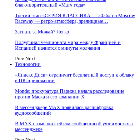
благотворительный «Матч года»
Третий этап «СЕРИЯ КЛАССИКА — 2026» на Moscow
Raceway — ретро‑атмосфера, зрелищные…
Загнать за Можай? Легко!
Полуфинал чемпионата мира между Францией и
Испанией начнется с минуты молчания
Prev
Next
Технологии
«Яндекс Диск» ограничит бесплатный доступ к облаку
в ПК-приложении
Monde: прокуратура Парижа начала расследование
против Маска и его компании X
В мессенджере MAX появилась расшифровка
аудиосообщений
В МAX называли фейком сообщения об уязвимостях в
мессенджере
Prev
Next