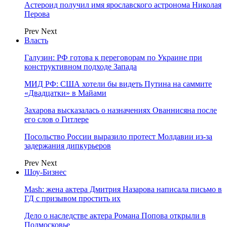
Астероид получил имя ярославского астронома Николая
Перова
Prev
Next
Власть
Галузин: РФ готова к переговорам по Украине при
конструктивном подходе Запада
МИД РФ: США хотели бы видеть Путина на саммите
«Двадцатки» в Майами
Захарова высказалась о назначениях Ованнисяна после
его слов о Гитлере
Посольство России выразило протест Молдавии из-за
задержания дипкурьеров
Prev
Next
Шоу-Бизнес
Mash: жена актера Дмитрия Назарова написала письмо в
ГД с призывом простить их
Дело о наследстве актера Романа Попова открыли в
Подмосковье