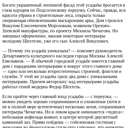
Богато украшенный лепниной фасад этой усадьбы бросается в
глаза идущим по Подсосенскому переулку. Сейчас, правда, вся
красота убрана в строительные леса, открыта только
сверкающая обновленными маскаронами арка. Дом строился
Викулом Елисеевичем Морозовым, хозяином Орехово-
Зуевской мануфактуры, по проекту Михаила Чичагова. Но
завершал оформление, заказав некоторые интерьеры
молодому Шехтелю, уже его сын Алексей Викулович.
— Почему эта усадьба уникальна? — поясняет руководитель
Департамента культурного наследия города Москвы Алексей
Емельянов. — В обычной городской усадьбе имеется главный
дом с парадными интерьерами и вокруг этого главного дома
— одно или несколько второстепенных строений, флигеля и
службы. У этой же усадьбы сразу два дома с уникальными
интерьерами. Причем авторских: над интерьерами усадьбы
работал гений модерна Федор Шехтель.
Если пройти через главный вход усадьбы — с переулка, —
можно увидеть хорошо сохранившиеся и ухоженные (хотя и
не в полной мере аутентичные) несколько залов, сохранивших
интерьеры Чичагова. Но в левом крыле начинаются «чудеса»:
небольшая анфилада комнат, в центре которой двусветный
каминный зал. Прямо пойдешь — гобеленовая гостиная с
зеркалами во французском стиле (что гобелены, что маркетри