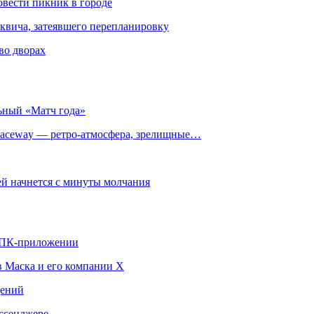
овести пикник в городе
квича, затеявшего перепланировку
во дворах
ьный «Матч года»
ceway — ретро‑атмосфера, зрелищные…
й начнется с минуты молчания
в ПК-приложении
в Маска и его компании X
щений
ссенджере