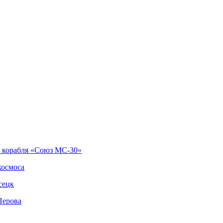
о корабля «Союз МС-30»
космоса
сецк
Перова