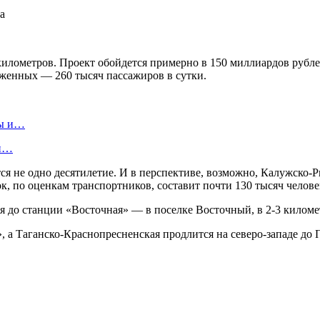
 километров. Проект обойдется примерно в 150 миллиардов рублей
уженных — 260 тысяч пассажиров в сутки.
ты и…
ти…
я не одно десятилетие. И в перспективе, возможно, Калужско-
 по оценкам транспортников, составит почти 130 тысяч челове
я до станции «Восточная» — в поселке Восточный, в 2-3 килом
», а Таганско-Краснопресненская продлится на северо-западе до 