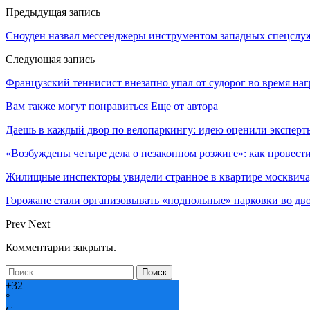
Предыдущая запись
Сноуден назвал мессенджеры инструментом западных спецслу
Следующая запись
Французский теннисист внезапно упал от судорог во время на
Вам также могут понравиться
Еще от автора
Даешь в каждый двор по велопаркингу: идею оценили эксперт
«Возбуждены четыре дела о незаконном розжиге»: как провест
Жилищные инспекторы увидели странное в квартире москвича
Горожане стали организовывать «подпольные» парковки во дв
Prev
Next
Комментарии закрыты.
+
32
°