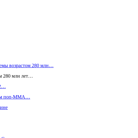
темы возрастом 280 млн…
м 280 млн лет…
62…
йцам поп-ММА…
аине