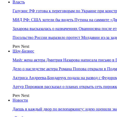
Власть
Галузин: РФ готова к переговорам по Украине при конст
МИД РФ: США хотели бы видеть Путина на саммите «Дв
Захарова высказалась о назначениях Ованнисяна после ег
Посольство России выразило протест Молдавии из-за за
Prev
Next
Шоу-Бизнес
Mash: жена актера Дмитрия Назарова написала письмо в 
Дело о наследстве актера Романа Попова открыли в Подм
Актриса Андреева-Бондарчук подала на развод с Федоро
Артур Пирожков рассказал о планах открыть сеть пирож
Prev
Next
Новости
Даешь в каждый двор по велопаркингу: идею оценили эк