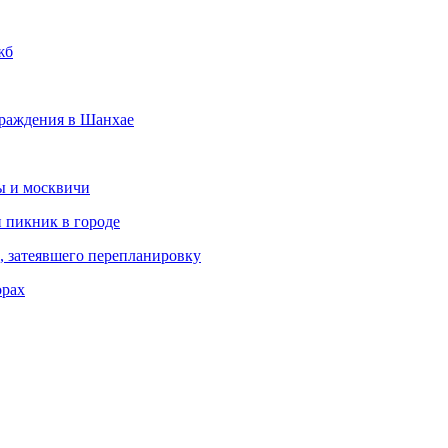
жб
граждения в Шанхае
ы и москвичи
и пикник в городе
, затеявшего перепланировку
орах