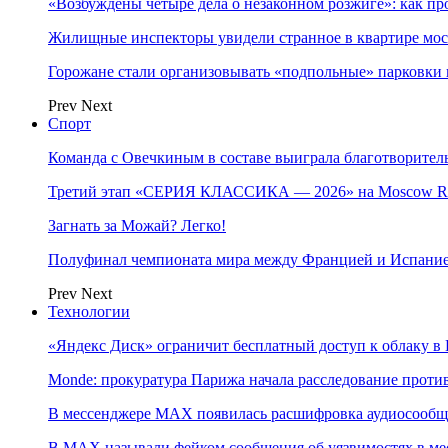
«Возбуждены четыре дела о незаконном розжиге»: как пр
Жилищные инспекторы увидели странное в квартире мос
Горожане стали организовывать «подпольные» парковки 
Prev
Next
Спорт
Команда с Овечкиным в составе выиграла благотворител
Третий этап «СЕРИЯ КЛАССИКА — 2026» на Moscow Ra
Загнать за Можай? Легко!
Полуфинал чемпионата мира между Францией и Испание
Prev
Next
Технологии
«Яндекс Диск» ограничит бесплатный доступ к облаку 
Monde: прокуратура Парижа начала расследование проти
В мессенджере MAX появилась расшифровка аудиосооб
В МAX называли фейком сообщения об уязвимостях в ме