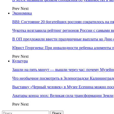
Prev
Next
Экономика
BBI: Состояние 20 богатейших россиян сократилось на п
Чукотка возглавила рейтинг регионов России с самыми 
В ОП предложили ввести праздничные выплаты ко Дню с
Юрист Георгиева: При инвалидности ребенка алименты пл
Prev
Next
Культура
Зашли на пять минут — вышли через час: почему Музе
Что необычное посмотреть в Зеленоградске Калинингра
Выставку «Черный человек» в Музее Есенина можно по
Аватары конца эпох: Великая сила трансформации Земли
Prev
Next