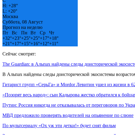
C
H:
+
28°
L:
+
20°
Москва
Суббота, 08 Август
Прогноз на неделю
Пт
Вс
Пн
Вт
Ср
Чт
+
32°
+
23°
+
25°
+
25°
+
17°
+
18°
+
21°
+
17°
+
15°
+
16°
+
12°
+
11°
Сейчас смотрят:
The Guardian: в Альпах найдены следы доисторической экосис
В Альпах найдены следы доисторической экосистемы возрасто
Гитарист групп «СерьГа» и Mordor Левитин ушел из жизни в 
«Позорят весь народ»: сын Кадырова жестко обратился к бо
Путин: Россия никогда не отказывалась от переговоров по Укр
МВД предложило проверять водителей на опьянение по слюне
По мультсериалу «Ох уж эти детки!» будет снят фильм