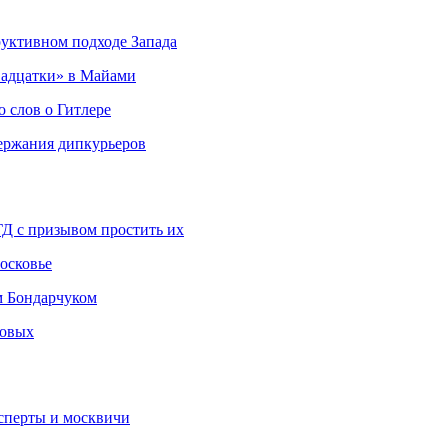
руктивном подходе Запада
адцатки» в Майами
о слов о Гитлере
держания дипкурьеров
ГД с призывом простить их
осковье
м Бондарчуком
ковых
сперты и москвичи