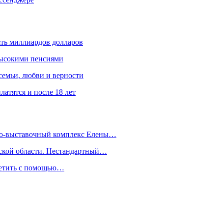
ять миллиардов долларов
высокими пенсиями
емьи, любви и верности
атятся и после 18 лет
йно-выставочный комплекс Елены…
дской области. Нестандартный…
сетить с помощью…