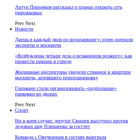
Артур Пирожков рассказал о планах открыть сеть
пирожковых
Prev
Next
Новости
Даешь в каждый двор по велопаркингу: идею оценили
эксперты и москвичи
«Возбуждены четыре дела о незаконном розжиге»: как
провести пикник в городе
Жилищные инспекторы увидели странное в квартире
москвича, затеявшего перепланировку
Горожане стали организовывать «подпольные»
парковки во дворах
Prev
Next
Спорт
Ни в коем случае: депутат Свищев выступил против
ледовых шоу Плющенко за госсчет
Команда с Овечкиным в составе выиграла