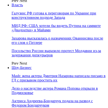
Prev
Next
Власть
Галузин: РФ готова к переговорам по Украине при
конструктивном подходе Запада
МИД РФ: США хотели бы видеть Путина на саммите
«Двадцатки» в Майами
Захарова высказалась о назначениях Ованнисяна после
его слов о Гитлере
Посольство России выразило протест Молдавии из-за
задержания дипкурьеров
Prev
Next
Шоу-Бизнес
Mash: жена актера Дмитрия Назарова написала письмо в
ГД с призывом простить их
Дело о наследстве актера Романа Попова открыли в
Подмосковье
Актриса Андреева-Бондарчук подала на развод с
Федором Бондарчуком