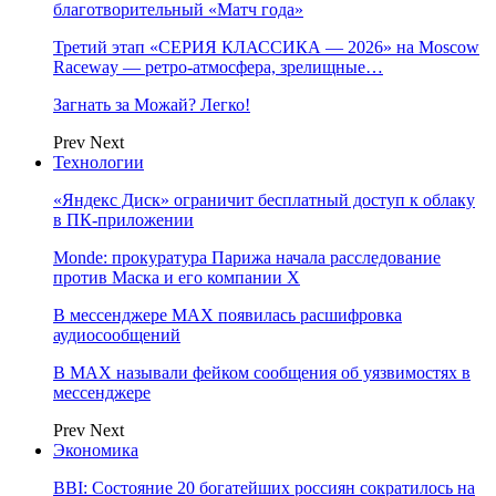
благотворительный «Матч года»
Третий этап «СЕРИЯ КЛАССИКА — 2026» на Moscow
Raceway — ретро‑атмосфера, зрелищные…
Загнать за Можай? Легко!
Prev
Next
Технологии
«Яндекс Диск» ограничит бесплатный доступ к облаку
в ПК-приложении
Monde: прокуратура Парижа начала расследование
против Маска и его компании X
В мессенджере MAX появилась расшифровка
аудиосообщений
В МAX называли фейком сообщения об уязвимостях в
мессенджере
Prev
Next
Экономика
BBI: Состояние 20 богатейших россиян сократилось на