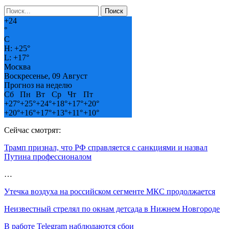
+
24
°
C
H:
+
25°
L:
+
17°
Москва
Воскресенье, 09 Август
Прогноз на неделю
Сб
Пн
Вт
Ср
Чт
Пт
+
27°
+
25°
+
24°
+
18°
+
17°
+
20°
+
20°
+
16°
+
17°
+
13°
+
11°
+
10°
Сейчас смотрят:
Трамп признал, что РФ справляется с санкциями и назвал
Путина профессионалом
…
Утечка воздуха на российском сегменте МКС продолжается
Неизвестный стрелял по окнам детсада в Нижнем Новгороде
В работе Telegram наблюдаются сбои