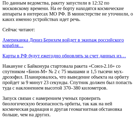
По данным ведомства, ракету запустили в 12:32 по
московскому времени. На ее борту находятся космические
аппараты в интересах МО РФ. В министерстве не уточнили, о
каких именно устройствах идет речь.
Сейчас читают:
Американка Дениз Бернхем войдет в экипаж российского
корабля…
Карты в РФ будут ежегодно обновлять за счет данных из…
Накануне с Байконура стартовала ракета «Союз-2.1б» со
спутником «Бион-М» № 2 с 75 мышами и 1,5 тысячи мух-
дрозофил. Планировалось, что выведение объекта на орбиту
пройдет за 9 минут 23 секунды. Спутник должен был попасть
туда с наклонением высотой 370–380 километров.
Запуск связан с намерением ученых проверить
биологическую безопасность орбиты, так как на ней
космическая радиация и другая геомагнитная обстановка
больше, чем на других.