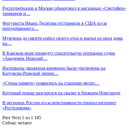
Роспотребназор в Москве обнаружил в магазинах «Светофор»
тараканов и…
Фигуриста Ивана Десятова отстранили в США из-за
неподобающего…
Мужчина до смерти избил своего отца и выпал из окна дома
на…
В Карском море проведут спасательную операцию судна
«Академик Николай…
Интервалы движения временно были увеличены на
Калужско-Рижской линии…
«Стены памяти» появились на станциях метро…
Крупный пожар разгорелся на свалке в Нижнем Новгороде
В регионах России из-за неисправности пропал интернет
«Ростелекома»
Prev
Next
1 из 1 185
Сейчас читают