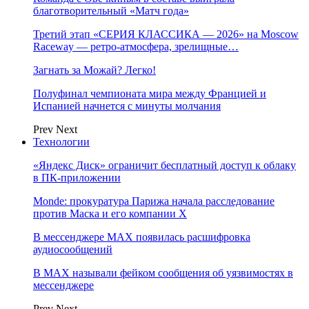
благотворительный «Матч года»
Третий этап «СЕРИЯ КЛАССИКА — 2026» на Moscow
Raceway — ретро‑атмосфера, зрелищные…
Загнать за Можай? Легко!
Полуфинал чемпионата мира между Францией и
Испанией начнется с минуты молчания
Prev
Next
Технологии
«Яндекс Диск» ограничит бесплатный доступ к облаку
в ПК-приложении
Monde: прокуратура Парижа начала расследование
против Маска и его компании X
В мессенджере MAX появилась расшифровка
аудиосообщений
В МAX называли фейком сообщения об уязвимостях в
мессенджере
Prev
Next