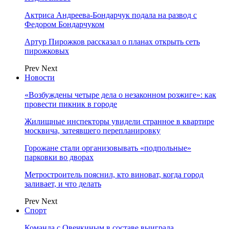
Актриса Андреева-Бондарчук подала на развод с
Федором Бондарчуком
Артур Пирожков рассказал о планах открыть сеть
пирожковых
Prev
Next
Новости
«Возбуждены четыре дела о незаконном розжиге»: как
провести пикник в городе
Жилищные инспекторы увидели странное в квартире
москвича, затеявшего перепланировку
Горожане стали организовывать «подпольные»
парковки во дворах
Метростроитель пояснил, кто виноват, когда город
заливает, и что делать
Prev
Next
Спорт
Команда с Овечкиным в составе выиграла