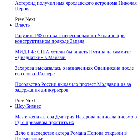
Астероид получил имя ярославского астронома Николая
Перова
Prev
Next
Власть
Галузин: РФ готова к переговорам по Украине при
конструктивном подходе Запада
МИД РФ: США хотели бы видеть Путина на саммите
«Двадцатки» в Майами
Захарова высказалась о назначениях Ованнисяна после
его слов о Гитлере
Посольство России выразило протест Молдавии из-за
задержания дипкурьеров
Prev
Next
Шоу-Бизнес
Mash: жена актера Дмитрия Назарова написала письмо в
ГД с призывом простить их
Дело о наследстве актера Романа Попова открыли в
Подмосковье