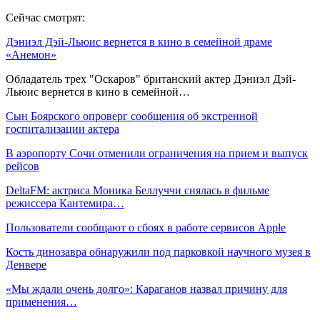
Сейчас смотрят:
Дэниэл Дэй-Льюис вернется в кино в семейной драме
«Анемон»
Обладатель трех "Оскаров" британский актер Дэниэл Дэй-
Льюис вернется в кино в семейной…
Сын Боярского опроверг сообщения об экстренной
госпитализации актера
В аэропорту Сочи отменили ограничения на прием и выпуск
рейсов
DeltaFM: актриса Моника Беллуччи снялась в фильме
режиссера Кантемира…
Пользователи сообщают о сбоях в работе сервисов Apple
Кость динозавра обнаружили под парковкой научного музея в
Денвере
«Мы ждали очень долго»: Караганов назвал причину для
применения…