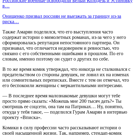
Российские военные освободили Белый Колодезь и Устиновку
в…
Онищенко призвал россиян не выезжать за границу из-за
риска…
Также Амарян поделился, что его выступления часто
содержат истории о мимолетных романах, из-за чего у него
сформировалась репутация непостоянного партнера. Он
признавал, что отличается недоверием и ревностью, что
связано с его собственными ошибками в прошлом. По его
словам, именно поэтому он судит о других по себе.
В то же время комик утверждал, что никогда не сталкивался с
предательством со стороны девушек, не ловил их на изменах
или сомнительных переписках. Вместе с тем он отмечал, что
его беспокоили женщины с меркантильными интересами.
— В последнее время малознакомые девушки могут тебе
просто прямо сказать: «Можешь мне 200 тысяч дать?» Ты
смотришь ее соцсети, она там на Патриках… Ну, понятно,
откуда у тебя такое, — поделился Гурам Амарян в интервью
проекту «Вписка».
Комики в силу профессии часто рассказывают истории о
своей насыщенной жизни. Так, например, стендап-комик