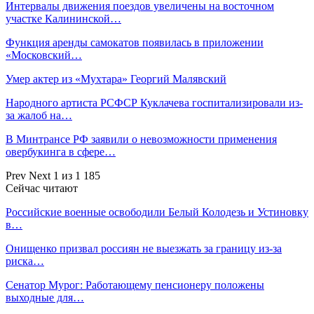
Интервалы движения поездов увеличены на восточном
участке Калининской…
Функция аренды самокатов появилась в приложении
«Московский…
Умер актер из «Мухтара» Георгий Малявский
Народного артиста РСФСР Куклачева госпитализировали из-
за жалоб на…
В Минтрансе РФ заявили о невозможности применения
овербукинга в сфере…
Prev
Next
1 из 1 185
Сейчас читают
Российские военные освободили Белый Колодезь и Устиновку
в…
Онищенко призвал россиян не выезжать за границу из-за
риска…
Сенатор Мурог: Работающему пенсионеру положены
выходные для…