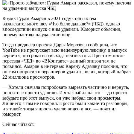
Комик Гурам Амарян в 2021 году стал гостем
развлекательного шоу «Что было дальше?» (ЧБД), однако
впоследствии выпуск с ним удалили. Юморист объяснил,
почему настоял на удалении шоу.
Тогда продюсер проекта Дарья Морозова сообщила, что
YouTube не пропускает всю нецензурную лексику, и выпуск
вернется, но сроки его выхода неизвестны. При этом после
переезда «ЧБД» во «ВКонтакте» данный эпизод там не
появился. Амарян в интервью Карену Адамяну пояснил, что
он сам попросил шоураннеров удалить ролик, который набрал
22 миллиона просмотров.
— Хотели сначала попробовать вырезать частично и вернуть,
но в итоге просто удалили. И я так забил на это — да просто
забудьте про этот выпуск, он уже набрал свои просмотры.
Лишнего я там не говорил. Просто были какие-то разговоры,
и я такой: тогда я просто удалю видео и все, — пояснил
юморист.
Сейчас читают: