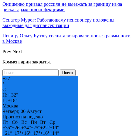
Онищенко призвал россиян не выезжать за границу из-за
риска заражения инфекциями
Сенатор Мурог: Работающему пенсионеру положены
выходные для диспансеризации
Певицу Ольгу Бузову госпитализировали после травмы ноги
в Москве
Prev
Next
Комментарии закрыты.
+
27
°
C
H:
+
32°
L:
+
18°
Москва
Четверг, 06 Август
Прогноз на неделю
Пт
Сб
Вс
Пн
Вт
Ср
+
35°
+
26°
+
24°
+
25°
+
22°
+
19°
+
21°
+
17°
+
16°
+
17°
+
16°
+
14°