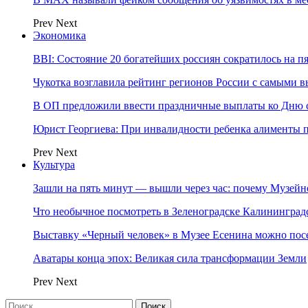
Prev
Next
Экономика
BBI: Состояние 20 богатейших россиян сократилось на п
Чукотка возглавила рейтинг регионов России с самыми 
В ОП предложили ввести праздничные выплаты ко Дню с
Юрист Георгиева: При инвалидности ребенка алименты пл
Prev
Next
Культура
Зашли на пять минут — вышли через час: почему Музе
Что необычное посмотреть в Зеленоградске Калинингра
Выставку «Черный человек» в Музее Есенина можно по
Аватары конца эпох: Великая сила трансформации Земли
Prev
Next