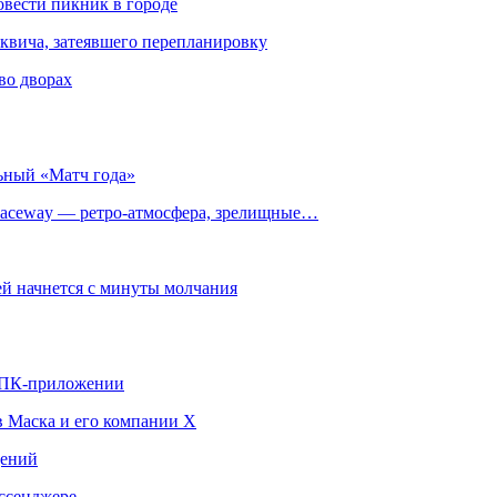
овести пикник в городе
квича, затеявшего перепланировку
во дворах
ьный «Матч года»
ceway — ретро‑атмосфера, зрелищные…
й начнется с минуты молчания
в ПК-приложении
в Маска и его компании X
щений
ссенджере