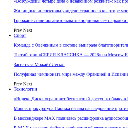
«Возбуждены четыре дела о незаконном розжиге»: как пр
Жилищные инспекторы увидели странное в квартире мос
Горожане стали организовывать «подпольные» парковки 
Prev
Next
Спорт
Команда с Овечкиным в составе выиграла благотворител
Третий этап «СЕРИЯ КЛАССИКА — 2026» на Moscow Ra
Загнать за Можай? Легко!
Полуфинал чемпионата мира между Францией и Испание
Prev
Next
Технологии
«Яндекс Диск» ограничит бесплатный доступ к облаку 
Monde: прокуратура Парижа начала расследование проти
В мессенджере MAX появилась расшифровка аудиосооб
В МAX называли фейком сообщения об уязвимостях в ме