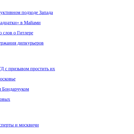
руктивном подходе Запада
адцатки» в Майами
о слов о Гитлере
держания дипкурьеров
ГД с призывом простить их
осковье
м Бондарчуком
ковых
сперты и москвичи