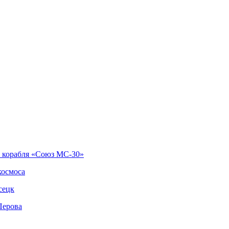
о корабля «Союз МС-30»
космоса
сецк
Перова