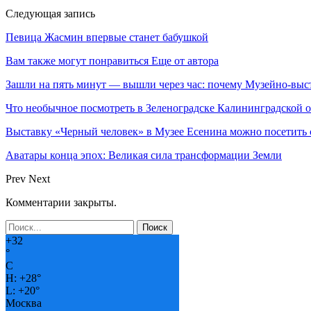
Следующая запись
Певица Жасмин впервые станет бабушкой
Вам также могут понравиться
Еще от автора
Зашли на пять минут — вышли через час: почему Музейно-в
Что необычное посмотреть в Зеленоградске Калининградской
Выставку «Черный человек» в Музее Есенина можно посетит
Аватары конца эпох: Великая сила трансформации Земли
Prev
Next
Комментарии закрыты.
+
32
°
C
H:
+
28°
L:
+
20°
Москва