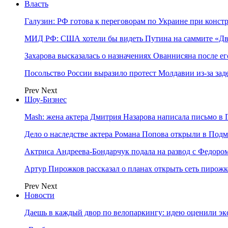
Власть
Галузин: РФ готова к переговорам по Украине при конст
МИД РФ: США хотели бы видеть Путина на саммите «Дв
Захарова высказалась о назначениях Ованнисяна после ег
Посольство России выразило протест Молдавии из-за за
Prev
Next
Шоу-Бизнес
Mash: жена актера Дмитрия Назарова написала письмо в 
Дело о наследстве актера Романа Попова открыли в Подм
Актриса Андреева-Бондарчук подала на развод с Федоро
Артур Пирожков рассказал о планах открыть сеть пирож
Prev
Next
Новости
Даешь в каждый двор по велопаркингу: идею оценили эк