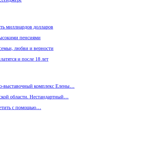
ять миллиардов долларов
высокими пенсиями
емьи, любви и верности
атятся и после 18 лет
йно-выставочный комплекс Елены…
дской области. Нестандартный…
сетить с помощью…