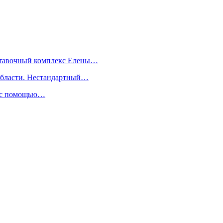
ыставочный комплекс Елены…
 области. Нестандартный…
ь с помощью…