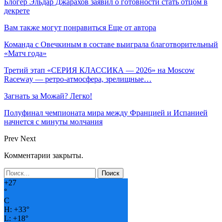
Блогер Эльдар Джарахов заявил о готовности стать отцом в
декрете
Вам также могут понравиться
Еще от автора
Команда с Овечкиным в составе выиграла благотворительный
«Матч года»
Третий этап «СЕРИЯ КЛАССИКА — 2026» на Moscow
Raceway — ретро‑атмосфера, зрелищные…
Загнать за Можай? Легко!
Полуфинал чемпионата мира между Францией и Испанией
начнется с минуты молчания
Prev
Next
Комментарии закрыты.
+
27
°
C
H:
+
33°
L:
+
18°