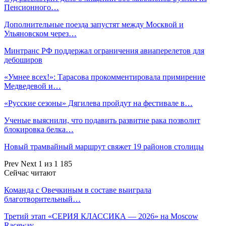
Пенсионного…
Дополнительные поезда запустят между Москвой и
Ульяновском через…
Минтранс РФ поддержал ограничения авиаперелетов для
дебоширов
«Умнее всех!»: Тарасова прокомментировала примирение
Медведевой и…
«Русские сезоны» Дягилева пройдут на фестивале в…
Ученые выяснили, что подавить развитие рака позволит
блокировка белка…
Новый трамвайный маршрут свяжет 19 районов столицы
Prev
Next
1 из 1 185
Сейчас читают
Команда с Овечкиным в составе выиграла
благотворительный…
Третий этап «СЕРИЯ КЛАССИКА — 2026» на Moscow
Raceway —…