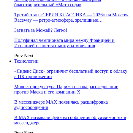
благотворительный «Матч года»
Третий этап «СЕРИЯ КЛАССИКА — 2026» на Moscow
Raceway — ретро‑атмосфера, зрелищные…
Загнать за Можай? Легко!
Полуфинал чемпионата мира между Францией и
Испанией начнется с минуты молчания
Prev
Next
Технологии
«Яндекс Диск» ограничит бесплатный доступ к облаку
в ПК-приложении
Monde: прокуратура Парижа начала расследование
против Маска и его компании X
В мессенджере MAX появилась расшифровка
аудиосообщений
В МAX называли фейком сообщения об уязвимостях в
мессенджере
Prev
Next