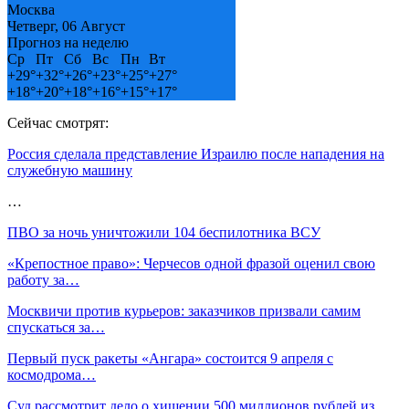
Москва
Четверг, 06 Август
Прогноз на неделю
Ср
Пт
Сб
Вс
Пн
Вт
+
29°
+
32°
+
26°
+
23°
+
25°
+
27°
+
18°
+
20°
+
18°
+
16°
+
15°
+
17°
Сейчас смотрят:
Россия сделала представление Израилю после нападения на
служебную машину
…
ПВО за ночь уничтожили 104 беспилотника ВСУ
«Крепостное право»: Черчесов одной фразой оценил свою
работу за…
Москвичи против курьеров: заказчиков призвали самим
спускаться за…
Первый пуск ракеты «Ангара» состоится 9 апреля с
космодрома…
Суд рассмотрит дело о хищении 500 миллионов рублей из