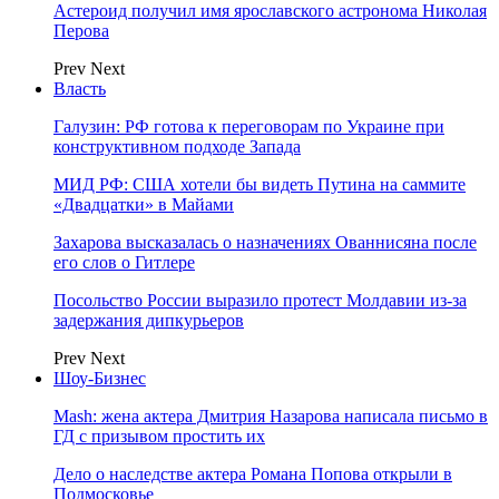
Астероид получил имя ярославского астронома Николая
Перова
Prev
Next
Власть
Галузин: РФ готова к переговорам по Украине при
конструктивном подходе Запада
МИД РФ: США хотели бы видеть Путина на саммите
«Двадцатки» в Майами
Захарова высказалась о назначениях Ованнисяна после
его слов о Гитлере
Посольство России выразило протест Молдавии из-за
задержания дипкурьеров
Prev
Next
Шоу-Бизнес
Mash: жена актера Дмитрия Назарова написала письмо в
ГД с призывом простить их
Дело о наследстве актера Романа Попова открыли в
Подмосковье