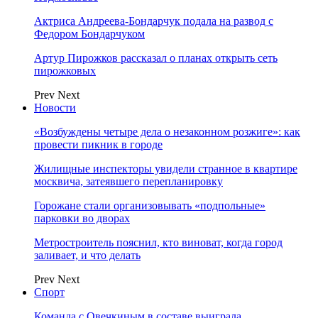
Актриса Андреева-Бондарчук подала на развод с
Федором Бондарчуком
Артур Пирожков рассказал о планах открыть сеть
пирожковых
Prev
Next
Новости
«Возбуждены четыре дела о незаконном розжиге»: как
провести пикник в городе
Жилищные инспекторы увидели странное в квартире
москвича, затеявшего перепланировку
Горожане стали организовывать «подпольные»
парковки во дворах
Метростроитель пояснил, кто виноват, когда город
заливает, и что делать
Prev
Next
Спорт
Команда с Овечкиным в составе выиграла