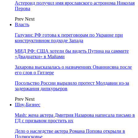
Астероид получил имя ярославского астронома Николая
Перова
Prev
Next
Власть
Галузин: РФ готова к переговорам по Украине при
конструктивном подходе Запада
МИД РФ: США хотели бы видеть Путина на саммите
«Двадцатки» в Майами
Захарова высказалась о назначениях Ованнисяна после
его слов о Гитлере
Посольство России выразило протест Молдавии из-за
задержания дипкурьеров
Prev
Next
Шоу-Бизнес
Mash: жена актера Дмитрия Назарова написала письмо в
ГД с призывом простить их
Дело о наследстве актера Романа Попова открыли в
Подмосковье