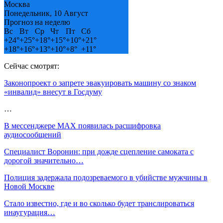
Москва
Понедельник, 10 Август
Прогноз на неделю
Вс
Вт
Ср
Чт
Пт
Сб
+
24°
+
25°
+
18°
+
15°
+
10°
+
21°
+
18°
+
16°
+
13°
+
10°
+
8°
+
11°
Сейчас смотрят:
Законопроект о запрете эвакуировать машину со знаком
«инвалид» внесут в Госдуму
…
В мессенджере MAX появилась расшифровка
аудиосообщений
Специалист Воронин: при дожде сцепление самоката с
дорогой значительно…
Полиция задержала подозреваемого в убийстве мужчины в
Новой Москве
Стало известно, где и во сколько будет транслироваться
инаугурация…