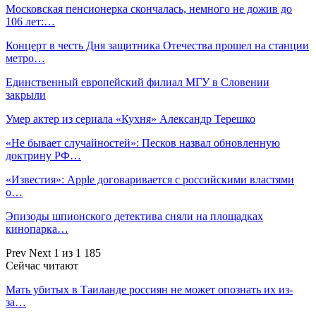
Московская пенсионерка скончалась, немного не дожив до
106 лет:…
Концерт в честь Дня защитника Отечества прошел на станции
метро…
Единственный европейский филиал МГУ в Словении
закрыли
Умер актер из сериала «Кухня» Александр Терешко
«Не бывает случайностей»: Песков назвал обновленную
доктрину РФ…
«Известия»: Apple договаривается с российскими властями
о…
Эпизоды шпионского детектива сняли на площадках
кинопарка…
Prev
Next
1 из 1 185
Сейчас читают
Мать убитых в Таиланде россиян не может опознать их из-
за…