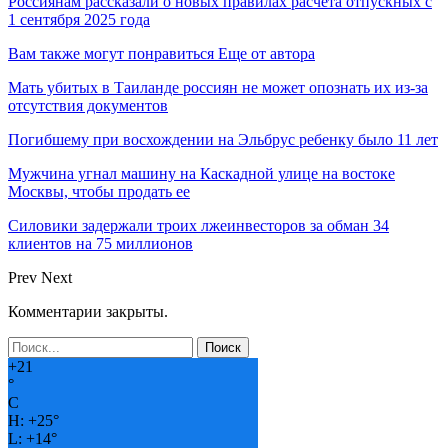
Россиянам рассказали о новых правилах расчета отпускных с
1 сентября 2025 года
Вам также могут понравиться
Еще от автора
Мать убитых в Таиланде россиян не может опознать их из-за
отсутствия документов
Погибшему при восхождении на Эльбрус ребенку было 11 лет
Мужчина угнал машину на Каскадной улице на востоке
Москвы, чтобы продать ее
Силовики задержали троих лжеинвесторов за обман 34
клиентов на 75 миллионов
Prev
Next
Комментарии закрыты.
+
21
°
C
H:
+
25°
L:
+
14°