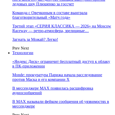
ледовых шоу Плющенко за госсчет
Команда с Овечкиным в составе выиграла
благотворительный «Матч года»
Третий этап «СЕРИЯ КЛАССИКА — 2026» на Moscow
Raceway — ретро‑атмосфера, зрелищные…
Загнать за Можай? Легко!
Prev
Next
Технологии
«Яндекс Диск» ограничит бесплатный доступ к облаку
в ПК-приложении
Monde: прокуратура Парижа начала расследование
против Маска и его компании X
В мессенджере MAX появилась расшифровка
аудиосообщений
В МAX называли фейком сообщения об уязвимостях в
мессенджере
Prev
Next