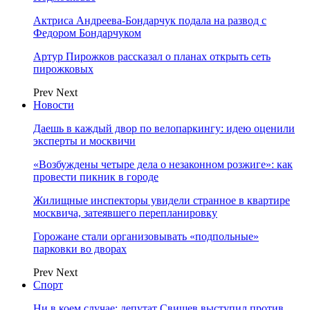
Актриса Андреева-Бондарчук подала на развод с
Федором Бондарчуком
Артур Пирожков рассказал о планах открыть сеть
пирожковых
Prev
Next
Новости
Даешь в каждый двор по велопаркингу: идею оценили
эксперты и москвичи
«Возбуждены четыре дела о незаконном розжиге»: как
провести пикник в городе
Жилищные инспекторы увидели странное в квартире
москвича, затеявшего перепланировку
Горожане стали организовывать «подпольные»
парковки во дворах
Prev
Next
Спорт
Ни в коем случае: депутат Свищев выступил против