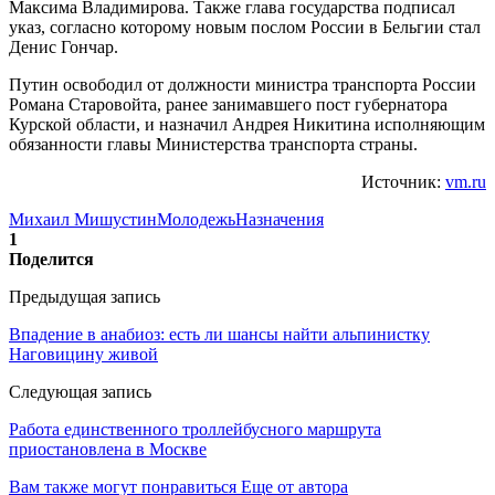
Максима Владимирова. Также глава государства подписал
указ, согласно которому новым послом России в Бельгии стал
Денис Гончар.
Путин освободил от должности министра транспорта России
Романа Старовойта, ранее занимавшего пост губернатора
Курской области, и назначил Андрея Никитина исполняющим
обязанности главы Министерства транспорта страны.
Источник:
vm.ru
Михаил Мишустин
Молодежь
Назначения
1
Поделится
Предыдущая запись
Впадение в анабиоз: есть ли шансы найти альпинистку
Наговицину живой
Следующая запись
Работа единственного троллейбусного маршрута
приостановлена в Москве
Вам также могут понравиться
Еще от автора