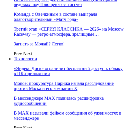
ледовых шоу Плющенко за госсчет
Команда с Овечкиным в составе выиграла
благотворительный «Матч года»
Третий этап «СЕРИЯ КЛАССИКА — 2026» на Moscow
Raceway — ретро‑атмосфера, зрелищные…
Загнать за Можай? Легко!
Prev
Next
Технологии
«Яндекс Диск» ограничит бесплатный доступ к облаку
в ПК-приложении
Monde: прокуратура Парижа начала расследование
против Маска и его компании X
В мессенджере MAX появилась расшифровка
аудиосообщений
В МAX называли фейком сообщения об уязвимостях в
мессенджере
Prev
Next