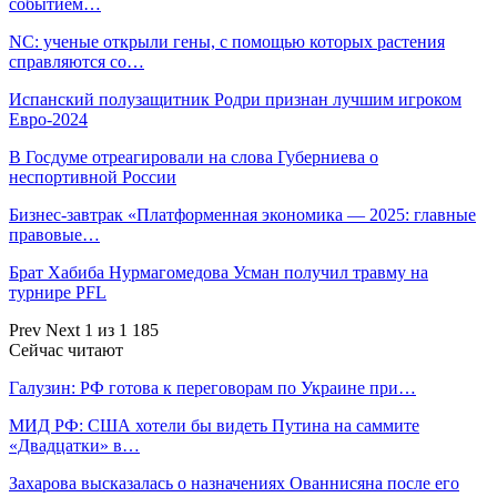
событием…
NC: ученые открыли гены, с помощью которых растения
справляются со…
Испанский полузащитник Родри признан лучшим игроком
Евро-2024
В Госдуме отреагировали на слова Губерниева о
неспортивной России
Бизнес-завтрак «Платформенная экономика — 2025: главные
правовые…
Брат Хабиба Нурмагомедова Усман получил травму на
турнире PFL
Prev
Next
1 из 1 185
Сейчас читают
Галузин: РФ готова к переговорам по Украине при…
МИД РФ: США хотели бы видеть Путина на саммите
«Двадцатки» в…
Захарова высказалась о назначениях Ованнисяна после его