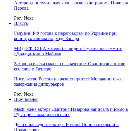
Астероид получил имя ярославского астронома Николая
Перова
Prev
Next
Власть
Галузин: РФ готова к переговорам по Украине при
конструктивном подходе Запада
МИД РФ: США хотели бы видеть Путина на саммите
«Двадцатки» в Майами
Захарова высказалась о назначениях Ованнисяна после
его слов о Гитлере
Посольство России выразило протест Молдавии из-за
задержания дипкурьеров
Prev
Next
Шоу-Бизнес
Mash: жена актера Дмитрия Назарова написала письмо в
ГД с призывом простить их
Дело о наследстве актера Романа Попова открыли в
Подмосковье