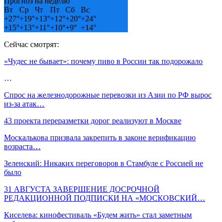
Прогноз на неделю
Вт
Ср
Чт
Пт
Сб
Вс
+
27°
+
19°
+
13°
+
12°
+
20°
+
24°
+
15°
+
13°
+
11°
+
10°
+
9°
+
14°
Сейчас смотрят:
«Чудес не бывает»: почему пиво в России так подорожало
…
Спрос на железнодорожные перевозки из Азии по РФ вырос
из-за атак…
43 проекта переразметки дорог реализуют в Москве
Москалькова призвала закрепить в законе верификацию
возраста…
Зеленский: Никаких переговоров в Стамбуле с Россией не
было
31 АВГУСТА ЗАВЕРШЕНИЕ ДОСРОЧНОЙ
РЕДАКЦИОННОЙ ПОДПИСКИ НА «МОСКОВСКИЙ…
Киселева: кинофестиваль «Будем жить» стал заметным