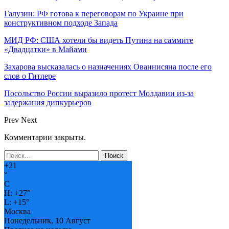
Галузин: РФ готова к переговорам по Украине при
конструктивном подходе Запада
МИД РФ: США хотели бы видеть Путина на саммите
«Двадцатки» в Майами
Захарова высказалась о назначениях Ованнисяна после его
слов о Гитлере
Посольство России выразило протест Молдавии из-за
задержания дипкурьеров
Prev
Next
Комментарии закрыты.
+
21
°
C
H:
+
27°
L:
+
15°
Москва
Понедельник, 10 Август