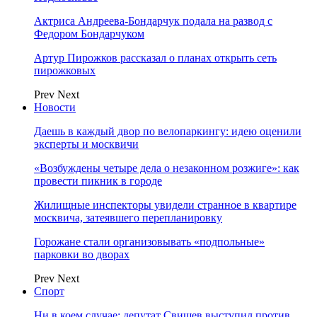
Актриса Андреева-Бондарчук подала на развод с
Федором Бондарчуком
Артур Пирожков рассказал о планах открыть сеть
пирожковых
Prev
Next
Новости
Даешь в каждый двор по велопаркингу: идею оценили
эксперты и москвичи
«Возбуждены четыре дела о незаконном розжиге»: как
провести пикник в городе
Жилищные инспекторы увидели странное в квартире
москвича, затеявшего перепланировку
Горожане стали организовывать «подпольные»
парковки во дворах
Prev
Next
Спорт
Ни в коем случае: депутат Свищев выступил против