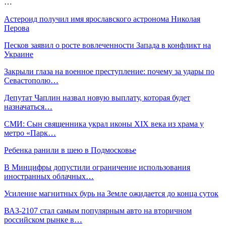
…
Астероид получил имя ярославского астронома Николая
Перова
Песков заявил о росте вовлеченности Запада в конфликт на
Украине
Закрыли глаза на военное преступление: почему за удары по
Севастополю…
Депутат Чаплин назвал новую выплату, которая будет
назначаться…
СМИ: Сын священника украл иконы XIX века из храма у
метро «Парк…
Ребенка ранили в шею в Подмосковье
В Минцифры допустили ограничение использования
иностранных облачных…
Усиление магнитных бурь на Земле ожидается до конца суток
ВАЗ-2107 стал самым популярным авто на вторичном
российском рынке в…