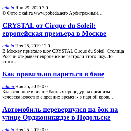
admin
Янв 29, 2020
3
0
© Фото с сайта www.pobeda.aero Арбитражный…
CRYSTAL от Cirque du Soleil:
европейская премьера в Москве
admin
Ноя 25, 2019
12
0
В Москву приехало шоу CRYSTAL Cirque du Soleil. Столица
России открывает европейские гастроли этого шоу. До
этого…
Как правильно париться в бане
admin
Ноя 25, 2019
0
0
Благотворное влияние банных процедур на организм
человека известно с древних времен - в парной кровь…
Автомобиль перевернулся на бок на
улице Орджоникидзе в Подольске
admin
Ноя 25, 2019
0
0