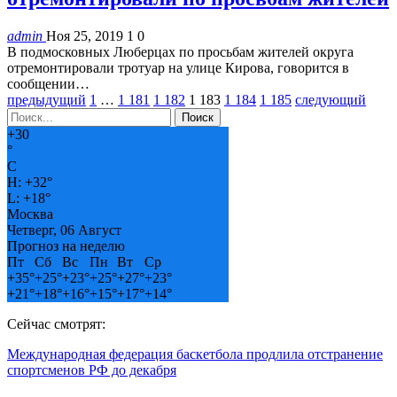
admin
Ноя 25, 2019
1
0
В подмосковных Люберцах по просьбам жителей округа
отремонтировали тротуар на улице Кирова, говорится в
сообщении…
предыдущий
1
…
1 181
1 182
1 183
1 184
1 185
следующий
+
30
°
C
H:
+
32°
L:
+
18°
Москва
Четверг, 06 Август
Прогноз на неделю
Пт
Сб
Вс
Пн
Вт
Ср
+
35°
+
25°
+
23°
+
25°
+
27°
+
23°
+
21°
+
18°
+
16°
+
15°
+
17°
+
14°
Сейчас смотрят:
Международная федерация баскетбола продлила отстранение
спортсменов РФ до декабря