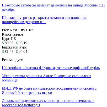
Некоторые автобусы изменят движение на западе Москвы с 21
декабря
Шантаж и угрозы: раскрыты детали изнасилования
полицейским девушки в…
Prev
Next
1 из 1 185
Курсы валют
Курс ЦБ
$
80.93
€
93.19
Биржевой курс
$
81.47
€
94.04
Рекомендуем:
Центробанк объяснил бабушкам, что такое цифровой рубль
Убийца главы района на Алтае Онищенко скончался в
больнице
МИД: РФ не будет инициатором восстановления связей с
Японией без встречных шагов
Локальные задержки наземного транспорта возможны в
Москве из-за непогоды