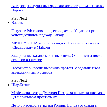
Астероид получил имя ярославского астронома Николая
Перова
Prev
Next
Власть
Галузин: РФ готова к переговорам по Украине при
конструктивном подходе Запада
МИД РФ: США хотели бы видеть Путина на саммите
«Двадцатки» в Майами
Захарова высказалась о назначениях Ованнисяна после
его слов о Гитлере
Посольство России выразило протест Молдавии из-за
задержания дипкурьеров
Prev
Next
Шоу-Бизнес
Mash: жена актера Дмитрия Назарова написала письмо в
ГД с призывом простить их
Дело о наследстве актера Романа Попова открыли в