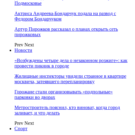
Подмосковье
Актриса Андреева-Бондарчук подала на развод с
Федором Бондарчуком
Артур Пирожков рассказал о планах открыть сеть
пирожковых
Prev
Next
Новости
«Возбуждены четыре дела о незаконном розжиге»: как
провести пикник в городе
Жилищные инспекторы увидели странное в квартире
москвича, затеявшего перепланировку
Горожане стали организовывать «подпольные»
парковки во дворах
Метростроитель пояснил, кто виноват, когда город
заливает, и что делать
Prev
Next
Спорт