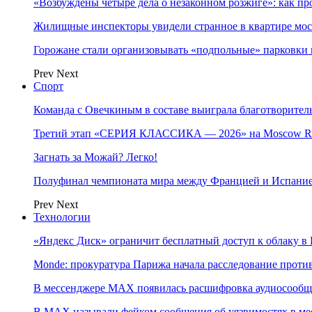
«Возбуждены четыре дела о незаконном розжиге»: как пр
Жилищные инспекторы увидели странное в квартире мос
Горожане стали организовывать «подпольные» парковки 
Prev
Next
Спорт
Команда с Овечкиным в составе выиграла благотворител
Третий этап «СЕРИЯ КЛАССИКА — 2026» на Moscow Ra
Загнать за Можай? Легко!
Полуфинал чемпионата мира между Францией и Испание
Prev
Next
Технологии
«Яндекс Диск» ограничит бесплатный доступ к облаку 
Monde: прокуратура Парижа начала расследование проти
В мессенджере MAX появилась расшифровка аудиосооб
В МAX называли фейком сообщения об уязвимостях в ме