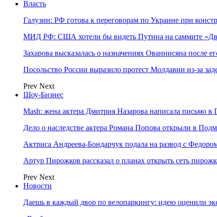
Власть
Галузин: РФ готова к переговорам по Украине при конст
МИД РФ: США хотели бы видеть Путина на саммите «Дв
Захарова высказалась о назначениях Ованнисяна после ег
Посольство России выразило протест Молдавии из-за за
Prev
Next
Шоу-Бизнес
Mash: жена актера Дмитрия Назарова написала письмо в 
Дело о наследстве актера Романа Попова открыли в Подм
Актриса Андреева-Бондарчук подала на развод с Федоро
Артур Пирожков рассказал о планах открыть сеть пирож
Prev
Next
Новости
Даешь в каждый двор по велопаркингу: идею оценили эк