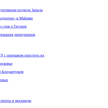
руктивном подходе Запада
адцатки» в Майами
о слов о Гитлере
держания дипкурьеров
ГД с призывом простить их
осковье
м Бондарчуком
ковых
сперты и москвичи