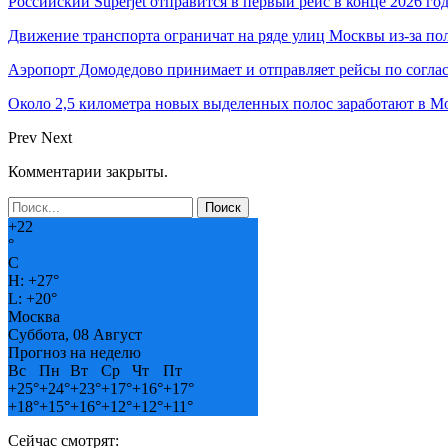
Российский Superjet отправится в первый рейс в конце 2026 го
Движение транспорта ограничат на ряде улиц Москвы из-за п
Аэропорт Домодедово принимает и отправляет рейсы по согла
Около 2,5 километра новых выделенных полос заработают в Мо
Prev
Next
Комментарии закрыты.
+
22
°
C
H:
+
27°
L:
+
20°
Москва
Суббота, 08 Август
Прогноз на неделю
Вс
Пн
Вт
Ср
Чт
Пт
+
25°
+
24°
+
23°
+
17°
+
16°
+
17°
+
18°
+
15°
+
16°
+
12°
+
12°
+
11°
Сейчас смотрят: