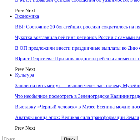
Prev
Next
Экономика
BBI: Состояние 20 богатейших россиян сократилось на п
Чукотка возглавила рейтинг регионов России с самыми 
В ОП предложили ввести праздничные выплаты ко Дню с
Юрист Георгиева: При инвалидности ребенка алименты пл
Prev
Next
Культура
Зашли на пять минут — вышли через час: почему Музе
Что необычное посмотреть в Зеленоградске Калинингра
Выставку «Черный человек» в Музее Есенина можно по
Аватары конца эпох: Великая сила трансформации Земли
Prev
Next