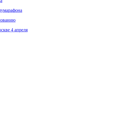
да
олумарафона
сованию
скве 4 апреля