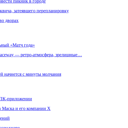
овести пикник в городе
квича, затеявшего перепланировку
во дворах
ьный «Матч года»
ceway — ретро‑атмосфера, зрелищные…
й начнется с минуты молчания
в ПК-приложении
в Маска и его компании X
щений
ссенджере