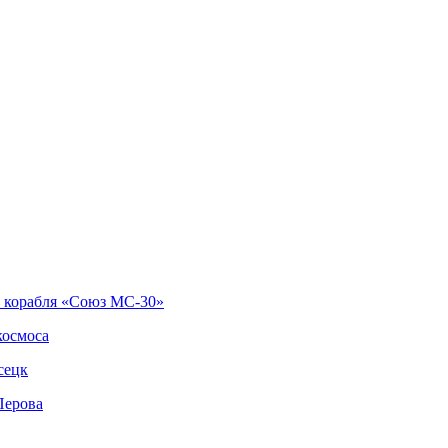
о корабля «Союз МС-30»
космоса
сецк
Перова