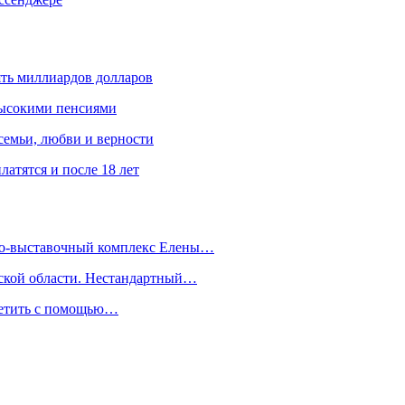
ять миллиардов долларов
высокими пенсиями
емьи, любви и верности
атятся и после 18 лет
йно-выставочный комплекс Елены…
дской области. Нестандартный…
сетить с помощью…