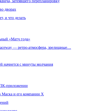
квича, затеявшего перепланировку
во дворах
т, и что делать
ьный «Матч года»
ceway — ретро‑атмосфера, зрелищные…
й начнется с минуты молчания
в ПК-приложении
в Маска и его компании X
щений
ссенджере