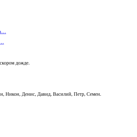
 в…
а…
 скором дожде.
, Никон, Денис, Давид, Василий, Петр, Семен.