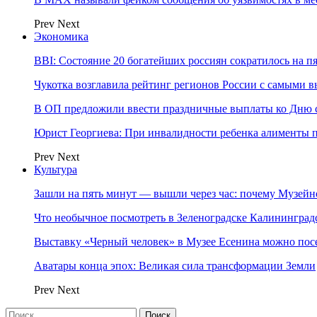
Prev
Next
Экономика
BBI: Состояние 20 богатейших россиян сократилось на п
Чукотка возглавила рейтинг регионов России с самыми 
В ОП предложили ввести праздничные выплаты ко Дню с
Юрист Георгиева: При инвалидности ребенка алименты пл
Prev
Next
Культура
Зашли на пять минут — вышли через час: почему Музе
Что необычное посмотреть в Зеленоградске Калинингра
Выставку «Черный человек» в Музее Есенина можно по
Аватары конца эпох: Великая сила трансформации Земли
Prev
Next