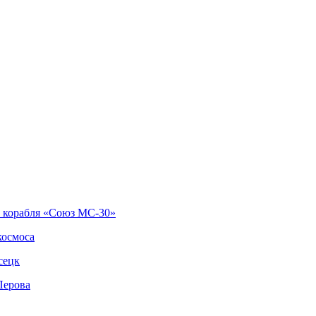
о корабля «Союз МС-30»
космоса
сецк
Перова