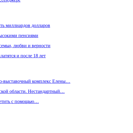
ять миллиардов долларов
высокими пенсиями
емьи, любви и верности
атятся и после 18 лет
йно-выставочный комплекс Елены…
дской области. Нестандартный…
сетить с помощью…