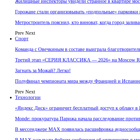
Жилищные инспекторы увидели странное в квартире мос
Горожане стали организовывать «подпольные» парковки 
Метростроитель пояснил, кто виноват, когда город заливае
Prev
Next
Спорт
Команда с Овечкиным в составе выиграла благотворител
Третий этап «СЕРИЯ КЛАССИКА — 2026» на Moscow Ra
Загнать за Можай? Легко!
Полуфинал чемпионата мира между Францией и Испание
Prev
Next
Технологии
«Яндекс Диск» ограничит бесплатный доступ к облаку 
Monde: прокуратура Парижа начала расследование проти
В мессенджере MAX появилась расшифровка аудиосооб
В МAX называли фейком сообщения об уязвимостях в ме