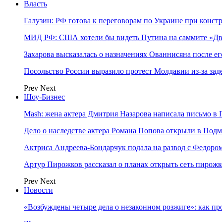
Власть
Галузин: РФ готова к переговорам по Украине при конст
МИД РФ: США хотели бы видеть Путина на саммите «Дв
Захарова высказалась о назначениях Ованнисяна после ег
Посольство России выразило протест Молдавии из-за за
Prev
Next
Шоу-Бизнес
Mash: жена актера Дмитрия Назарова написала письмо в 
Дело о наследстве актера Романа Попова открыли в Подм
Актриса Андреева-Бондарчук подала на развод с Федоро
Артур Пирожков рассказал о планах открыть сеть пирож
Prev
Next
Новости
«Возбуждены четыре дела о незаконном розжиге»: как пр