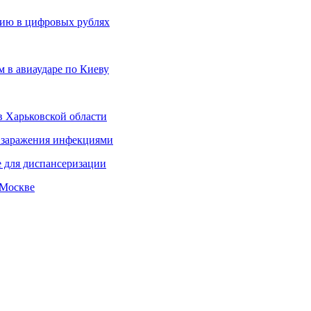
сию в цифровых рублях
 в авиаударе по Киеву
в Харьковской области
а заражения инфекциями
 для диспансеризации
 Москве