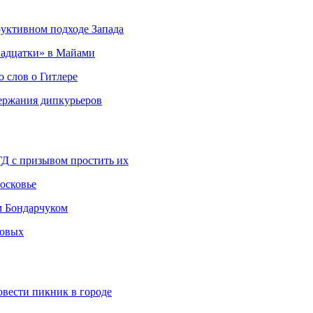
руктивном подходе Запада
адцатки» в Майами
о слов о Гитлере
держания дипкурьеров
ГД с призывом простить их
осковье
м Бондарчуком
ковых
овести пикник в городе