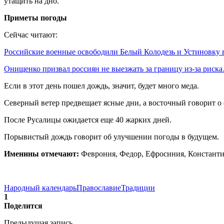
утащить на дно.
Приметы погоды
Сейчас читают:
Российские военные освободили Белый Колодезь и Устиновку
Онищенко призвал россиян не выезжать за границу из-за риск
Если в этот день пошел дождь, значит, будет много меда.
Северный ветер предвещает ясные дни, а восточный говорит о
После Русалицы ожидается еще 40 жарких дней.
Порывистый дождь говорит об улучшении погоды в будущем.
Именины отмечают:
Феврония, Федор, Ефросиния, Константин
Народный календарь
Православие
Традиции
1
Поделится
Предыдущая запись