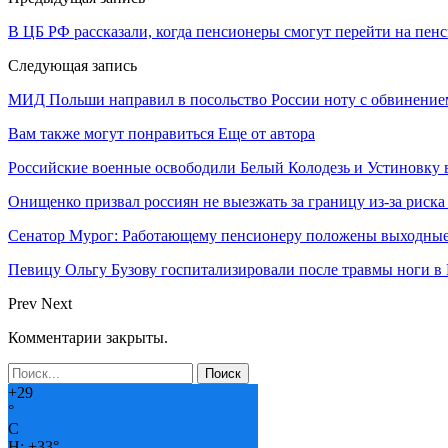
В ЦБ РФ рассказали, когда пенсионеры смогут перейти на пен
Следующая запись
МИД Польши направил в посольство России ноту с обвинением
Вам также могут понравиться
Еще от автора
Российские военные освободили Белый Колодезь и Устиновку 
Онищенко призвал россиян не выезжать за границу из-за риск
Сенатор Мурог: Работающему пенсионеру положены выходные
Певицу Ольгу Бузову госпитализировали после травмы ноги в
Prev
Next
Комментарии закрыты.
+
29
°
C
H:
+
33°