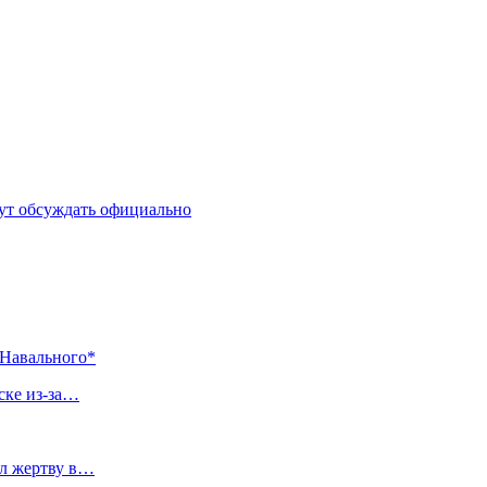
дут обсуждать официально
 Навального*
ске из-за…
ал жертву в…