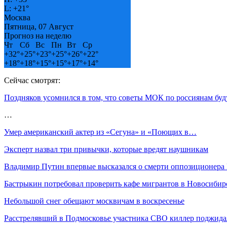
L:
+
21°
Москва
Пятница, 07 Август
Прогноз на неделю
Чт
Сб
Вс
Пн
Вт
Ср
+
32°
+
25°
+
23°
+
25°
+
26°
+
22°
+
18°
+
18°
+
15°
+
15°
+
17°
+
14°
Сейчас смотрят:
Поздняков усомнился в том, что советы МОК по россиянам бу
…
Умер американский актер из «Сегуна» и «Поющих в…
Эксперт назвал три привычки, которые вредят наушникам
Владимир Путин впервые высказался о смерти оппозиционера
Бастрыкин потребовал проверить кафе мигрантов в Новосибир
Небольшой снег обещают москвичам в воскресенье
Расстрелявший в Подмосковье участника СВО киллер поджид