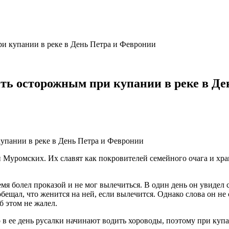
и купании в реке в День Петра и Февронии
ть осторожным при купании в реке в Де
 Муромских. Их славят как покровителей семейного очага и хр
мя болел проказой и не мог вылечиться. В один день он увидел 
бещал, что женится на ней, если вылечится. Однако слова он не
б этом не жалел.
о в ее день русалки начинают водить хороводы, поэтому при ку