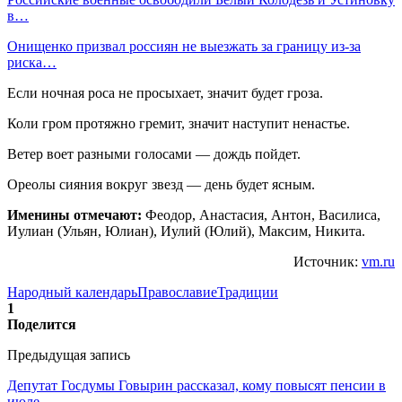
в…
Онищенко призвал россиян не выезжать за границу из-за
риска…
Если ночная роса не просыхает, значит будет гроза.
Коли гром протяжно гремит, значит наступит ненастье.
Ветер воет разными голосами — дождь пойдет.
Ореолы сияния вокруг звезд — день будет ясным.
Именины отмечают:
Феодор, Анастасия, Антон, Василиса,
Иулиан (Ульян, Юлиан), Иулий (Юлий), Максим, Никита.
Источник:
vm.ru
Народный календарь
Православие
Традиции
1
Поделится
Предыдущая запись
Депутат Госдумы Говырин рассказал, кому повысят пенсии в
июле