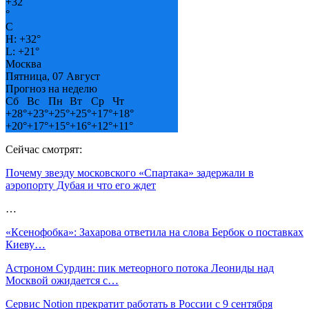
+
32
°
C
H:
+
32°
L:
+
21°
Москва
Пятница, 07 Август
Прогноз на неделю
Сб
Вс
Пн
Вт
Ср
Чт
+
28°
+
23°
+
25°
+
25°
+
17°
+
18°
+
20°
+
17°
+
15°
+
16°
+
12°
+
11°
Сейчас смотрят:
Почему звезду московского «Спартака» задержали в
аэропорту Дубая и что его ждет
…
«Ксенофобка»: Захарова ответила на слова Бербок о поставках
Киеву…
Астроном Сурдин: пик метеорного потока Леониды над
Москвой ожидается с…
Сервис Notion прекратит работать в России с 9 сентября