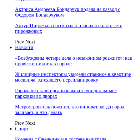
Актриса Андреева-Бондарчук подала на развод с
Федором Бондарчуком
Артур Пирожков рассказал о планах открыть сеть
пирожковых
Prev
Next
Новости
«Возбуждены четыре дела о незаконном розжиге»: как
провести пикник в городе
Жилищные инспекторы увидели странное в квартире
москвича, затеявшего перепланировку
Горожане стали организовывать «подпольные»
парковки во дворах
Метростроитель пояснил, кто виноват, когда город
заливает, и что делать
Prev
Next
Спорт
Команда с Овечкиным в составе выиграла