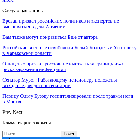
Следующая запись
Ереван призвал российских политиков и экспертов не
вмешиваться в дела Армении
Вам также могут понравиться
Еще от автора
Российские военные освободили Белый Колодезь и Устиновку
в Харьковской области
Онищенко призвал россиян не выезжать за границу из-за
риска заражения инфекциями
Сенатор Мурог: Работающему пенсионеру положены
выходные для диспансеризации
Певицу Ольгу Бузову госпитализировали после травмы ноги
в Москве
Prev
Next
Комментарии закрыты.