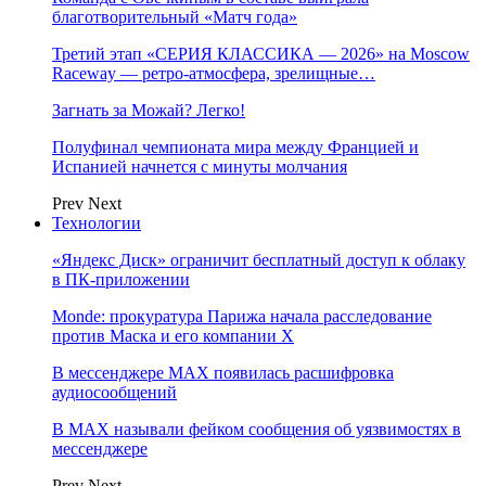
благотворительный «Матч года»
Третий этап «СЕРИЯ КЛАССИКА — 2026» на Moscow
Raceway — ретро‑атмосфера, зрелищные…
Загнать за Можай? Легко!
Полуфинал чемпионата мира между Францией и
Испанией начнется с минуты молчания
Prev
Next
Технологии
«Яндекс Диск» ограничит бесплатный доступ к облаку
в ПК-приложении
Monde: прокуратура Парижа начала расследование
против Маска и его компании X
В мессенджере MAX появилась расшифровка
аудиосообщений
В МAX называли фейком сообщения об уязвимостях в
мессенджере
Prev
Next