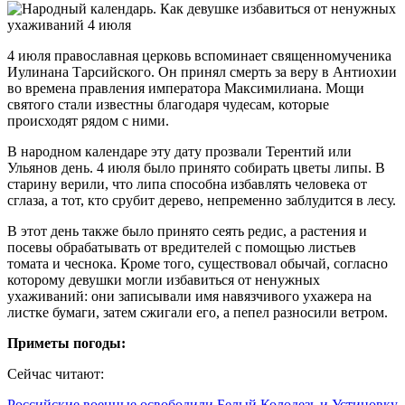
4 июля православная церковь вспоминает священномученика
Иулинана Тарсийского. Он принял смерть за веру в Антиохии
во времена правления императора Максимилиана. Мощи
святого стали известны благодаря чудесам, которые
происходят рядом с ними.
В народном календаре эту дату прозвали Терентий или
Ульянов день. 4 июля было принято собирать цветы липы. В
старину верили, что липа способна избавлять человека от
сглаза, а тот, кто срубит дерево, непременно заблудится в лесу.
В этот день также было принято сеять редис, а растения и
посевы обрабатывать от вредителей с помощью листьев
томата и чеснока. Кроме того, существовал обычай, согласно
которому девушки могли избавиться от ненужных
ухаживаний: они записывали имя навязчивого ухажера на
листке бумаги, затем сжигали его, а пепел разносили ветром.
Приметы погоды:
Сейчас читают:
Российские военные освободили Белый Колодезь и Устиновку