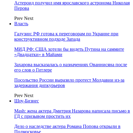
Астероид получил имя ярославского астронома Николая
Перова
Prev
Next
Власть
Галузин: РФ готова к переговорам по Украине при
конструктивном подходе Запада
МИД РФ: США хотели бы видеть Путина на саммите
«Двадцатки» в Майами
Захарова высказалась о назначениях Ованнисяна после
его слов о Гитлере
Посольство России выразило протест Молдавии из-за
задержания дипкурьеров
Prev
Next
Шоу-Бизнес
Mash: жена актера Дмитрия Назарова написала письмо в
ГД с призывом простить их
Дело о наследстве актера Романа Попова открыли в
Подмосковье