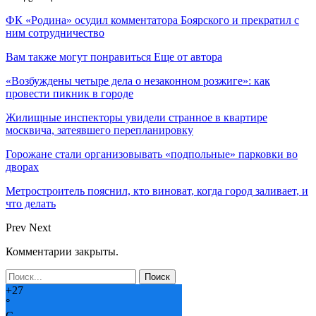
ФК «Родина» осудил комментатора Боярского и прекратил с
ним сотрудничество
Вам также могут понравиться
Еще от автора
«Возбуждены четыре дела о незаконном розжиге»: как
провести пикник в городе
Жилищные инспекторы увидели странное в квартире
москвича, затеявшего перепланировку
Горожане стали организовывать «подпольные» парковки во
дворах
Метростроитель пояснил, кто виноват, когда город заливает, и
что делать
Prev
Next
Комментарии закрыты.
+
27
°
C