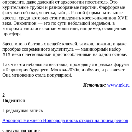
определить даже далекий от археологии посетитель. Это
курительные трубки и разнообразные перстни. Фарфоровые
фигурки собачки, ягненка, зайца. Разной формы нательные
кресты, среди которых стоит выделить крест-энколпион XVII
века. Энколпион — это по сути небольшой медальон, в
котором хранились святые мощи или, например, освященная
просфора.
Здесь много бытовых вещей: ключей, замков, ножниц и даже
прообраз современного мультитула — маникюрный набор
XIX века с несколькими приспособлениями на одной основе.
Так что эта небольшая выставка, проходящая в рамках форума
«Территория будущего. Москва-2030», и обучит, и развлечет.
Она мгновенно стала популярной.
Источник:
www.mk.ru
2
Поделится
Предыдущая запись
Аэропорт Нижнего Новгорода вновь открыт на прием рейсов
Следующая запись