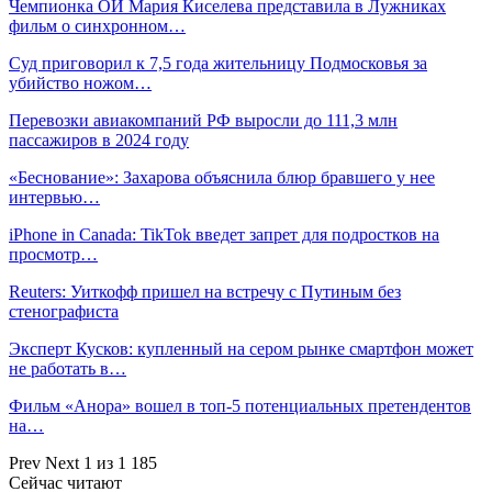
Чемпионка ОИ Мария Киселева представила в Лужниках
фильм о синхронном…
Суд приговорил к 7,5 года жительницу Подмосковья за
убийство ножом…
Перевозки авиакомпаний РФ выросли до 111,3 млн
пассажиров в 2024 году
«Беснование»: Захарова объяснила блюр бравшего у нее
интервью…
iPhone in Canada: TikTok введет запрет для подростков на
просмотр…
Reuters: Уиткофф пришел на встречу с Путиным без
стенографиста
Эксперт Кусков: купленный на сером рынке смартфон может
не работать в…
Фильм «Анора» вошел в топ-5 потенциальных претендентов
на…
Prev
Next
1 из 1 185
Сейчас читают