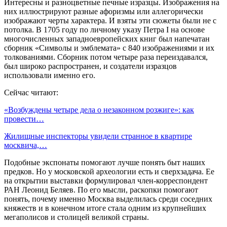
Интересны и разноцветные печные изразцы. Изображения на
них иллюстрируют разные афоризмы или аллегорически
изображают черты характера. И взяты эти сюжеты были не с
потолка. В 1705 году по личному указу Петра I на основе
многочисленных западноевропейских книг был напечатан
сборник «Символы и эмблемата» с 840 изображениями и их
толкованиями. Сборник потом четыре раза переиздавался,
был широко распространен, и создатели изразцов
использовали именно его.
Сейчас читают:
«Возбуждены четыре дела о незаконном розжиге»: как
провести…
Жилищные инспекторы увидели странное в квартире
москвича,…
Подобные экспонаты помогают лучше понять быт наших
предков. Но у московской археологии есть и сверхзадача. Ее
на открытии выставки формулировал член-корреспондент
РАН Леонид Беляев. По его мысли, раскопки помогают
понять, почему именно Москва выделилась среди соседних
княжеств и в конечном итоге стала одним из крупнейших
мегаполисов и столицей великой страны.