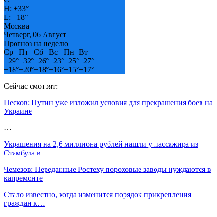
H:
+
33°
L:
+
18°
Москва
Четверг, 06 Август
Прогноз на неделю
Ср
Пт
Сб
Вс
Пн
Вт
+
29°
+
32°
+
26°
+
23°
+
25°
+
27°
+
18°
+
20°
+
18°
+
16°
+
15°
+
17°
Сейчас смотрят:
Песков: Путин уже изложил условия для прекращения боев на
Украине
…
Украшения на 2,6 миллиона рублей нашли у пассажира из
Стамбула в…
Чемезов: Переданные Ростеху пороховые заводы нуждаются в
капремонте
Стало известно, когда изменится порядок прикрепления
граждан к…