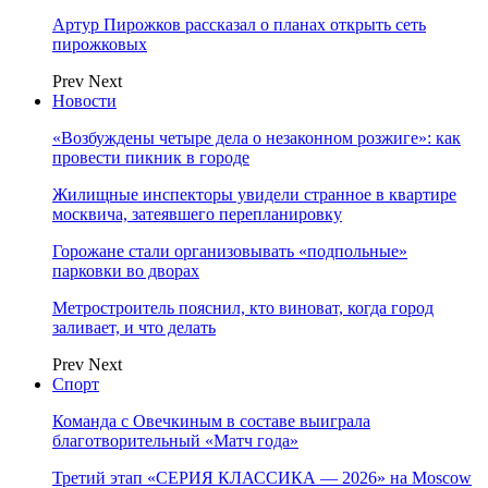
Артур Пирожков рассказал о планах открыть сеть
пирожковых
Prev
Next
Новости
«Возбуждены четыре дела о незаконном розжиге»: как
провести пикник в городе
Жилищные инспекторы увидели странное в квартире
москвича, затеявшего перепланировку
Горожане стали организовывать «подпольные»
парковки во дворах
Метростроитель пояснил, кто виноват, когда город
заливает, и что делать
Prev
Next
Спорт
Команда с Овечкиным в составе выиграла
благотворительный «Матч года»
Третий этап «СЕРИЯ КЛАССИКА — 2026» на Moscow