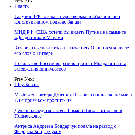
Prev
Next
Власть
Галузин: РФ готова к переговорам по Украине при
конструктивном подходе Запада
МИД РФ: США хотели бы видеть Путина на саммите
«Двадцатки» в Майами
Захарова высказалась о назначениях Ованнисяна после
его слов о Гитлере
Посольство России выразило протест Молдавии из-за
задержания дипкурьеров
Prev
Next
Шоу-Бизнес
Mash: жена актера Дмитрия Назарова написала письмо в
ГД с призывом простить их
Дело о наследстве актера Романа Попова открыли в
Подмосковье
Актриса Андреева-Бондарчук подала на развод с
Федором Бондарчуком