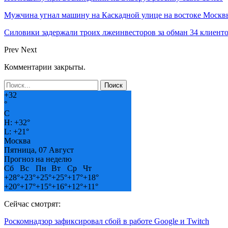
Мужчина угнал машину на Каскадной улице на востоке Москвы
Силовики задержали троих лжеинвесторов за обман 34 клиент
Prev
Next
Комментарии закрыты.
+
32
°
C
H:
+
32°
L:
+
21°
Москва
Пятница, 07 Август
Прогноз на неделю
Сб
Вс
Пн
Вт
Ср
Чт
+
28°
+
23°
+
25°
+
25°
+
17°
+
18°
+
20°
+
17°
+
15°
+
16°
+
12°
+
11°
Сейчас смотрят:
Роскомнадзор зафиксировал сбой в работе Google и Twitch