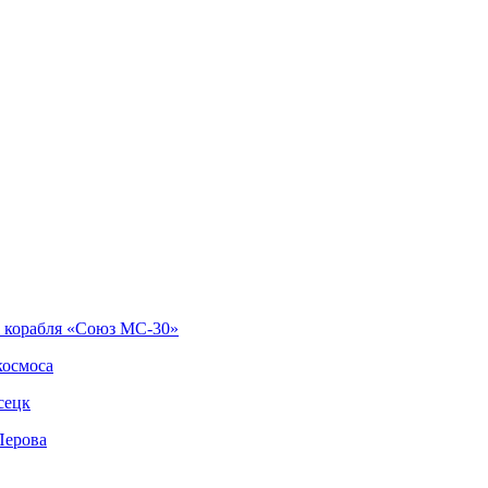
о корабля «Союз МС-30»
космоса
сецк
Перова