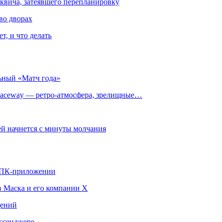
квича, затеявшего перепланировку
во дворах
т, и что делать
ьный «Матч года»
ceway — ретро‑атмосфера, зрелищные…
й начнется с минуты молчания
в ПК-приложении
в Маска и его компании X
щений
ссенджере