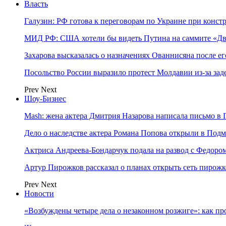
Власть
Галузин: РФ готова к переговорам по Украине при конст
МИД РФ: США хотели бы видеть Путина на саммите «Дв
Захарова высказалась о назначениях Ованнисяна после ег
Посольство России выразило протест Молдавии из-за за
Prev
Next
Шоу-Бизнес
Mash: жена актера Дмитрия Назарова написала письмо в 
Дело о наследстве актера Романа Попова открыли в Подм
Актриса Андреева-Бондарчук подала на развод с Федоро
Артур Пирожков рассказал о планах открыть сеть пирож
Prev
Next
Новости
«Возбуждены четыре дела о незаконном розжиге»: как пр