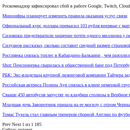
Роскомнадзор зафиксировал сбой в работе Google, Twitch, Clou
Минцифры планирует изменить правила оказания услуг связи
Официальный курс доллара превысил 103 рубля впервые с март
Силовики предотвратили хищение почти одного миллиона у 
Силуанов рассказал, сколько составит средний размер страхов
Россиянка снялась топлес в Кабардино-Балкарии , чем разозли
Shot: Пенсионерка сварилась в общественной бане под Петерб
РБК: Экс-владельца крупной лизинговой компании Тайчера з
Российская актриса Полина Аун снялась в клипе немецкой г
Свыше 450 автобусов запустят до кладбищ столицы в Вербное 
Младшая дочь Заворотнюк пришла на ее могилу с отцом Чер
Томас Тухель стал главным тренером сборной Англии по футб
Prev
Next
1 из 1 185
Сейчас читают