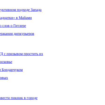
руктивном подходе Запада
адцатки» в Майами
о слов о Гитлере
держания дипкурьеров
ГД с призывом простить их
осковье
м Бондарчуком
ковых
овести пикник в городе