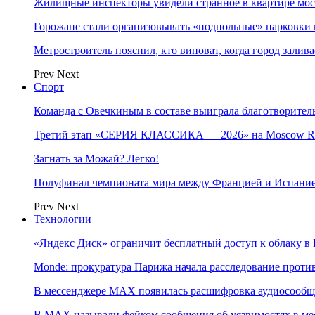
Жилищные инспекторы увидели странное в квартире мос
Горожане стали организовывать «подпольные» парковки 
Метростроитель пояснил, кто виноват, когда город заливае
Prev
Next
Спорт
Команда с Овечкиным в составе выиграла благотворител
Третий этап «СЕРИЯ КЛАССИКА — 2026» на Moscow Ra
Загнать за Можай? Легко!
Полуфинал чемпионата мира между Францией и Испание
Prev
Next
Технологии
«Яндекс Диск» ограничит бесплатный доступ к облаку 
Monde: прокуратура Парижа начала расследование проти
В мессенджере MAX появилась расшифровка аудиосооб
В МAX называли фейком сообщения об уязвимостях в ме