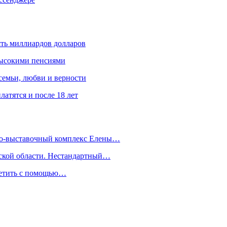
ять миллиардов долларов
высокими пенсиями
емьи, любви и верности
атятся и после 18 лет
йно-выставочный комплекс Елены…
дской области. Нестандартный…
сетить с помощью…