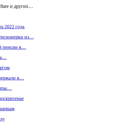
dflare и других…
а 2022 года
пенсионерки из…
ой пенсии в…
ла…
ургом
адержали в…
руппы…
воскресенье
нышевым
олу