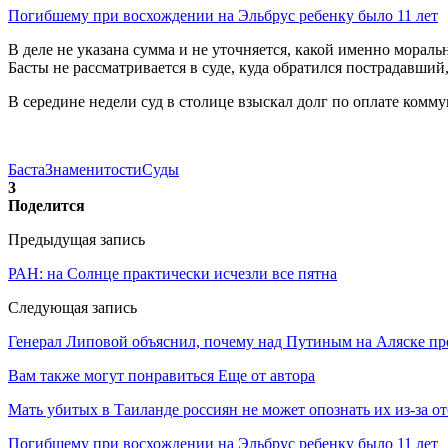
Погибшему при восхождении на Эльбрус ребенку было 11 лет
В деле не указана сумма и не уточняется, какой именно морал
Басты не рассматривается в суде, куда обратился пострадавший
В середине недели суд в столице взыскал долг по оплате ком
Баста
Знаменитости
Суды
3
Поделится
Предыдущая запись
РАН: на Солнце практически исчезли все пятна
Следующая запись
Генерал Липовой объяснил, почему над Путиным на Аляске пр
Вам также могут понравиться
Еще от автора
Мать убитых в Таиланде россиян не может опознать их из-за о
Погибшему при восхождении на Эльбрус ребенку было 11 лет