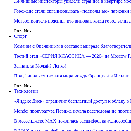
Жилищные инспекторы увидели странное в квартире мос
Горожане стали организовывать «подпольные» парковки 
Метростроитель пояснил, кто виноват, когда город заливае
Prev
Next
Спорт
Команда с Овечкиным в составе выиграла благотворител
Третий этап «СЕРИЯ КЛАССИКА — 2026» на Moscow Ra
Загнать за Можай? Легко!
Полуфинал чемпионата мира между Францией и Испание
Prev
Next
Технологии
«Яндекс Диск» ограничит бесплатный доступ к облаку 
Monde: прокуратура Парижа начала расследование проти
В мессенджере MAX появилась расшифровка аудиосооб
В МAX называли фейком сообщения об уязвимостях в ме