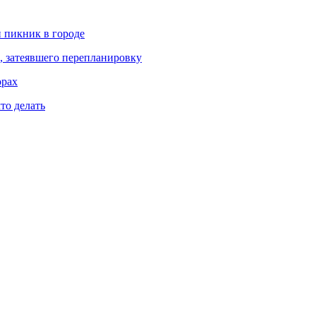
и пикник в городе
, затеявшего перепланировку
орах
что делать