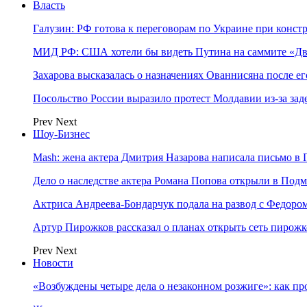
Власть
Галузин: РФ готова к переговорам по Украине при конст
МИД РФ: США хотели бы видеть Путина на саммите «Дв
Захарова высказалась о назначениях Ованнисяна после ег
Посольство России выразило протест Молдавии из-за за
Prev
Next
Шоу-Бизнес
Mash: жена актера Дмитрия Назарова написала письмо в 
Дело о наследстве актера Романа Попова открыли в Подм
Актриса Андреева-Бондарчук подала на развод с Федоро
Артур Пирожков рассказал о планах открыть сеть пирож
Prev
Next
Новости
«Возбуждены четыре дела о незаконном розжиге»: как пр