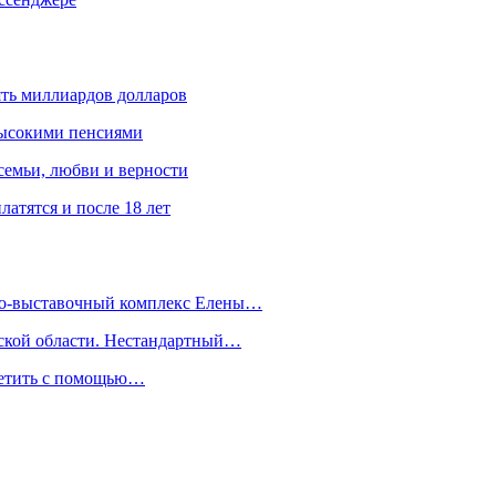
ять миллиардов долларов
высокими пенсиями
емьи, любви и верности
атятся и после 18 лет
йно-выставочный комплекс Елены…
дской области. Нестандартный…
сетить с помощью…