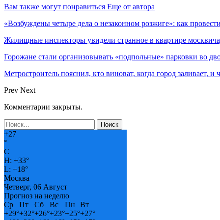
Вам также могут понравиться
Еще от автора
«Возбуждены четыре дела о незаконном розжиге»: как провест
Жилищные инспекторы увидели странное в квартире москвича
Горожане стали организовывать «подпольные» парковки во дв
Метростроитель пояснил, кто виноват, когда город заливает, и 
Prev
Next
Комментарии закрыты.
+
27
°
C
H:
+
33°
L:
+
18°
Москва
Четверг, 06 Август
Прогноз на неделю
Ср
Пт
Сб
Вс
Пн
Вт
+
29°
+
32°
+
26°
+
23°
+
25°
+
27°