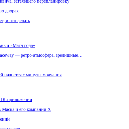
квича, затеявшего перепланировку
во дворах
т, и что делать
ьный «Матч года»
ceway — ретро‑атмосфера, зрелищные…
й начнется с минуты молчания
в ПК-приложении
в Маска и его компании X
щений
ссенджере