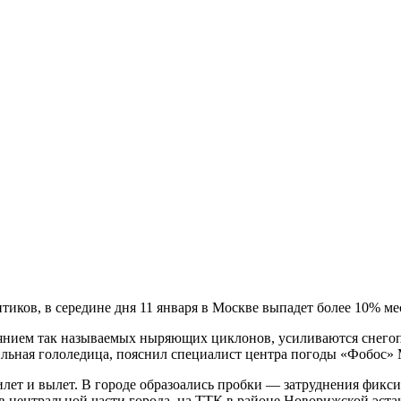
иков, в середине дня 11 января в Москве выпадет более 10% ме
лиянием так называемых ныряющих циклонов, усиливаются снего
сильная гололедица, пояснил специалист центра погоды «Фобос»
илет и вылет. В городе образоались пробки — затруднения фикс
 центральной части города, на ТТК в районе Новорижской эст