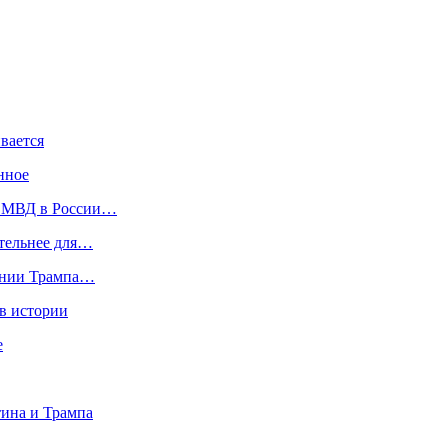
вается
нное
и МВД в России…
ательнее для…
шении Трампа…
в истории
е
тина и Трампа