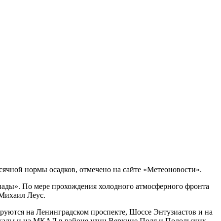
сячной нормы осадков, отмечено на сайте «Метеоновости».
пады». По мере прохождения холодного атмосферного фронта
 Михаил Леус.
ируются на Ленинградском проспекте, Шоссе Энтузиастов и на
акады и на МКАД в районе улиц Верхние Поля и Подольских