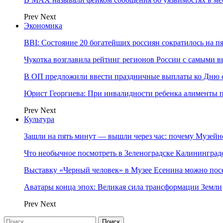
Prev
Next
Экономика
BBI: Состояние 20 богатейших россиян сократилось на п
Чукотка возглавила рейтинг регионов России с самыми 
В ОП предложили ввести праздничные выплаты ко Дню с
Юрист Георгиева: При инвалидности ребенка алименты пл
Prev
Next
Культура
Зашли на пять минут — вышли через час: почему Музе
Что необычное посмотреть в Зеленоградске Калинингра
Выставку «Черный человек» в Музее Есенина можно по
Аватары конца эпох: Великая сила трансформации Земли
Prev
Next