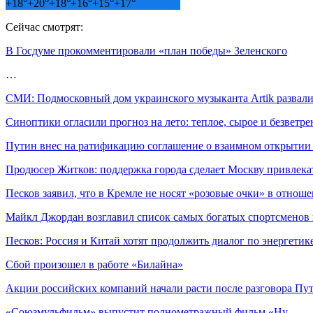
+
18°
+
20°
+
18°
+
16°
+
15°
+
17°
Сейчас смотрят:
В Госдуме прокомментировали «план победы» Зеленского
…
СМИ: Подмосковный дом украинского музыканта Artik развали
Синоптики огласили прогноз на лето: теплое, сырое и безветре
Путин внес на ратификацию соглашение о взаимном открыти
Продюсер Житков: поддержка города сделает Москву привлек
Песков заявил, что в Кремле не носят «розовые очки» в отно
Майкл Джордан возглавил список самых богатых спортсменов 
Песков: Россия и Китай хотят продолжить диалог по энергетик
Сбой произошел в работе «Билайна»
Акции российских компаний начали расти после разговора Пу
«Союзмульфильм» выпустит полнометражный фильм «Ну,…