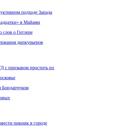
руктивном подходе Запада
адцатки» в Майами
о слов о Гитлере
держания дипкурьеров
ГД с призывом простить их
осковье
м Бондарчуком
ковых
овести пикник в городе