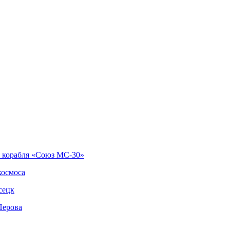
о корабля «Союз МС-30»
космоса
сецк
Перова