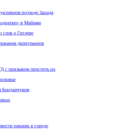
руктивном подходе Запада
адцатки» в Майами
о слов о Гитлере
держания дипкурьеров
ГД с призывом простить их
осковье
м Бондарчуком
ковых
овести пикник в городе