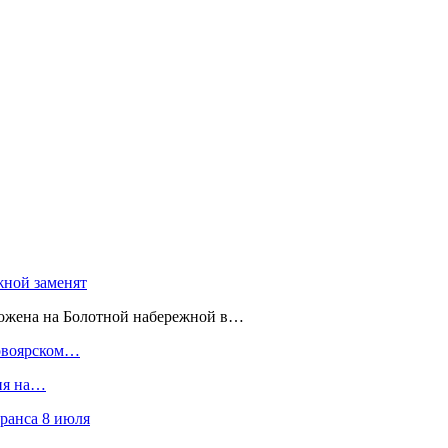
жной заменят
ложена на Болотной набережной в…
совоярском…
ния на…
ранса 8 июля