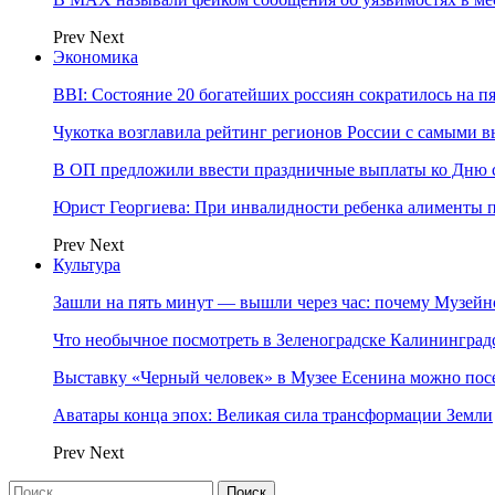
Prev
Next
Экономика
BBI: Состояние 20 богатейших россиян сократилось на п
Чукотка возглавила рейтинг регионов России с самыми 
В ОП предложили ввести праздничные выплаты ко Дню с
Юрист Георгиева: При инвалидности ребенка алименты пл
Prev
Next
Культура
Зашли на пять минут — вышли через час: почему Музе
Что необычное посмотреть в Зеленоградске Калинингра
Выставку «Черный человек» в Музее Есенина можно по
Аватары конца эпох: Великая сила трансформации Земли
Prev
Next