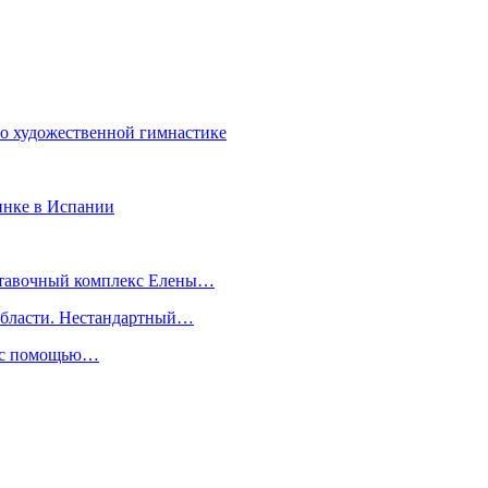
о художественной гимнастике
инке в Испании
ыставочный комплекс Елены…
 области. Нестандартный…
ь с помощью…