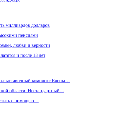
ять миллиардов долларов
высокими пенсиями
емьи, любви и верности
атятся и после 18 лет
йно-выставочный комплекс Елены…
дской области. Нестандартный…
сетить с помощью…