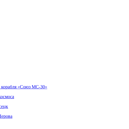
о корабля «Союз МС-30»
космоса
сецк
Перова