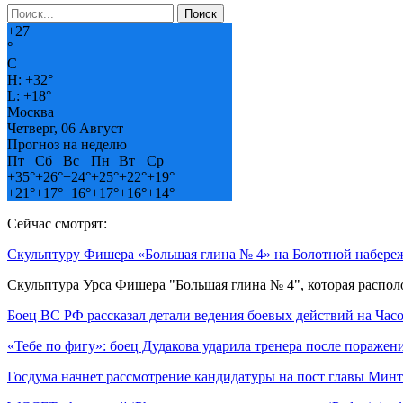
+
27
°
C
H:
+
32°
L:
+
18°
Москва
Четверг, 06 Август
Прогноз на неделю
Пт
Сб
Вс
Пн
Вт
Ср
+
35°
+
26°
+
24°
+
25°
+
22°
+
19°
+
21°
+
17°
+
16°
+
17°
+
16°
+
14°
Сейчас смотрят:
Скульптуру Фишера «Большая глина № 4» на Болотной набере
Скульптура Урса Фишера "Большая глина № 4", которая распо
Боец ВС РФ рассказал детали ведения боевых действий на Ча
«Тебе по фигу»: боец Дудакова ударила тренера после пораже
Госдума начнет рассмотрение кандидатуры на пост главы Минт