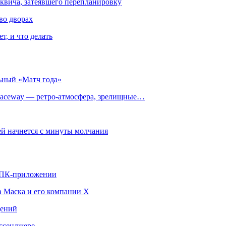
квича, затеявшего перепланировку
во дворах
т, и что делать
ьный «Матч года»
ceway — ретро‑атмосфера, зрелищные…
й начнется с минуты молчания
в ПК-приложении
в Маска и его компании X
щений
ссенджере