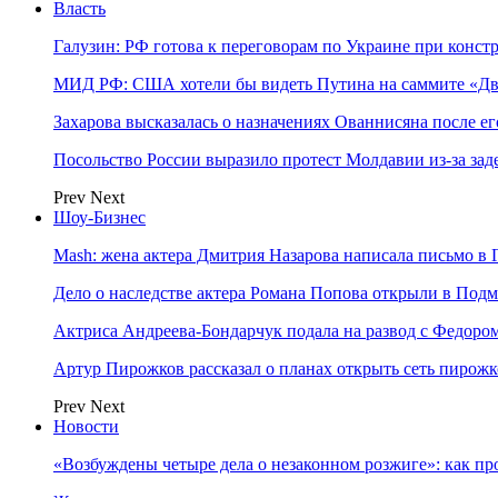
Власть
Галузин: РФ готова к переговорам по Украине при конст
МИД РФ: США хотели бы видеть Путина на саммите «Дв
Захарова высказалась о назначениях Ованнисяна после ег
Посольство России выразило протест Молдавии из-за за
Prev
Next
Шоу-Бизнес
Mash: жена актера Дмитрия Назарова написала письмо в 
Дело о наследстве актера Романа Попова открыли в Подм
Актриса Андреева-Бондарчук подала на развод с Федоро
Артур Пирожков рассказал о планах открыть сеть пирож
Prev
Next
Новости
«Возбуждены четыре дела о незаконном розжиге»: как пр