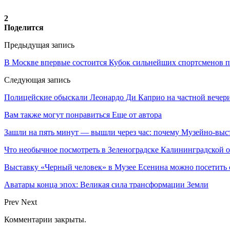
2
Поделится
Предыдущая запись
В Москве впервые состоится Кубок сильнейших спортсменов п
Следующая запись
Полицейские обыскали Леонардо Ди Каприо на частной вечер
Вам также могут понравиться
Еще от автора
Зашли на пять минут — вышли через час: почему Музейно-в
Что необычное посмотреть в Зеленоградске Калининградской
Выставку «Черный человек» в Музее Есенина можно посетит
Аватары конца эпох: Великая сила трансформации Земли
Prev
Next
Комментарии закрыты.