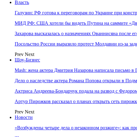
Власть
Галузин: РФ готова к переговорам по Украине при конст
МИД РФ: США хотели бы видеть Путина на саммите «Дв
Захарова высказалась о назначениях Ованнисяна после ег
Посольство России выразило протест Молдавии из-за за
Prev
Next
Шоу-Бизнес
Mash: жена актера Дмитрия Назарова написала письмо в 
Дело о наследстве актера Романа Попова открыли в Подм
Актриса Андреева-Бондарчук подала на развод с Федоро
Артур Пирожков рассказал о планах открыть сеть пирож
Prev
Next
Новости
«Возбуждены четыре дела о незаконном розжиге»: как пр