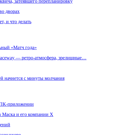
квича, затеявшего перепланировку
во дворах
т, и что делать
ьный «Матч года»
ceway — ретро‑атмосфера, зрелищные…
й начнется с минуты молчания
в ПК-приложении
в Маска и его компании X
щений
ссенджере