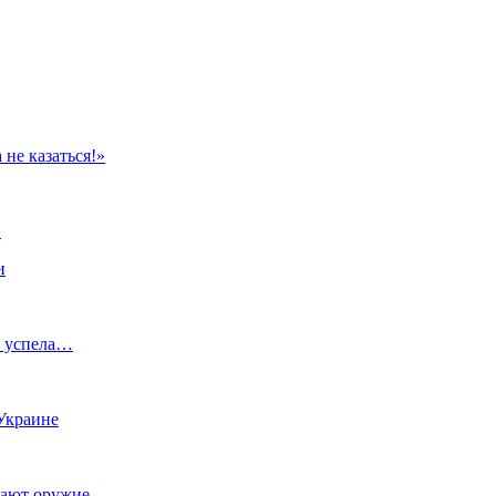
не казаться!»
Ф
и
е успела…
Украине
вают оружие