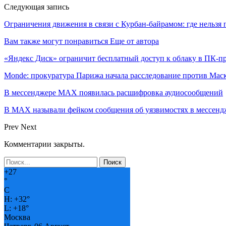
Следующая запись
Ограничения движения в связи с Курбан-байрамом: где нельзя 
Вам также могут понравиться
Еще от автора
«Яндекс Диск» ограничит бесплатный доступ к облаку в ПК-
Monde: прокуратура Парижа начала расследование против Мас
В мессенджере MAX появилась расшифровка аудиосообщений
В МAX называли фейком сообщения об уязвимостях в мессенд
Prev
Next
Комментарии закрыты.
+
27
°
C
H:
+
32°
L:
+
18°
Москва