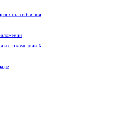
проехать 5 и 6 июня
приложении
ка и его компании X
жере