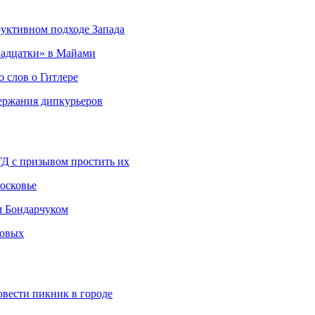
руктивном подходе Запада
адцатки» в Майами
о слов о Гитлере
держания дипкурьеров
ГД с призывом простить их
осковье
м Бондарчуком
ковых
овести пикник в городе