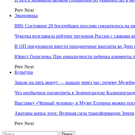
Prev
Next
Экономика
BBI: Состояние 20 богатейших россиян сократилось на п
Чукотка возглавила рейтинг регионов России с самыми 
В ОП предложили ввести праздничные выплаты ко Дню с
Юрист Георгиева: При инвалидности ребенка алименты пл
Prev
Next
Культура
Зашли на пять минут — вышли через час: почему Музе
Что необычное посмотреть в Зеленоградске Калинингра
Выставку «Черный человек» в Музее Есенина можно по
Аватары конца эпох: Великая сила трансформации Земли
Prev
Next