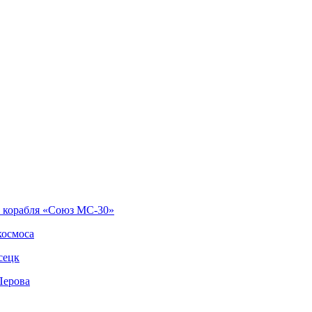
о корабля «Союз МС-30»
космоса
сецк
Перова