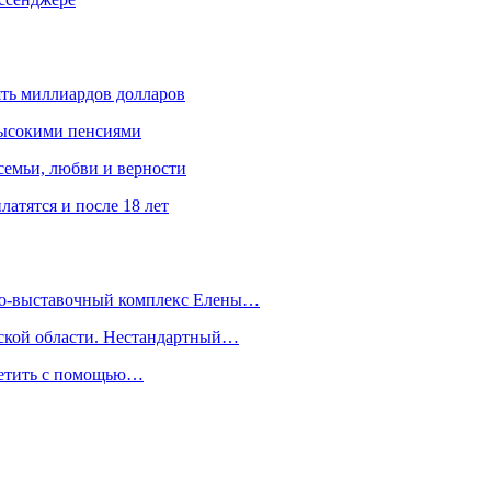
ять миллиардов долларов
высокими пенсиями
емьи, любви и верности
атятся и после 18 лет
йно-выставочный комплекс Елены…
дской области. Нестандартный…
сетить с помощью…