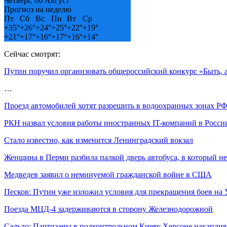
Четверг, 06 Август
Прогноз на неделю
Пт
Сб
Вс
Пн
Вт
Ср
+
35°
+
26°
+
24°
+
25°
+
22°
+
19°
+
21°
+
17°
+
16°
+
17°
+
16°
+
14°
Сейчас смотрят:
Путин поручил организовать общероссийский конкурс «Быть, а 
…
Проезд автомобилей хотят разрешить в водоохранных зонах Р
РКН назвал условия работы иностранных IT-компаний в Росси
Стало известно, как изменится Ленинградский вокзал
Женщина в Перми разбила палкой дверь автобуса, в который н
Медведев заявил о неминуемой гражданской войне в США
Песков: Путин уже изложил условия для прекращения боев на 
Поезда МЦД-4 задерживаются в сторону Железнодорожной
Сальдо: Партизаны в подконтрольном Киеву Херсоне накапли