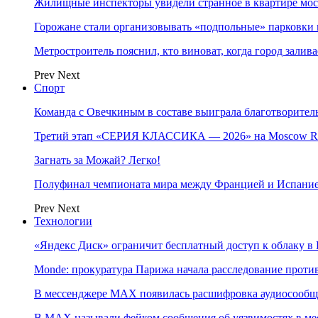
Жилищные инспекторы увидели странное в квартире мос
Горожане стали организовывать «подпольные» парковки 
Метростроитель пояснил, кто виноват, когда город заливае
Prev
Next
Спорт
Команда с Овечкиным в составе выиграла благотворител
Третий этап «СЕРИЯ КЛАССИКА — 2026» на Moscow Ra
Загнать за Можай? Легко!
Полуфинал чемпионата мира между Францией и Испание
Prev
Next
Технологии
«Яндекс Диск» ограничит бесплатный доступ к облаку 
Monde: прокуратура Парижа начала расследование проти
В мессенджере MAX появилась расшифровка аудиосооб
В МAX называли фейком сообщения об уязвимостях в ме