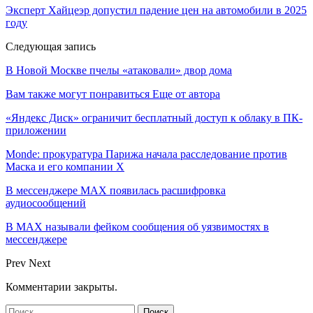
Эксперт Хайцеэр допустил падение цен на автомобили в 2025
году
Следующая запись
В Новой Москве пчелы «атаковали» двор дома
Вам также могут понравиться
Еще от автора
«Яндекс Диск» ограничит бесплатный доступ к облаку в ПК-
приложении
Monde: прокуратура Парижа начала расследование против
Маска и его компании X
В мессенджере MAX появилась расшифровка
аудиосообщений
В МAX называли фейком сообщения об уязвимостях в
мессенджере
Prev
Next
Комментарии закрыты.