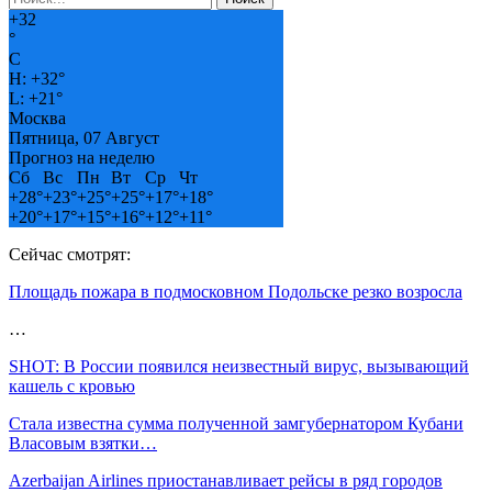
+
32
°
C
H:
+
32°
L:
+
21°
Москва
Пятница, 07 Август
Прогноз на неделю
Сб
Вс
Пн
Вт
Ср
Чт
+
28°
+
23°
+
25°
+
25°
+
17°
+
18°
+
20°
+
17°
+
15°
+
16°
+
12°
+
11°
Сейчас смотрят:
Площадь пожара в подмосковном Подольске резко возросла
…
SHOT: В России появился неизвестный вирус, вызывающий
кашель с кровью
Стала известна сумма полученной замгубернатором Кубани
Власовым взятки…
Azerbaijan Airlines приостанавливает рейсы в ряд городов