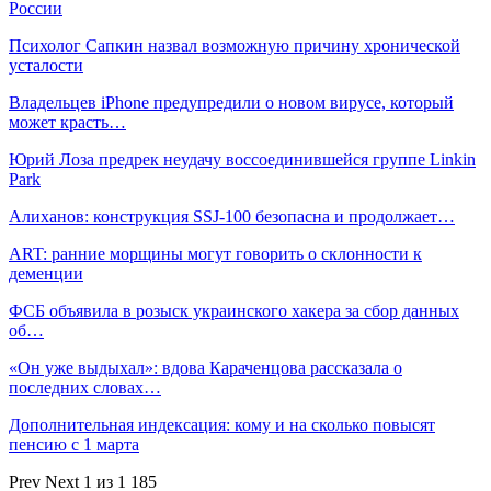
России
Психолог Сапкин назвал возможную причину хронической
усталости
Владельцев iPhone предупредили о новом вирусе, который
может красть…
Юрий Лоза предрек неудачу воссоединившейся группе Linkin
Park
Алиханов: конструкция SSJ-100 безопасна и продолжает…
ART: ранние морщины могут говорить о склонности к
деменции
ФСБ объявила в розыск украинского хакера за сбор данных
об…
«Он уже выдыхал»: вдова Караченцова рассказала о
последних словах…
Дополнительная индексация: кому и на сколько повысят
пенсию с 1 марта
Prev
Next
1 из 1 185