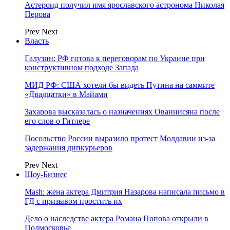
Астероид получил имя ярославского астронома Николая
Перова
Prev
Next
Власть
Галузин: РФ готова к переговорам по Украине при
конструктивном подходе Запада
МИД РФ: США хотели бы видеть Путина на саммите
«Двадцатки» в Майами
Захарова высказалась о назначениях Ованнисяна после
его слов о Гитлере
Посольство России выразило протест Молдавии из-за
задержания дипкурьеров
Prev
Next
Шоу-Бизнес
Mash: жена актера Дмитрия Назарова написала письмо в
ГД с призывом простить их
Дело о наследстве актера Романа Попова открыли в
Подмосковье