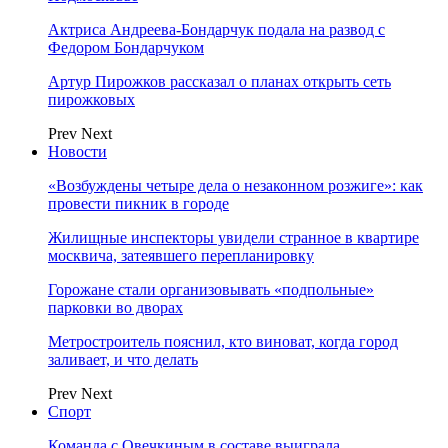
Актриса Андреева-Бондарчук подала на развод с
Федором Бондарчуком
Артур Пирожков рассказал о планах открыть сеть
пирожковых
Prev
Next
Новости
«Возбуждены четыре дела о незаконном розжиге»: как
провести пикник в городе
Жилищные инспекторы увидели странное в квартире
москвича, затеявшего перепланировку
Горожане стали организовывать «подпольные»
парковки во дворах
Метростроитель пояснил, кто виноват, когда город
заливает, и что делать
Prev
Next
Спорт
Команда с Овечкиным в составе выиграла