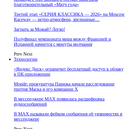
благотворительный «Матч года»
Третий этап «СЕРИЯ КЛАССИКА — 2026» на Moscow
Raceway — ретро‑атмосфера, зрелищные…
Загнать за Можай? Легко!
Полуфинал чемпионата мира между Францией и
Испанией начнется с минуты молчания
Prev
Next
Технологии
«Яндекс Диск» ограничит бесплатный доступ к облаку
в ПК-приложении
Monde: прокуратура Парижа начала расследование
против Маска и его компании X
В мессенджере MAX появилась расшифровка
аудиосообщений
В МAX называли фейком сообщения об уязвимостях в
мессенджере
Prev
Next