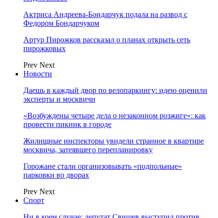
Актриса Андреева-Бондарчук подала на развод с
Федором Бондарчуком
Артур Пирожков рассказал о планах открыть сеть
пирожковых
Prev
Next
Новости
Даешь в каждый двор по велопаркингу: идею оценили
эксперты и москвичи
«Возбуждены четыре дела о незаконном розжиге»: как
провести пикник в городе
Жилищные инспекторы увидели странное в квартире
москвича, затеявшего перепланировку
Горожане стали организовывать «подпольные»
парковки во дворах
Prev
Next
Спорт
Ни в коем случае: депутат Свищев выступил против