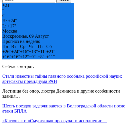
+
21
°
C
H:
+
24°
L:
+
17°
Москва
Воскресенье, 09 Август
Прогноз на неделю
Пн
Вт
Ср
Чт
Пт
Сб
+
26°
+
24°
+
16°
+
13°
+
11°
+
21°
+
16°
+
16°
+
12°
+
9°
+
8°
+
11°
Сейчас смотрят:
Стали известны тайны главного особняка российской науки:
артефакты президиума РАН
Лестница без опор, люстра Демидова и другие особенности
здания…
Шесть поездов задерживаются в Волгоградской области после
атаки БПЛА
«Катюша» и «Смуглянка» прозвучат в исполнении…