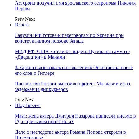
Астероид получил имя ярославского астронома Николая
Перова
Prev
Next
Власть
Галузин: РФ готова к переговорам по Украине при
конструктивном подходе Запада
МИД РФ: США хотели бы видеть Путина на саммите
«Двадцатки» в Майами
Захарова высказалась о назначениях Ованнисяна после
его слов о Гитлере
Посольство России выразило протест Молдавии из-за
задержания дипкурьеров
Prev
Next
Шоу-Бизнес
Mash: жена актера Дмитрия Назарова написала письмо в
ГД с призывом простить их
Дело о наследстве актера Романа Попова открыли в
Подмосковье