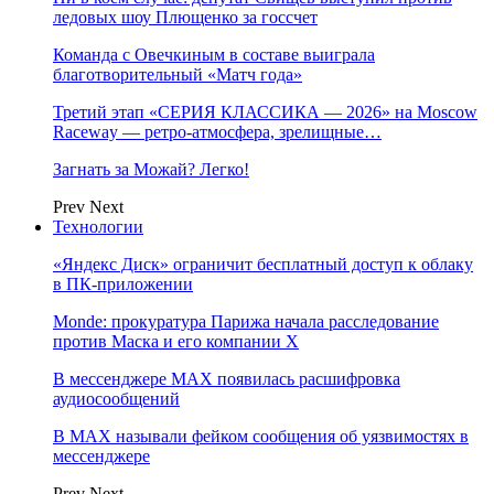
ледовых шоу Плющенко за госсчет
Команда с Овечкиным в составе выиграла
благотворительный «Матч года»
Третий этап «СЕРИЯ КЛАССИКА — 2026» на Moscow
Raceway — ретро‑атмосфера, зрелищные…
Загнать за Можай? Легко!
Prev
Next
Технологии
«Яндекс Диск» ограничит бесплатный доступ к облаку
в ПК-приложении
Monde: прокуратура Парижа начала расследование
против Маска и его компании X
В мессенджере MAX появилась расшифровка
аудиосообщений
В МAX называли фейком сообщения об уязвимостях в
мессенджере
Prev
Next