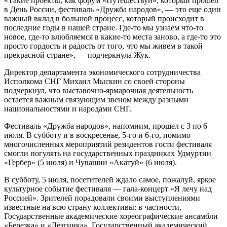
«Такие проекты, как форум «Путешествуй», который прошел
в День России, фестиваль «Дружба народов», — это еще один
важный вклад в большой процесс, который происходит в
последние годы в нашей стране. Где-то мы узнаем что-то
новое, где-то влюбляемся в какие-то места заново, а где-то это
просто гордость и радость от того, что мы живем в такой
прекрасной стране», — подчеркнула Жук.
Директор департамента экономического сотрудничества
Исполкома СНГ Михаил Мыскин со своей стороны
подчеркнул, что выставочно-ярмарочная деятельность
остается важным связующим звеном между разными
национальностями и народами СНГ.
Фестиваль «Дружба народов», напомним, прошел с 3 по 6
июля. В субботу и в воскресенье, 5-го и 6-го, помимо
многочисленных мероприятий резидентов гости фестиваля
смогли погулять на государственных праздниках Удмуртии
«Гербер» (5 июля) и Чувашии «Акатуй» (6 июля).
В субботу, 5 июля, посетителей ждало самое, пожалуй, яркое
культурное событие фестиваля — гала-концерт «Я лечу над
Россией». Зрителей порадовали своими выступлениями
известные на всю страну коллективы: в частности,
Государственные академические хореографические ансамбли
«Березка» и «Лезгинка», Государственный академический