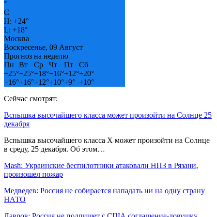
°
C
H:
+
24°
L:
+
18°
Москва
Воскресенье, 09 Август
Прогноз на неделю
Пн
Вт
Ср
Чт
Пт
Сб
+
25°
+
25°
+
18°
+
16°
+
12°
+
20°
+
16°
+
16°
+
12°
+
10°
+
9°
+
10°
Сейчас смотрят:
Вспышка высочайшего класса может произойти на Солнце 25
декабря
Вспышка высочайшего класса Х может произойти на Солнце
в среду, 25 декабря. Об этом…
Mash: Украинские беспилотники атаковали НПЗ в Рязани,
произошел пожар
Медведев: Россия не собирается нападать ни на одну страну
НАТО
Лавров: Россия не подпишет с США соглашение-ловушку