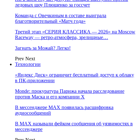
ледовых шоу Плющенко за госсчет
Команда с Овечкиным в составе выиграла
благотворительный «Матч года»
Третий этап «СЕРИЯ КЛАССИКА — 2026» на Moscow
Raceway — ретро‑атмосфера, зрелищные…
Загнать за Можай? Легко!
Prev
Next
Технологии
«Яндекс Диск» ограничит бесплатный доступ к облаку
в ПК-приложении
Monde: прокуратура Парижа начала расследование
против Маска и его компании X
В мессенджере MAX появилась расшифровка
аудиосообщений
В МAX называли фейком сообщения об уязвимостях в
мессенджере
Prev
Next