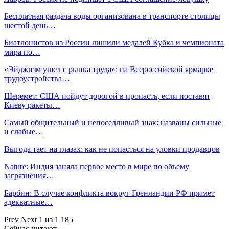
Бесплатная раздача воды организована в транспорте столицы
шестой день…
Биатлонистов из России лишили медалей Кубка и чемпионата
мира по…
«Эйджизм ушел с рынка труда»: на Всероссийской ярмарке
трудоустройства…
Шеремет: США пойдут дорогой в пропасть, если поставят
Киеву ракеты…
Самый общительный и непоседливый знак: названы сильные
и слабые…
Выгода тает на глазах: как не попасться на уловки продавцов
Nature: Индия заняла первое место в мире по объему
загрязнения…
Барбин: В случае конфликта вокруг Гренландии РФ примет
адекватные…
Prev
Next
1 из 1 185
Сейчас читают