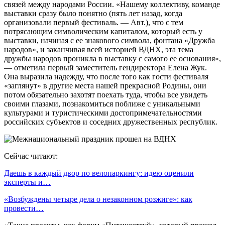
связей между народами России. «Нашему коллективу, команде
выставки сразу было понятно (пять лет назад, когда
организовали первый фестиваль. — Авт.), что с тем
потрясающим символическим капиталом, который есть у
выставки, начиная с ее знакового символа, фонтана «Дружба
народов», и заканчивая всей историей ВДНХ, эта тема
дружбы народов проникла в выставку с самого ее основания»,
— отметила первый заместитель гендиректора Елена Жук.
Она выразила надежду, что после того как гости фестиваля
«заглянут» в другие места нашей прекрасной Родины, они
потом обязательно захотят поехать туда, чтобы все увидеть
своими глазами, познакомиться поближе с уникальными
культурами и туристическими достопримечательностями
российских субъектов и соседних дружественных республик.
Сейчас читают:
Даешь в каждый двор по велопаркингу: идею оценили
эксперты и…
«Возбуждены четыре дела о незаконном розжиге»: как
провести…