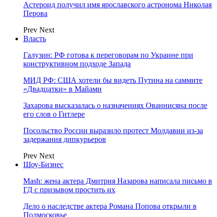
Астероид получил имя ярославского астронома Николая
Перова
Prev
Next
Власть
Галузин: РФ готова к переговорам по Украине при
конструктивном подходе Запада
МИД РФ: США хотели бы видеть Путина на саммите
«Двадцатки» в Майами
Захарова высказалась о назначениях Ованнисяна после
его слов о Гитлере
Посольство России выразило протест Молдавии из-за
задержания дипкурьеров
Prev
Next
Шоу-Бизнес
Mash: жена актера Дмитрия Назарова написала письмо в
ГД с призывом простить их
Дело о наследстве актера Романа Попова открыли в
Подмосковье