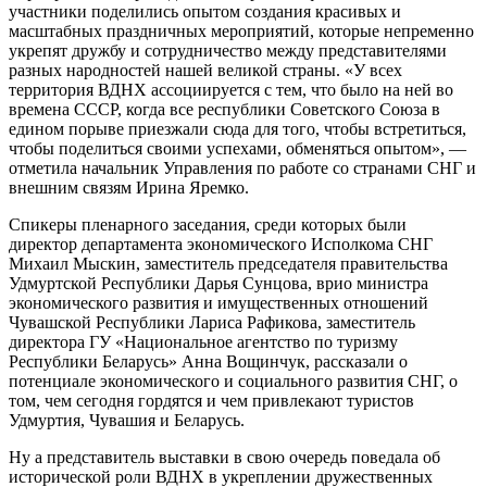
участники поделились опытом создания красивых и
масштабных праздничных мероприятий, которые непременно
укрепят дружбу и сотрудничество между представителями
разных народностей нашей великой страны. «У всех
территория ВДНХ ассоциируется с тем, что было на ней во
времена СССР, когда все республики Советского Союза в
едином порыве приезжали сюда для того, чтобы встретиться,
чтобы поделиться своими успехами, обменяться опытом», —
отметила начальник Управления по работе со странами СНГ и
внешним связям Ирина Яремко.
Спикеры пленарного заседания, среди которых были
директор департамента экономического Исполкома СНГ
Михаил Мыскин, заместитель председателя правительства
Удмуртской Республики Дарья Сунцова, врио министра
экономического развития и имущественных отношений
Чувашской Республики Лариса Рафикова, заместитель
директора ГУ «Национальное агентство по туризму
Республики Беларусь» Анна Вощинчук, рассказали о
потенциале экономического и социального развития СНГ, о
том, чем сегодня гордятся и чем привлекают туристов
Удмуртия, Чувашия и Беларусь.
Ну а представитель выставки в свою очередь поведала об
исторической роли ВДНХ в укреплении дружественных