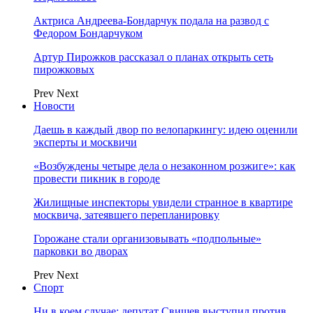
Актриса Андреева-Бондарчук подала на развод с
Федором Бондарчуком
Артур Пирожков рассказал о планах открыть сеть
пирожковых
Prev
Next
Новости
Даешь в каждый двор по велопаркингу: идею оценили
эксперты и москвичи
«Возбуждены четыре дела о незаконном розжиге»: как
провести пикник в городе
Жилищные инспекторы увидели странное в квартире
москвича, затеявшего перепланировку
Горожане стали организовывать «подпольные»
парковки во дворах
Prev
Next
Спорт
Ни в коем случае: депутат Свищев выступил против