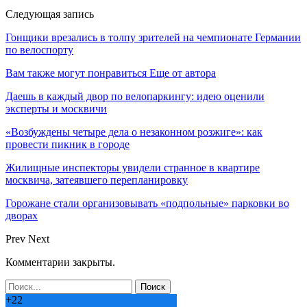
Следующая запись
Гонщики врезались в толпу зрителей на чемпионате Германии
по велоспорту
Вам также могут понравиться
Еще от автора
Даешь в каждый двор по велопаркингу: идею оценили
эксперты и москвичи
«Возбуждены четыре дела о незаконном розжиге»: как
провести пикник в городе
Жилищные инспекторы увидели странное в квартире
москвича, затеявшего перепланировку
Горожане стали организовывать «подпольные» парковки во
дворах
Prev
Next
Комментарии закрыты.
+
22