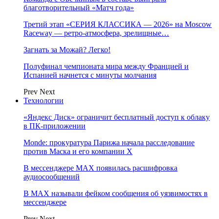
благотворительный «Матч года»
Третий этап «СЕРИЯ КЛАССИКА — 2026» на Moscow
Raceway — ретро‑атмосфера, зрелищные…
Загнать за Можай? Легко!
Полуфинал чемпионата мира между Францией и
Испанией начнется с минуты молчания
Prev
Next
Технологии
«Яндекс Диск» ограничит бесплатный доступ к облаку
в ПК-приложении
Monde: прокуратура Парижа начала расследование
против Маска и его компании X
В мессенджере MAX появилась расшифровка
аудиосообщений
В МAX называли фейком сообщения об уязвимостях в
мессенджере
Prev
Next