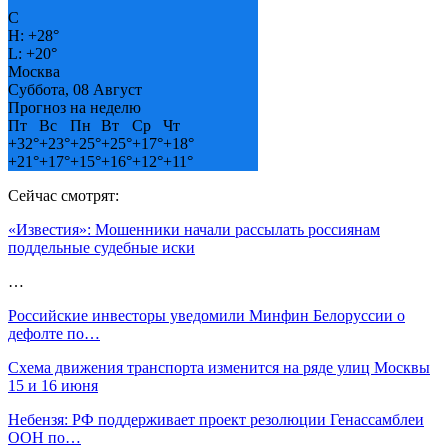
C
H:
+
28°
L:
+
20°
Москва
Суббота, 08 Август
Прогноз на неделю
Пт
Вс
Пн
Вт
Ср
Чт
+
32°
+
23°
+
25°
+
25°
+
17°
+
18°
+
21°
+
17°
+
15°
+
16°
+
12°
+
11°
Сейчас смотрят:
«Известия»: Мошенники начали рассылать россиянам
поддельные судебные иски
…
Российские инвесторы уведомили Минфин Белоруссии о
дефолте по…
Схема движения транспорта изменится на ряде улиц Москвы
15 и 16 июня
Небензя: РФ поддерживает проект резолюции Генассамблеи
ООН по…