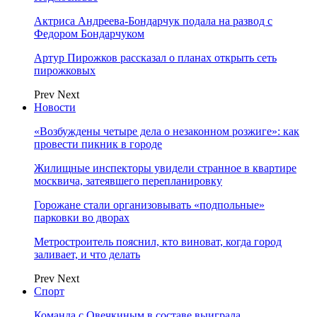
Актриса Андреева-Бондарчук подала на развод с
Федором Бондарчуком
Артур Пирожков рассказал о планах открыть сеть
пирожковых
Prev
Next
Новости
«Возбуждены четыре дела о незаконном розжиге»: как
провести пикник в городе
Жилищные инспекторы увидели странное в квартире
москвича, затеявшего перепланировку
Горожане стали организовывать «подпольные»
парковки во дворах
Метростроитель пояснил, кто виноват, когда город
заливает, и что делать
Prev
Next
Спорт
Команда с Овечкиным в составе выиграла