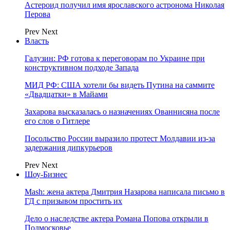
Астероид получил имя ярославского астронома Николая
Перова
Prev
Next
Власть
Галузин: РФ готова к переговорам по Украине при
конструктивном подходе Запада
МИД РФ: США хотели бы видеть Путина на саммите
«Двадцатки» в Майами
Захарова высказалась о назначениях Ованнисяна после
его слов о Гитлере
Посольство России выразило протест Молдавии из-за
задержания дипкурьеров
Prev
Next
Шоу-Бизнес
Mash: жена актера Дмитрия Назарова написала письмо в
ГД с призывом простить их
Дело о наследстве актера Романа Попова открыли в
Подмосковье