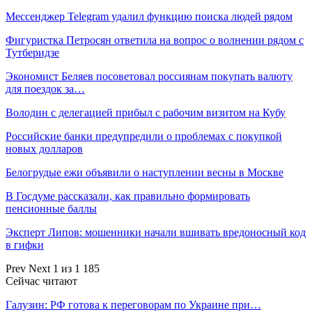
Мессенджер Telegram удалил функцию поиска людей рядом
Фигуристка Петросян ответила на вопрос о волнении рядом с
Тутберидзе
Экономист Беляев посоветовал россиянам покупать валюту
для поездок за…
Володин с делегацией прибыл с рабочим визитом на Кубу
Российские банки предупредили о проблемах с покупкой
новых долларов
Белогрудые ежи объявили о наступлении весны в Москве
В Госдуме рассказали, как правильно формировать
пенсионные баллы
Эксперт Липов: мошенники начали вшивать вредоносный код
в гифки
Prev
Next
1 из 1 185
Сейчас читают
Галузин: РФ готова к переговорам по Украине при…