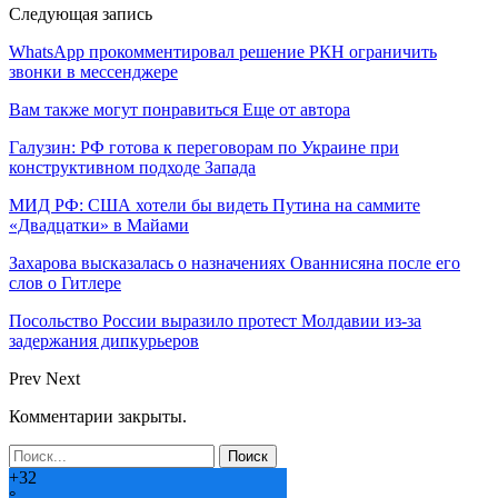
Следующая запись
WhatsApp прокомментировал решение РКН ограничить
звонки в мессенджере
Вам также могут понравиться
Еще от автора
Галузин: РФ готова к переговорам по Украине при
конструктивном подходе Запада
МИД РФ: США хотели бы видеть Путина на саммите
«Двадцатки» в Майами
Захарова высказалась о назначениях Ованнисяна после его
слов о Гитлере
Посольство России выразило протест Молдавии из-за
задержания дипкурьеров
Prev
Next
Комментарии закрыты.
+
32
°