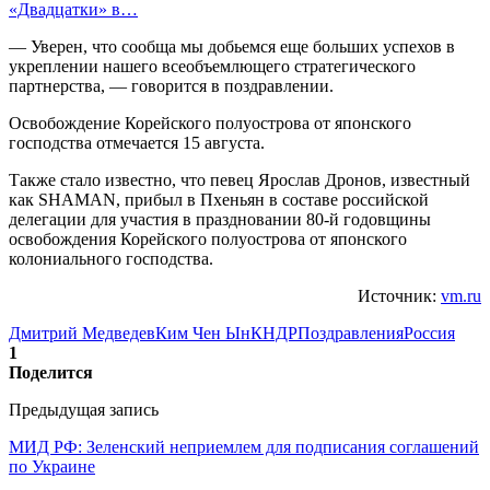
«Двадцатки» в…
— Уверен, что сообща мы добьемся еще больших успехов в
укреплении нашего всеобъемлющего стратегического
партнерства, — говорится в поздравлении.
Освобождение Корейского полуострова от японского
господства отмечается 15 августа.
Также стало известно, что певец Ярослав Дронов, известный
как SHAMAN, прибыл в Пхеньян в составе российской
делегации для участия в праздновании 80-й годовщины
освобождения Корейского полуострова от японского
колониального господства.
Источник:
vm.ru
Дмитрий Медведев
Ким Чен Ын
КНДР
Поздравления
Россия
1
Поделится
Предыдущая запись
МИД РФ: Зеленский неприемлем для подписания соглашений
по Украине