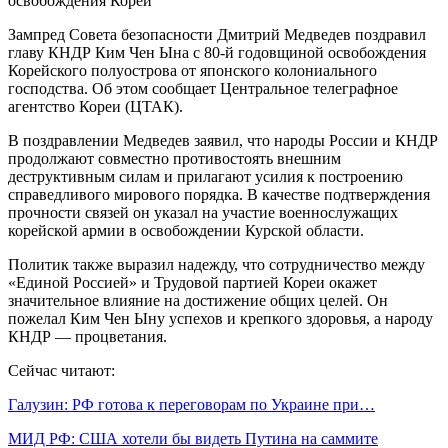
Зампред Совета безопасности Дмитрий Медведев поздравил
главу КНДР Ким Чен Ына с 80-й годовщиной освобождения
Корейского полуострова от японского колониального
господства. Об этом сообщает Центральное телеграфное
агентство Кореи (ЦТАК).
В поздравлении Медведев заявил, что народы России и КНДР
продолжают совместно противостоять внешним
деструктивным силам и прилагают усилия к построению
справедливого мирового порядка. В качестве подтверждения
прочности связей он указал на участие военнослужащих
корейской армии в освобождении Курской области.
Политик также выразил надежду, что сотрудничество между
«Единой Россией» и Трудовой партией Кореи окажет
значительное влияние на достижение общих целей. Он
пожелал Ким Чен Ыну успехов и крепкого здоровья, а народу
КНДР — процветания.
Сейчас читают:
Галузин: РФ готова к переговорам по Украине при…
МИД РФ: США хотели бы видеть Путина на саммите