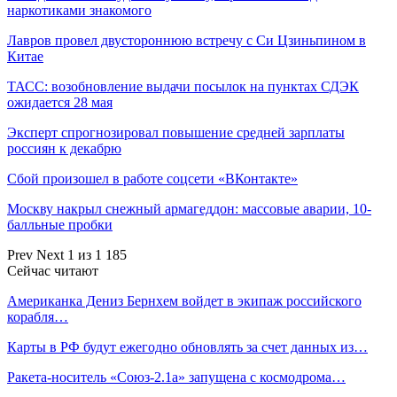
наркотиками знакомого
Лавров провел двустороннюю встречу с Си Цзиньпином в
Китае
ТАСС: возобновление выдачи посылок на пунктах СДЭК
ожидается 28 мая
Эксперт спрогнозировал повышение средней зарплаты
россиян к декабрю
Сбой произошел в работе соцсети «ВКонтакте»
Москву накрыл снежный армагеддон: массовые аварии, 10-
балльные пробки
Prev
Next
1 из 1 185
Сейчас читают
Американка Дениз Бернхем войдет в экипаж российского
корабля…
Карты в РФ будут ежегодно обновлять за счет данных из…
Ракета-носитель «Союз-2.1а» запущена с космодрома…