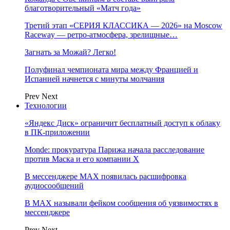
благотворительный «Матч года»
Третий этап «СЕРИЯ КЛАССИКА — 2026» на Moscow
Raceway — ретро‑атмосфера, зрелищные…
Загнать за Можай? Легко!
Полуфинал чемпионата мира между Францией и
Испанией начнется с минуты молчания
Prev
Next
Технологии
«Яндекс Диск» ограничит бесплатный доступ к облаку
в ПК-приложении
Monde: прокуратура Парижа начала расследование
против Маска и его компании X
В мессенджере MAX появилась расшифровка
аудиосообщений
В МAX называли фейком сообщения об уязвимостях в
мессенджере
Prev
Next