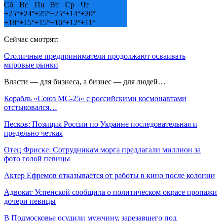
Сб
Вс
Пн
Вт
Ср
Чт
+
25°
+
24°
+
25°
+
25°
+
14°
+
20°
+
18°
+
15°
+
15°
+
16°
+
12°
+
11°
Сейчас смотрят:
Столичные предприниматели продолжают осваивать
мировые рынки
Власти — для бизнеса, а бизнес — для людей…
Корабль «Союз МС-25» с российскими космонавтами
отстыковался…
Песков: Позиция России по Украине последовательная и
предельно четкая
Отец Фриске: Сотрудникам морга предлагали миллион за
фото голой певицы
Актер Ефремов отказывается от работы в кино после колонии
Адвокат Успенской сообщила о политическом окрасе пропажи
дочери певицы
В Подмосковье осудили мужчину, зарезавшего под