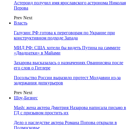
Астероид получил имя ярославского астронома Николая
Перова
Prev
Next
Власть
Галузин: РФ готова к переговорам по Украине при
конструктивном подходе Запада
МИД РФ: США хотели бы видеть Путина на саммите
«Двадцатки» в Майами
Захарова высказалась о назначениях Ованнисяна после
его слов о Гитлере
Посольство России выразило протест Молдавии из-за
задержания дипкурьеров
Prev
Next
Шоу-Бизнес
Mash: жена актера Дмитрия Назарова написала письмо в
ГД с призывом простить их
Дело о наследстве актера Романа Попова открыли в
Подмосковье