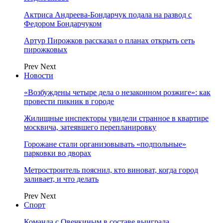
Актриса Андреева-Бондарчук подала на развод с
Федором Бондарчуком
Артур Пирожков рассказал о планах открыть сеть
пирожковых
Prev
Next
Новости
«Возбуждены четыре дела о незаконном розжиге»: как
провести пикник в городе
Жилищные инспекторы увидели странное в квартире
москвича, затеявшего перепланировку
Горожане стали организовывать «подпольные»
парковки во дворах
Метростроитель пояснил, кто виноват, когда город
заливает, и что делать
Prev
Next
Спорт
Команда с Овечкиным в составе выиграла