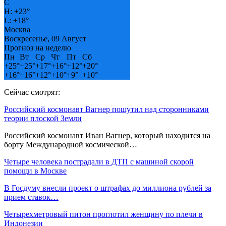
C
H:
+
23°
L:
+
18°
Москва
Воскресенье, 09 Август
Прогноз на неделю
Пн
Вт
Ср
Чт
Пт
Сб
+
25°
+
25°
+
17°
+
16°
+
12°
+
20°
+
16°
+
16°
+
12°
+
10°
+
9°
+
10°
Сейчас смотрят:
Российский космонавт Вагнер пошутил над сторонниками
теории плоской Земли
Российский космонавт Иван Вагнер, который находится на
борту Международной космической…
Четыре человека пострадали в ДТП с машиной скорой
помощи в Москве
В Госдуму внесли проект о штрафах до миллиона рублей за
прием ставок…
Четырехметровый питон проглотил женщину по плечи в
Индонезии