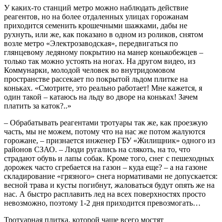
У каких-то станций метро можно наблюдать действие
реагентов, но на более отдаленных улицах горожанам
приходится семенить крошечными шажками, дабы не
рухнуть, или же, как показано в одном из роликов, снятом
возле метро «Электрозаводская», передвигаться по
глянцевому ледяному покрытию на манер конькобежцев –
только так можно устоять на ногах. На другом видео, из
Коммунарки, молодой человек во внутридомовом
пространстве рассекает по покрытой льдом плитке на
коньках. «Смотрите, это реально работает! Мне кажется, я
один такой – катаюсь на льду во дворе на коньках! Зачем
платить за каток?..»
– Обрабатывать реагентами тротуары так же, как проезжую
часть, мы не можем, потому что на нас же потом жалуются
горожане, – признается инженер ГБУ «Жилищник» одного из
районов СЗАО. – Люди ругались на слякоть, на то, что
страдают обувь и лапы собак. Кроме того, снег с пешеходных
дорожек часто сгребается на газон – куда еще? – а на газоне
складирование «грязного» снега нормативами не допускается:
весной трава и кусты погибнут, жаловаться будут опять же на
нас. А быстро расплавить лед на всех поверхностях просто
невозможно, поэтому 1-2 дня приходится превозмогать…
Тротуарная плитка, которой чаще всего мостят