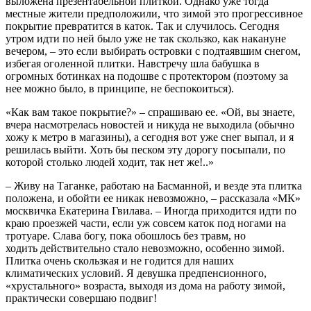
выложена презентабельной плиткой. Однако уже тогда
местные жители предположили, что зимой это прогрессивное
покрытие превратится в каток. Так и случилось. Сегодня
утром идти по ней было уже не так скользко, как накануне
вечером, – это если выбирать островки с подтаявшим снегом,
избегая оголенной плитки. Навстречу шла бабушка в
огромных ботинках на подошве с протектором (поэтому за
нее можно было, в принципе, не беспокоиться).
«Как вам такое покрытие?» – спрашиваю ее. «Ой, вы знаете,
вчера насмотрелась новостей и никуда не выходила (обычно
хожу к метро в магазины), а сегодня вот уже снег выпал, и я
решилась выйти. Хоть бы песком эту дорогу посыпали, по
которой столько людей ходит, так нет же!..»
– Живу на Таганке, работаю на Басманной, и везде эта плитка
положена, и обойти ее никак невозможно, – рассказала «МК»
москвичка Екатерина Гвилава. – Иногда приходится идти по
краю проезжей части, если уж совсем каток под ногами на
тротуаре. Слава богу, пока обошлось без травм, но
ходить действительно стало невозможно, особенно зимой.
Плитка очень скользкая и не годится для наших
климатических условий. Я девушка предпенсионного,
«хрустального» возраста, выходя из дома на работу зимой,
практически совершаю подвиг!