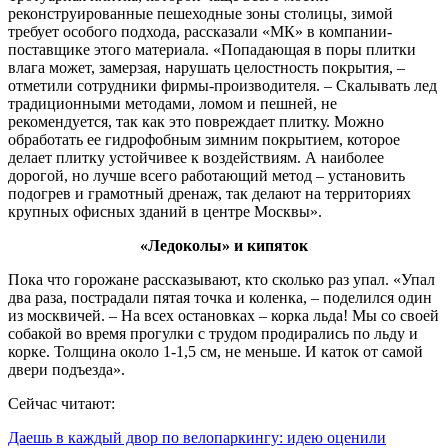
реконструированные пешеходные зоны столицы, зимой
требует особого подхода, рассказали «МК» в компании-
поставщике этого материала. «Попадающая в поры плитки
влага может, замерзая, нарушать целостность покрытия, –
отметили сотрудники фирмы-производителя. – Скалывать лед
традиционными методами, ломом и пешней, не
рекомендуется, так как это повреждает плитку. Можно
обработать ее гидрофобным зимним покрытием, которое
делает плитку устойчивее к воздействиям. А наиболее
дорогой, но лучше всего работающий метод – установить
подогрев и грамотный дренаж, так делают на территориях
крупных офисных зданий в центре Москвы».
«Ледоколы» и кипяток
Пока что горожане рассказывают, кто сколько раз упал. «Упал
два раза, пострадали пятая точка и коленка, – поделился один
из москвичей. – На всех остановках – корка льда! Мы со своей
собакой во время прогулки с трудом продирались по льду и
корке. Толщина около 1-1,5 см, не меньше. И каток от самой
двери подъезда».
Сейчас читают:
Даешь в каждый двор по велопаркингу: идею оценили