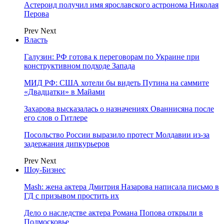
Астероид получил имя ярославского астронома Николая
Перова
Prev
Next
Власть
Галузин: РФ готова к переговорам по Украине при
конструктивном подходе Запада
МИД РФ: США хотели бы видеть Путина на саммите
«Двадцатки» в Майами
Захарова высказалась о назначениях Ованнисяна после
его слов о Гитлере
Посольство России выразило протест Молдавии из-за
задержания дипкурьеров
Prev
Next
Шоу-Бизнес
Mash: жена актера Дмитрия Назарова написала письмо в
ГД с призывом простить их
Дело о наследстве актера Романа Попова открыли в
Подмосковье