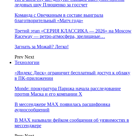
ледовых шоу Плющенко за госсчет
Команда с Овечкиным в составе выиграла
благотворительный «Матч года»
Третий этап «СЕРИЯ КЛАССИКА — 2026» на Moscow
Raceway — ретро‑атмосфера, зрелищные…
Загнать за Можай? Легко!
Prev
Next
Технологии
«Яндекс Диск» ограничит бесплатный доступ к облаку
в ПК-приложении
Monde: прокуратура Парижа начала расследование
против Маска и его компании X
В мессенджере MAX появилась расшифровка
аудиосообщений
В МAX называли фейком сообщения об уязвимостях в
мессенджере
Prev
Next