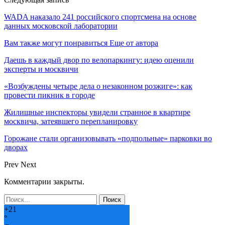
WADA наказало 241 российского спортсмена на основе
данных московской лаборатории
Вам также могут понравиться
Еще от автора
Даешь в каждый двор по велопаркингу: идею оценили
эксперты и москвичи
«Возбуждены четыре дела о незаконном розжиге»: как
провести пикник в городе
Жилищные инспекторы увидели странное в квартире
москвича, затеявшего перепланировку
Горожане стали организовывать «подпольные» парковки во
дворах
Prev
Next
Комментарии закрыты.
+
21
°