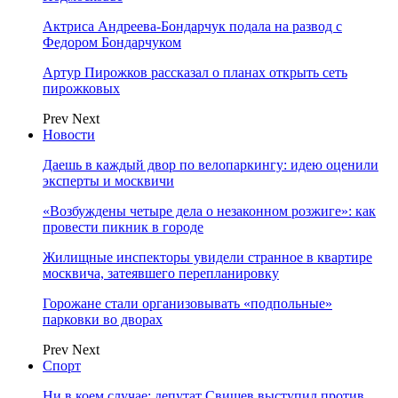
Актриса Андреева-Бондарчук подала на развод с
Федором Бондарчуком
Артур Пирожков рассказал о планах открыть сеть
пирожковых
Prev
Next
Новости
Даешь в каждый двор по велопаркингу: идею оценили
эксперты и москвичи
«Возбуждены четыре дела о незаконном розжиге»: как
провести пикник в городе
Жилищные инспекторы увидели странное в квартире
москвича, затеявшего перепланировку
Горожане стали организовывать «подпольные»
парковки во дворах
Prev
Next
Спорт
Ни в коем случае: депутат Свищев выступил против