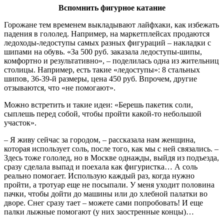
Вспомнить фигурное катание
Горожане тем временем выкладывают лайфхаки, как избежать
падения в гололед. Например, на маркетплейсах продаются
ледоходы-ледоступы самых разных фигураций – накладки с
шипами на обувь. «За 500 руб. заказала ледоступы-шипы,
комфортно и результативно», – поделилась одна из жительниц
столицы. Например, есть такие «ледоступы»: 8 стальных
шипов, 36-39-й размеры, цена 450 руб. Впрочем, другие
отзываются, что «не помогают».
Можно встретить и такие идеи: «Берешь пакетик соли,
сыплешь перед собой, чтобы пройти какой-то небольшой
участок».
– Я живу сейчас за городом, – рассказала нам женщина,
которая использует соль, после того, как мы с ней связались. –
Здесь тоже гололед, но в Москве однажды, выйдя из подъезда,
сразу сделала выпад и поехала как фигуристка… А соль
реально помогает. Использую каждый раз, когда нужно
пройти, а тротуар еще не посыпали. У меня уходит половина
пачки, чтобы дойти до машины или до хлебной палатки во
дворе. Снег сразу тает – можете сами попробовать! И еще
палки лыжные помогают (у них заостренные концы)…