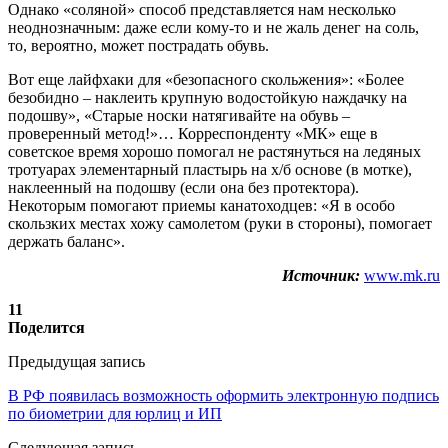
Однако «соляной» способ представляется нам несколько
неоднозначным: даже если кому-то и не жаль денег на соль,
то, вероятно, может пострадать обувь.
Вот еще лайфхаки для «безопасного скольжения»: «Более
безобидно – наклеить крупную водостойкую наждачку на
подошву», «Старые носки натягивайте на обувь –
проверенный метод!»… Корреспонденту «МК» еще в
советское время хорошо помогал не растянуться на ледяных
тротуарах элементарный пластырь на х/б основе (в мотке),
наклеенный на подошву (если она без протектора).
Некоторым помогают приемы канатоходцев: «Я в особо
скользких местах хожу самолетом (руки в стороны), помогает
держать баланс».
Источник:
www.mk.ru
11
Поделится
Предыдущая запись
В РФ появилась возможность оформить электронную подпись
по биометрии для юрлиц и ИП
Следующая запись