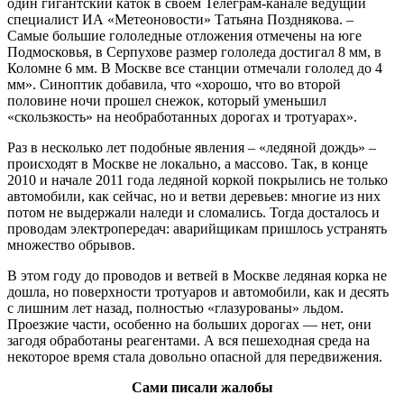
один гигантский каток в своем Телеграм-канале ведущий
специалист ИА «Метеоновости» Татьяна Позднякова. –
Самые большие гололедные отложения отмечены на юге
Подмосковья, в Серпухове размер гололеда достигал 8 мм, в
Коломне 6 мм. В Москве все станции отмечали гололед до 4
мм». Синоптик добавила, что «хорошо, что во второй
половине ночи прошел снежок, который уменьшил
«скользкость» на необработанных дорогах и тротуарах».
Раз в несколько лет подобные явления – «ледяной дождь» –
происходят в Москве не локально, а массово. Так, в конце
2010 и начале 2011 года ледяной коркой покрылись не только
автомобили, как сейчас, но и ветви деревьев: многие из них
потом не выдержали наледи и сломались. Тогда досталось и
проводам электропередач: аварийщикам пришлось устранять
множество обрывов.
В этом году до проводов и ветвей в Москве ледяная корка не
дошла, но поверхности тротуаров и автомобили, как и десять
с лишним лет назад, полностью «глазурованы» льдом.
Проезжие части, особенно на больших дорогах — нет, они
загодя обработаны реагентами. А вся пешеходная среда на
некоторое время стала довольно опасной для передвижения.
Сами писали жалобы