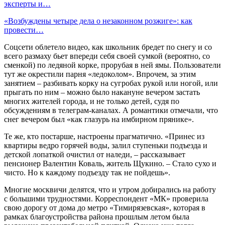
эксперты и…
«Возбуждены четыре дела о незаконном розжиге»: как
провести…
Соцсети облетело видео, как школьник бредет по снегу и со
всего размаху бьет впереди себя своей сумкой (вероятно, со
сменкой) по ледяной корке, прорубая в ней ямы. Пользователи
тут же окрестили парня «ледоколом». Впрочем, за этим
занятием – разбивать корку на сугробах рукой или ногой, или
прыгать по ним – можно было накануне вечером застать
многих жителей города, и не только детей, судя по
обсуждениям в телеграм-каналах. А романтики отмечали, что
снег вечером был «как глазурь на имбирном прянике».
Те же, кто постарше, настроены прагматично. «Принес из
квартиры ведро горячей воды, залил ступеньки подъезда и
детской лопаткой очистил от наледи, – рассказывает
пенсионер Валентин Коваль, житель Щукино. – Стало сухо и
чисто. Но к каждому подъезду так не пойдешь».
Многие москвичи делятся, что и утром добирались на работу
с большими трудностями. Корреспондент «МК» проверила
свою дорогу от дома до метро «Тимирязевская», которая в
рамках благоустройства района прошлым летом была