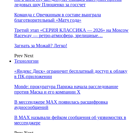
ледовых шоу Плющенко за госсчет
Команда с Овечкиным в составе выиграла
благотворительный «Матч года»
Третий этап «СЕРИЯ КЛАССИКА — 2026» на Moscow
Raceway — ретро‑атмосфера, зрелищные…
Загнать за Можай? Легко!
Prev
Next
Технологии
«Яндекс Диск» ограничит бесплатный доступ к облаку
в ПК-приложении
Monde: прокуратура Парижа начала расследование
против Маска и его компании X
В мессенджере MAX появилась расшифровка
аудиосообщений
В МAX называли фейком сообщения об уязвимостях в
мессенджере
Prev
Next