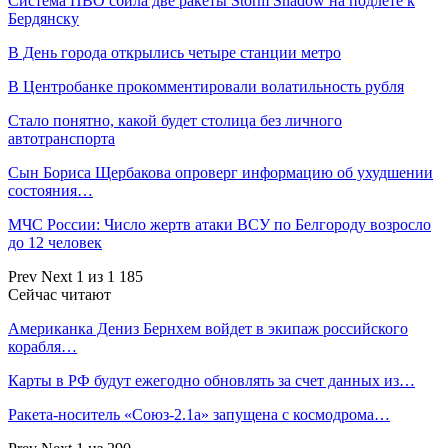
Система ПВО сбила две ракеты Storm Shadow на подлете к
Бердянску
В День города открылись четыре станции метро
В Центробанке прокомментировали волатильность рубля
Стало понятно, какой будет столица без личного
автотранспорта
Сын Бориса Щербакова опроверг информацию об ухудшении
состояния…
МЧС России: Число жертв атаки ВСУ по Белгороду возросло
до 12 человек
Prev
Next
1 из 1 185
Сейчас читают
Американка Дениз Бернхем войдет в экипаж российского
корабля…
Карты в РФ будут ежегодно обновлять за счет данных из…
Ракета-носитель «Союз-2.1а» запущена с космодрома…