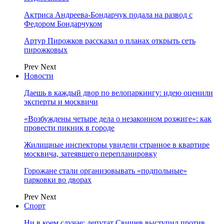
Актриса Андреева-Бондарчук подала на развод с
Федором Бондарчуком
Артур Пирожков рассказал о планах открыть сеть
пирожковых
Prev
Next
Новости
Даешь в каждый двор по велопаркингу: идею оценили
эксперты и москвичи
«Возбуждены четыре дела о незаконном розжиге»: как
провести пикник в городе
Жилищные инспекторы увидели странное в квартире
москвича, затеявшего перепланировку
Горожане стали организовывать «подпольные»
парковки во дворах
Prev
Next
Спорт
Ни в коем случае: депутат Свищев выступил против