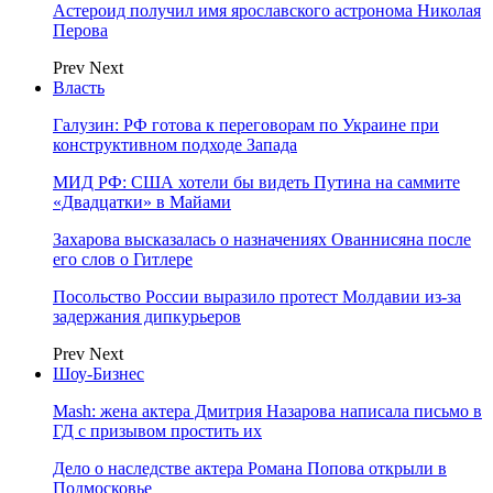
Астероид получил имя ярославского астронома Николая
Перова
Prev
Next
Власть
Галузин: РФ готова к переговорам по Украине при
конструктивном подходе Запада
МИД РФ: США хотели бы видеть Путина на саммите
«Двадцатки» в Майами
Захарова высказалась о назначениях Ованнисяна после
его слов о Гитлере
Посольство России выразило протест Молдавии из-за
задержания дипкурьеров
Prev
Next
Шоу-Бизнес
Mash: жена актера Дмитрия Назарова написала письмо в
ГД с призывом простить их
Дело о наследстве актера Романа Попова открыли в
Подмосковье