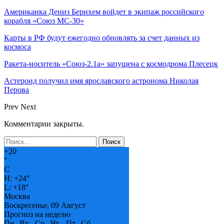
Американка Дениз Бернхем войдет в экипаж российского
корабля «Союз МС-30»
Карты в РФ будут ежегодно обновлять за счет данных из
космоса
Ракета-носитель «Союз-2.1а» запущена с космодрома Плесецк
Астероид получил имя ярославского астронома Николая
Перова
Prev
Next
Комментарии закрыты.
+
20
°
C
H:
+
24°
L:
+
18°
Москва
Воскресенье, 09 Август
Прогноз на неделю
Пн
Вт
Ср
Чт
Пт
Сб