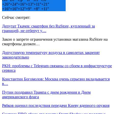
+
26°
+
24°
+
16°
+
13°
+
11°
+
21°
+
16°
+
16°
+
12°
+
9°
+
8°
+
11°
Сейчас смотрят:
Депутат Ткачев: смартфон без RuStore, купленный за
границей, не отберут у…
Закон о запрете ограничения установки магазина RuStore на
смартфоны должен…
Допустимую температуру воздуха в самолетах закрепят
законодательно
РКН: проблемы с Telegram связаны со сбоем в инфраструктуре
сервиса
Константин Богомолов: Москва очень серьезно вкладывается
в…
Путин поздравил Трампа с днем рождения и Днем
американского флага
Рябков оценил последствия передачи Киеву ядерного оружия